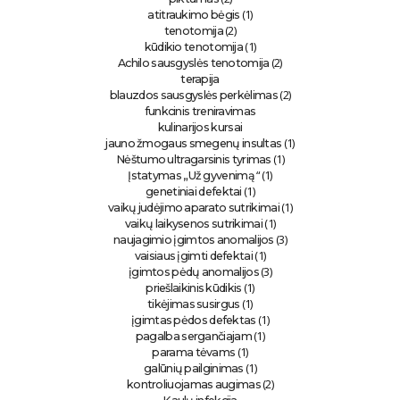
(1)
atitraukimo bėgis
(2)
tenotomija
(1)
kūdikio tenotomija
(2)
Achilo sausgyslės tenotomija
terapija
(2)
blauzdos sausgyslės perkėlimas
funkcinis treniravimas
kulinarijos kursai
(1)
jauno žmogaus smegenų insultas
(1)
Nėštumo ultragarsinis tyrimas
“ (1)
Įstatymas „Už gyvenimą
(1)
genetiniai defektai
(1)
vaikų judėjimo aparato sutrikimai
(1)
vaikų laikysenos sutrikimai
(3)
naujagimio įgimtos anomalijos
(1)
vaisiaus įgimti defektai
(3)
įgimtos pėdų anomalijos
(1)
priešlaikinis kūdikis
(1)
tikėjimas susirgus
(1)
įgimtas pėdos defektas
(1)
pagalba sergančiajam
(1)
parama tėvams
(1)
galūnių pailginimas
(2)
kontroliuojamas augimas