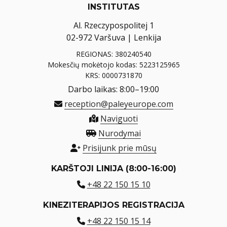
INSTITUTAS
Al. Rzeczypospolitej 1
02-972 Varšuva | Lenkija
REGIONAS: 380240540
Mokesčių mokėtojo kodas: 5223125965
KRS: 0000731870
Darbo laikas: 8:00–19:00
reception@paleyeurope.com
Naviguoti
Nurodymai
Prisijunk prie mūsų
KARŠTOJI LINIJA (8:00-16:00)
+48 22 150 15 10
KINEZITERAPIJOS REGISTRACIJA
+48 22 150 15 14