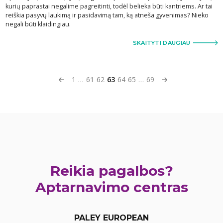
kurių paprastai negalime pagreitinti, todėl belieka būti kantriems. Ar tai
reiškia pasyvų laukimą ir pasidavimą tam, ką atneša gyvenimas? Nieko
negali būti klaidingiau.
SKAITYTI DAUGIAU
1
…
61
62
63
64
65
…
69
Reikia pagalbos?
Aptarnavimo centras
PALEY EUROPEAN