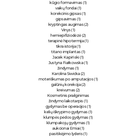
(1)
kūgio formavimas
(1)
vaikų fondai
(1)
korekcinis gipsas
(1)
gipsavimas
(2)
kryptingas augimas
(1)
Vinys
(2)
hemiepifiziodėzė
(1)
terapinė hipotermija
(1)
tikra istorija
(1)
titano implantas
(1)
Jacek Kapiński
(1)
Justyna Fiałkowska
(1)
žindymas
(2)
Karolina Siwicka
(1)
moteriškumas po amputacijos
(2)
galūnių korekcija
(2)
kreivumas
Kosmetinis prailginimas
(1)
žindymo laikotarpis
(1)
gydymas be operacijos
(1)
kelių iškrypimo gydymas
(1)
klumpės pėdos gydymas
(1)
klumpakojų gydymas
(1)
aukcionai Emiai
(1)
pasitikėjimo lyderis