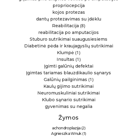
propriocepcija
kojos protezas
dantų protezavimas su įdėklu
(8)
Reabilitacija
reabilitacija po amputacijos
Stuburo sutrikimai suaugusiesiems
Diabetinė pėda ir kraujagyslių sutrikimai
(1)
Klumpė
(1)
Insultas
Įgimti galūnių defektai
Įgimtas tariamas blauzdikaulio sąnarys
(1)
Galūnių pailginimas
Kaulų gijimo sutrikimai
Neuromuskuliniai sutrikimai
Klubo sąnario sutrikimai
gyvenimas su negalia
Žymos
(2)
achondroplazija
(1)
Agnieszka Wnuk