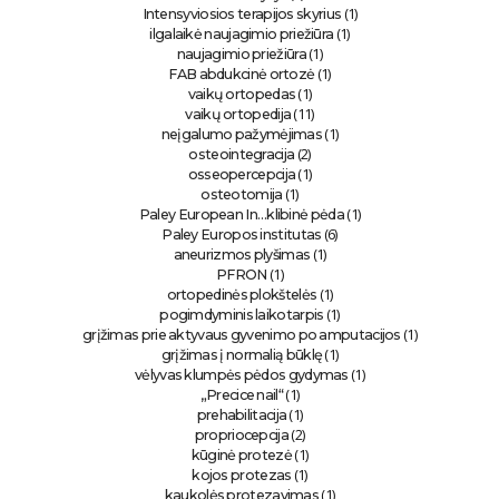
(1)
Intensyviosios terapijos skyrius
(1)
ilgalaikė naujagimio priežiūra
(1)
naujagimio priežiūra
(1)
FAB abdukcinė ortozė
(1)
vaikų ortopedas
(11)
vaikų ortopedija
(1)
neįgalumo pažymėjimas
(2)
osteointegracija
(1)
osseopercepcija
(1)
osteotomija
(1)
Paley European In…klibinė pėda
(6)
Paley Europos institutas
(1)
aneurizmos plyšimas
(1)
PFRON
(1)
ortopedinės plokštelės
(1)
pogimdyminis laikotarpis
(1)
grįžimas prie aktyvaus gyvenimo po amputacijos
(1)
grįžimas į normalią būklę
(1)
vėlyvas klumpės pėdos gydymas
(1)
„Precice nail“
(1)
prehabilitacija
(2)
propriocepcija
(1)
kūginė protezė
(1)
kojos protezas
(1)
kaukolės protezavimas