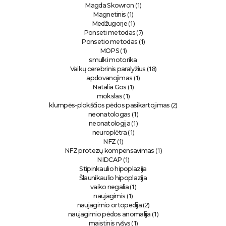
(1)
Magda Skowron
(1)
Magnetinis
(1)
Medžugorje
(7)
Ponseti metodas
(1)
Ponsetio metodas
(1)
MOPS
smulki motorika
(18)
Vaikų cerebrinis paralyžius
(1)
apdovanojimas
(1)
Natalia Gos
(1)
mokslas
(2)
klumpės-plokščios pėdos pasikartojimas
(1)
neonatologas
(1)
neonatologija
(1)
neuroplėtra
(1)
NFZ
(1)
NFZ protezų kompensavimas
(1)
NIDCAP
Stipinkaulio hipoplazija
Šlaunikaulio hipoplazija
(1)
vaiko negalia
(1)
naujagimis
(2)
naujagimio ortopedija
(1)
naujagimio pėdos anomalija
(1)
maistinis ryšys