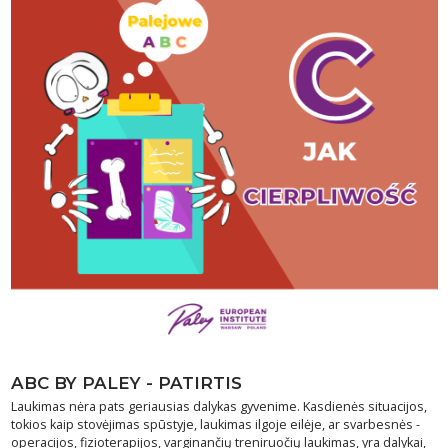
ABC BY PALEY - PATIRTIS
Laukimas nėra pats geriausias dalykas gyvenime. Kasdienės situacijos,
tokios kaip stovėjimas spūstyje, laukimas ilgoje eilėje, ar svarbesnės -
operacijos, fizioterapijos, varginančių treniruočių laukimas, yra dalykai,