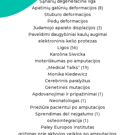
Sąnarių degeneracinė liga
(8)
Apatinių galūnių deformacijos
Stuburo deformacijos
Pėdų deformacijos
(3)
Judamojo aparato displazijos
Paveldimi daugybiniai kaulų augimai
elektroninis kelio protezas
(56)
Ligos
Karolina Siwicka
moteriškumas po amputacijos
(19)
„Medical Talks“
Monika Kiedewicz
Cerebrinis paralyžius
Genetinės mutacijos
(1)
Apdovanojimai ir pripažinimai
(1)
Neonatologas
Priežiūra pacientui po amputacijos
(1)
Sprendimas dėl neįgalumo
(1)
osteointegracija
Paley Europos institutas
grįžimas prie aktyvios veiklos po amputacijos