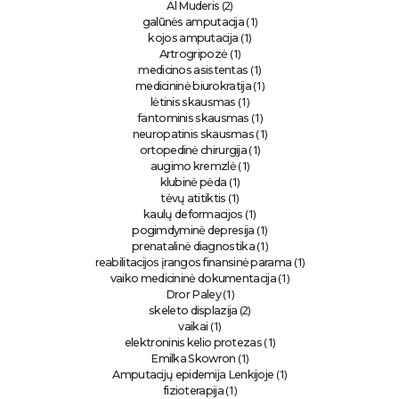
(2)
Al Muderis
(1)
galūnės amputacija
(1)
kojos amputacija
(1)
Artrogripozė
(1)
medicinos asistentas
(1)
medicininė biurokratija
(1)
lėtinis skausmas
(1)
fantominis skausmas
(1)
neuropatinis skausmas
(1)
ortopedinė chirurgija
(1)
augimo kremzlė
(1)
klubinė pėda
(1)
tėvų atitiktis
(1)
kaulų deformacijos
(1)
pogimdyminė depresija
(1)
prenatalinė diagnostika
(1)
reabilitacijos įrangos finansinė parama
(1)
vaiko medicininė dokumentacija
(1)
Dror Paley
(2)
skeleto displazija
(1)
vaikai
(1)
elektroninis kelio protezas
(1)
Emilka Skowron
(1)
Amputacijų epidemija Lenkijoje
(1)
fizioterapija