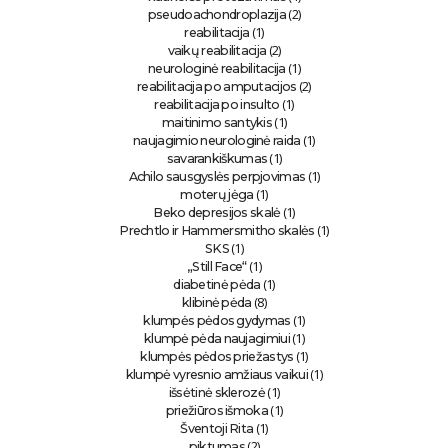
(2)
pseudoachondroplazija
(1)
reabilitacija
(2)
vaikų reabilitacija
(1)
neurologinė reabilitacija
(2)
reabilitacija po amputacijos
(1)
reabilitacija po insulto
(1)
maitinimo santykis
(1)
naujagimio neurologinė raida
(1)
savarankiškumas
(1)
Achilo sausgyslės perpjovimas
(1)
moterų jėga
(1)
Beko depresijos skalė
(1)
Prechtlo ir Hammersmitho skalės
(1)
SKS
(1)
„Still Face“
(1)
diabetinė pėda
(8)
klibinė pėda
(1)
klumpės pėdos gydymas
(1)
klumpė pėda naujagimiui
(1)
klumpės pėdos priežastys
(1)
klumpė vyresnio amžiaus vaikui
(1)
išsėtinė sklerozė
(1)
priežiūros išmoka
(1)
Šventoji Rita
(2)
piktumas