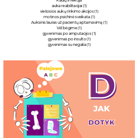
Kaulų infekcija
(1)
auka reabilitacijai
(1)
viešosios aukų rinkimo akcijos
(1)
motinos psichinė sveikata
(1)
Auksinis lauras už pacientų aptarnavimą
(1)
Vėl bėgime
(1)
gyvenimas po amputacijos
(1)
gyvenimas po insulto
(1)
gyvenimas su negalia