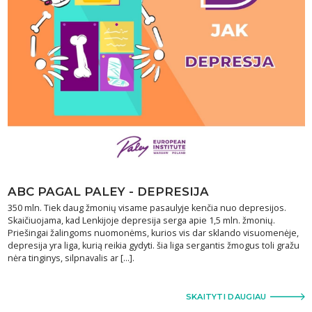
ABC PAGAL PALEY - DEPRESIJA
350 mln. Tiek daug žmonių visame pasaulyje kenčia nuo depresijos.
Skaičiuojama, kad Lenkijoje depresija serga apie 1,5 mln. žmonių.
Priešingai žalingoms nuomonėms, kurios vis dar sklando visuomenėje,
depresija yra liga, kurią reikia gydyti. šia liga sergantis žmogus toli gražu
nėra tinginys, silpnavalis ar [...].
SKAITYTI DAUGIAU