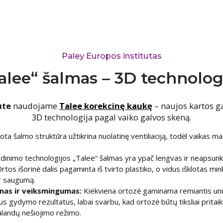
Paley Europos institutas
alee“ šalmas – 3D technolog
ute
naudojame
Talee korekcinę kaukę
– naujos kartos g
3D technologija pagal vaiko galvos skeną.
ta šalmo struktūra užtikrina nuolatinę ventiliaciją, todėl vaikas maži
inimo technologijos „Talee“ šalmas yra ypač lengvas ir neapsunki
rtos išorinė dalis pagaminta iš tvirto plastiko, o vidus išklotas min
ir saugumą.
ymas ir veiksmingumas:
Kiekviena ortozė gaminama remiantis unik
us gydymo rezultatus, labai svarbu, kad ortozė būtų tiksliai pritaik
andų nešiojimo režimo.