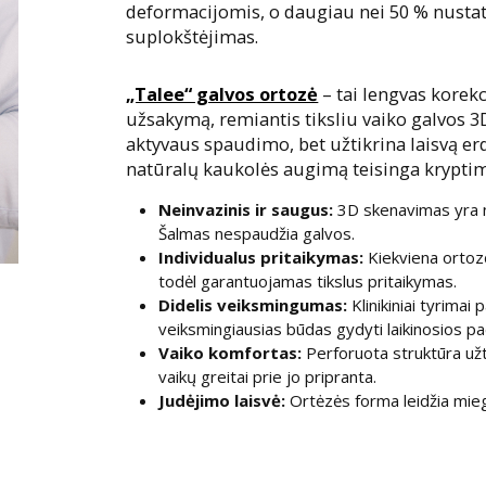
deformacijomis, o daugiau nei 50 % nusta
suplokštėjimas.
„Talee“ galvos ortozė
– tai lengvas korek
užsakymą, remiantis tiksliu vaiko galvos 3
aktyvaus spaudimo, bet užtikrina laisvą er
natūralų kaukolės augimą teisinga kryptim
Neinvazinis ir saugus:
3D skenavimas yra ne
Šalmas nespaudžia galvos.
Individualus pritaikymas:
Kiekviena ortozė
todėl garantuojamas tikslus pritaikymas.
Didelis veiksmingumas:
Klinikiniai tyrimai
veiksmingiausias būdas gydyti laikinosios p
Vaiko komfortas:
Perforuota struktūra užt
vaikų greitai prie jo pripranta.
Judėjimo laisvė:
Ortėzės forma leidžia miegot