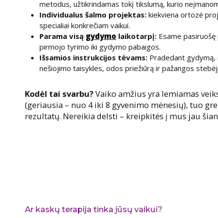
metodus, užtikrindamas tokį tikslumą, kurio neįmanom
Individualus šalmo projektas:
kiekviena ortozė pro
specialiai konkrečiam vaikui.
Parama visą
gydymo
laikotarpį:
Esame pasiruošę 
pirmojo tyrimo iki gydymo pabaigos.
Išsamios instrukcijos tėvams:
Pradedant gydymą, m
nešiojimo taisykles, odos priežiūrą ir pažangos stebėj
Kodėl tai svarbu?
Vaiko amžius yra lemiamas veik
(geriausia – nuo 4 iki 8 gyvenimo mėnesių), tuo gr
rezultatų. Nereikia delsti – kreipkitės į mus jau šia
Ar kaskų terapija tinka jūsų vaikui?