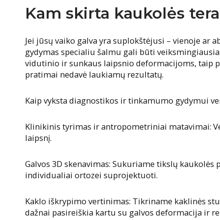
Kam skirta kaukolės tera
Jei jūsų vaiko galva yra suplokštėjusi – vienoje ar 
gydymas specialiu šalmu gali būti veiksmingiausia
vidutinio ir sunkaus laipsnio deformacijoms, taip pa
pratimai nedavė laukiamų rezultatų.
Kaip vyksta diagnostikos ir tinkamumo gydymui ve
Klinikinis tyrimas ir antropometriniai matavimai: V
laipsnį.
Galvos 3D skenavimas: Sukuriame tikslų kaukolės p
individualiai ortozei suprojektuoti.
Kaklo iškrypimo vertinimas: Tikriname kaklinės st
dažnai pasireiškia kartu su galvos deformacija ir re