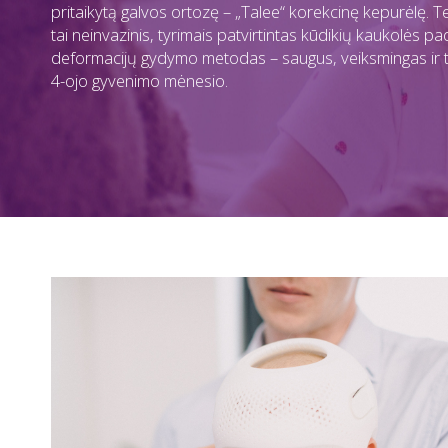
pritaikytą galvos ortozę – „Talee“ korekcinę kepurėlę. T
tai neinvazinis, tyrimais patvirtintas kūdikių kaukolės pa
deformacijų gydymo metodas – saugus, veiksmingas ir t
4-ojo gyvenimo mėnesio.