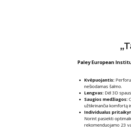
„T
Paley European Instit
Kvėpuojantis:
Perforuo
nešiodamas šalmo.
Lengvas:
Dėl 3D spausd
Saugios medžiagos:
O
užtikrinančia komfortą 
Individualus pritaik
Norint pasiekti optimali
rekomenduojamo 23 val