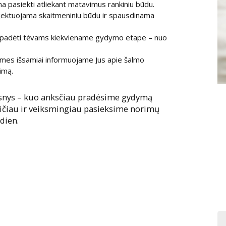
a pasiekti atliekant matavimus rankiniu būdu.
jektuojama skaitmeniniu būdu ir spausdinama
padėti tėvams kiekviename gydymo etape – nuo
es išsamiai informuojame Jus apie šalmo
imą.
snys – kuo anksčiau pradėsime gydymą
eičiau ir veiksmingiau pasieksime norimų
ndien.