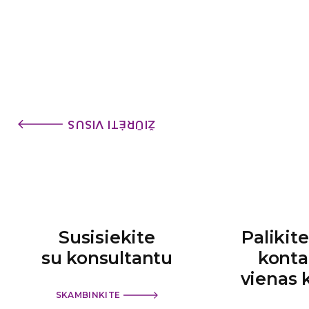
ŽIŪRĖTI VISUS
Susisiekite
Palikit
su konsultantu
konta
vienas 
SKAMBINKITE