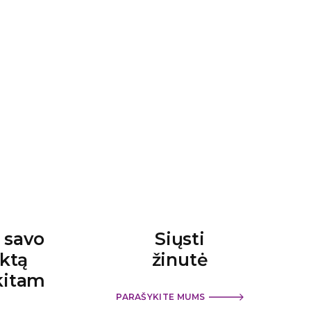
e savo
Siųsti
ktą
žinutė
kitam
PARAŠYKITE MUMS