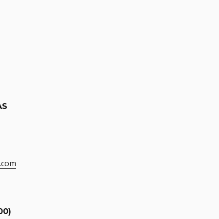
AS
.com
00)