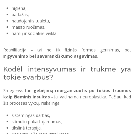
higiena,
padažas,
naudojantis tualetu,
maisto ruošimas,
namų ir socialinė veikla.
Reabilitacija
– tai ne tik fizinės formos gerinimas, bet
ir
gyvenimo bei savarankiškumo atgavimas
.
Kodėl intensyvumas ir trukmė yra
tokie svarbūs?
Smegenys turi
gebėjimą reorganizuotis po tokios traumos
kaip išeminis insultas –
tai vadinama neuroplastika. Tačiau, kad
šis procesas vyktų, reikalinga:
sistemingas darbas,
stimulių pakartojamumas,
tikslinė terapija,