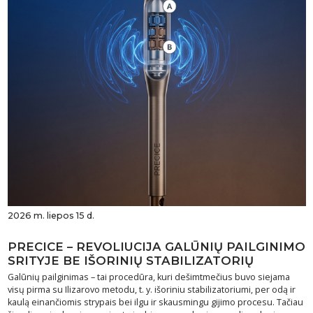
2026 m. liepos 15 d.
PRECICE – REVOLIUCIJA GALŪNIŲ PAILGINIMO
SRITYJE BE IŠORINIŲ STABILIZATORIŲ
Galūnių pailginimas – tai procedūra, kuri dešimtmečius buvo siejama
visų pirma su Ilizarovo metodu, t. y. išoriniu stabilizatoriumi, per odą ir
kaulą einančiomis strypais bei ilgu ir skausmingu gijimo procesu. Tačiau