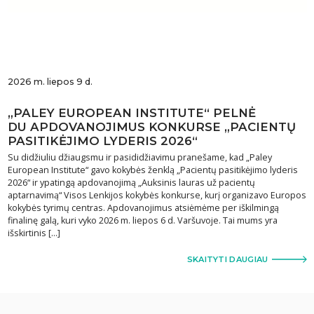
2026 m. liepos 9 d.
„PALEY EUROPEAN INSTITUTE“ PELNĖ
DU APDOVANOJIMUS KONKURSE „PACIENTŲ
PASITIKĖJIMO LYDERIS 2026“
Su didžiuliu džiaugsmu ir pasididžiavimu pranešame, kad „Paley
European Institute“ gavo kokybės ženklą „Pacientų pasitikėjimo lyderis
2026“ ir ypatingą apdovanojimą „Auksinis lauras už pacientų
aptarnavimą“ Visos Lenkijos kokybės konkurse, kurį organizavo Europos
kokybės tyrimų centras. Apdovanojimus atsiėmėme per iškilmingą
finalinę galą, kuri vyko 2026 m. liepos 6 d. Varšuvoje. Tai mums yra
išskirtinis […]
SKAITYTI DAUGIAU