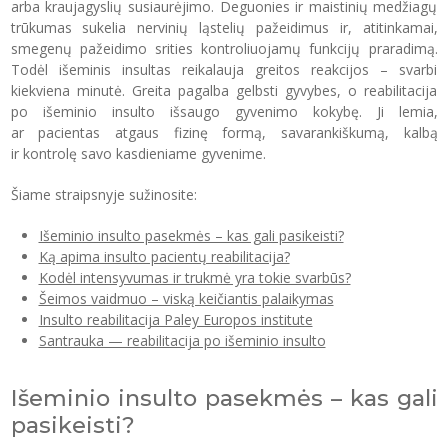
arba kraujagyslių susiaurėjimo. Deguonies ir maistinių medžiagų
trūkumas sukelia nervinių ląstelių pažeidimus ir, atitinkamai,
smegenų pažeidimo srities kontroliuojamų funkcijų praradimą.
Todėl išeminis insultas reikalauja greitos reakcijos – svarbi
kiekviena minutė. Greita pagalba gelbsti gyvybes, o reabilitacija
po išeminio insulto išsaugo gyvenimo kokybę. Ji lemia,
ar pacientas atgaus fizinę formą, savarankiškumą, kalbą
ir kontrolę savo kasdieniame gyvenime.
Šiame straipsnyje sužinosite:
Išeminio insulto pasekmės – kas gali pasikeisti?
Ką apima insulto pacientų reabilitacija?
Kodėl intensyvumas ir trukmė yra tokie svarbūs?
Šeimos vaidmuo – viską keičiantis palaikymas
Insulto reabilitacija Paley Europos institute
Santrauka — reabilitacija po išeminio insulto
Išeminio insulto pasekmės – kas gali
pasikeisti?