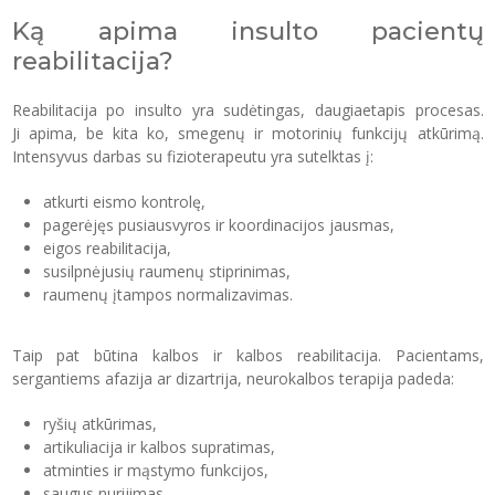
Ką apima insulto pacientų
reabilitacija?
Reabilitacija po insulto yra sudėtingas, daugiaetapis procesas.
Ji apima, be kita ko, smegenų ir motorinių funkcijų atkūrimą.
Intensyvus darbas su fizioterapeutu yra sutelktas į:
atkurti eismo kontrolę,
pagerėjęs pusiausvyros ir koordinacijos jausmas,
eigos reabilitacija,
susilpnėjusių raumenų stiprinimas,
raumenų įtampos normalizavimas.
Taip pat būtina kalbos ir kalbos reabilitacija. Pacientams,
sergantiems afazija ar dizartrija, neurokalbos terapija padeda:
ryšių atkūrimas,
artikuliacija ir kalbos supratimas,
atminties ir mąstymo funkcijos,
saugus nurijimas.