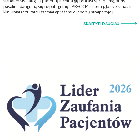
šiandien vis daugiau pacientų ir chirurgų renkasi sprendimą, kuris
pašalina daugumą šių nepatogumų: „PRECICE“ sistemą. Jos veikimas ir
klinikiniai rezultatai išsamiai aprašomi ekspertų straipsnyje […]
SKAITYTI DAUGIAU