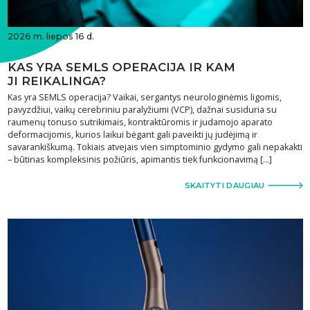
2026 m. liepos 16 d.
KAS YRA SEMLS OPERACIJA IR KAM
JI REIKALINGA?
Kas yra SEMLS operacija? Vaikai, sergantys neurologinėmis ligomis,
pavyzdžiui, vaikų cerebriniu paralyžiumi (VCP), dažnai susiduria su
raumenų tonuso sutrikimais, kontraktūromis ir judamojo aparato
deformacijomis, kurios laikui bėgant gali paveikti jų judėjimą ir
savarankiškumą. Tokiais atvejais vien simptominio gydymo gali nepakakti
– būtinas kompleksinis požiūris, apimantis tiek funkcionavimą […]
SKAITYTI DAUGIAU