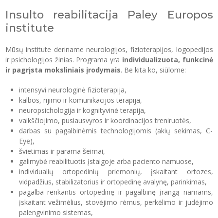
Insulto reabilitacija Paley Europos
institute
Mūsų institute deriname neurologijos, fizioterapijos, logopedijos
ir psichologijos žinias. Programa yra
individualizuota, funkcinė
ir pagrįsta moksliniais įrodymais
. Be kita ko, siūlome:
intensyvi neurologinė fizioterapija,
kalbos, rijimo ir komunikacijos terapija,
neuropsichologija ir kognityvinė terapija,
vaikščiojimo, pusiausvyros ir koordinacijos treniruotės,
darbas su pagalbinėmis technologijomis (akių sekimas, C-
Eye),
švietimas ir parama šeimai,
galimybė reabilituotis įstaigoje arba paciento namuose,
individualių ortopedinių priemonių, įskaitant ortozes,
vidpadžius, stabilizatorius ir ortopedinę avalynę, parinkimas,
pagalba renkantis ortopedinę ir pagalbinę įrangą namams,
įskaitant vežimėlius, stovėjimo rėmus, perkėlimo ir judėjimo
palengvinimo sistemas,