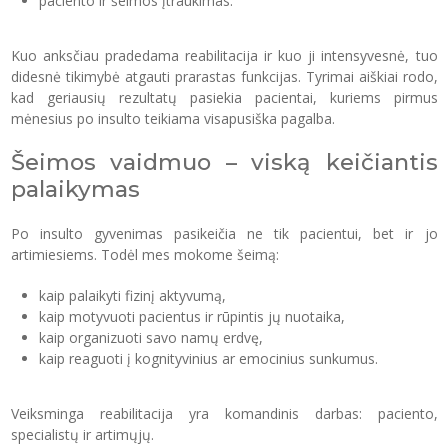
paciento ir šeimos įtraukimas.
Kuo anksčiau pradedama reabilitacija ir kuo ji intensyvesnė, tuo
didesnė tikimybė atgauti prarastas funkcijas. Tyrimai aiškiai rodo,
kad geriausių rezultatų pasiekia pacientai, kuriems pirmus
mėnesius po insulto teikiama visapusiška pagalba.
Šeimos vaidmuo – viską keičiantis
palaikymas
Po insulto gyvenimas pasikeičia ne tik pacientui, bet ir jo
artimiesiems. Todėl mes mokome šeimą:
kaip palaikyti fizinį aktyvumą,
kaip motyvuoti pacientus ir rūpintis jų nuotaika,
kaip organizuoti savo namų erdvę,
kaip reaguoti į kognityvinius ar emocinius sunkumus.
Veiksminga reabilitacija yra komandinis darbas: paciento,
specialistų ir artimųjų.