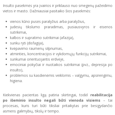
Insulto pasekmės yra įvairios ir priklauso nuo smegenų pažeidimo
vietos ir masto. Dažniausiai pasitaiko šios pasekmės:
vienos kūno pusės paralyžius arba paralyžius,
judesių tikslumo praradimas, pusiausvyros ir eisenos
sutrikimai,
kalbos ir supratimo sutrikimai (afazija),
sunku ryti (disfagija),
kvėpavimo raumenų silpnumas,
atminties, koncentracijos ir vykdomųjų funkcijų sutrikimai,
sunkumai orientuojantis erdvėje,
emociniai pokyčiai ir nuotaikos sutrikimai (pvz., depresija po
insulto),
problemos su kasdienėmis veiklomis – valgymu, apsirengimu,
higiena.
Kiekvienas pacientas ligą patiria skirtingai, todėl
reabilitacija
po išeminio insulto negali būti vienoda visiems
– tai
procesas, kuris turi būti tiksliai pritaikytas prie besigydančio
asmens galimybių, tikslų ir tempo.