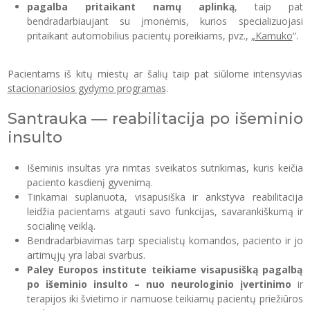
pagalba pritaikant namų aplinką
, taip pat
bendradarbiaujant su įmonėmis, kurios specializuojasi
pritaikant automobilius pacientų poreikiams, pvz.,
„Kamuko
“.
Pacientams iš kitų miestų ar šalių taip pat siūlome intensyvias
stacionariosios gydymo programas
.
Santrauka — reabilitacija po išeminio
insulto
Išeminis insultas yra rimtas sveikatos sutrikimas, kuris keičia
paciento kasdienį gyvenimą.
Tinkamai suplanuota, visapusiška ir ankstyva reabilitacija
leidžia pacientams atgauti savo funkcijas, savarankiškumą ir
socialinę veiklą.
Bendradarbiavimas tarp specialistų komandos, paciento ir jo
artimųjų yra labai svarbus.
Paley Europos institute teikiame visapusišką pagalbą
po išeminio insulto – nuo neurologinio įvertinimo
ir
terapijos iki švietimo ir namuose teikiamų pacientų priežiūros