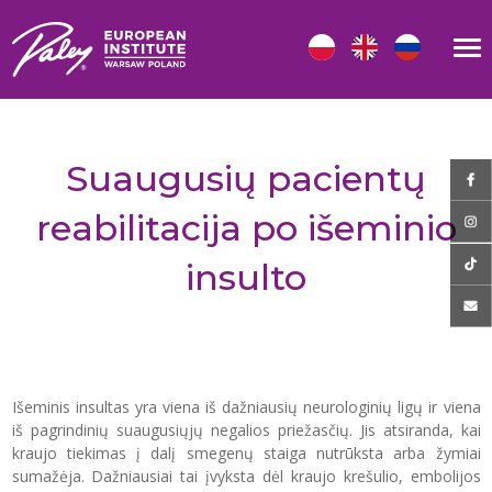
Suaugusių pacientų
reabilitacija po išeminio
insulto
Išeminis insultas yra viena iš dažniausių neurologinių ligų ir viena
iš pagrindinių suaugusiųjų negalios priežasčių. Jis atsiranda, kai
kraujo tiekimas į dalį smegenų staiga nutrūksta arba žymiai
sumažėja. Dažniausiai tai įvyksta dėl kraujo krešulio, embolijos