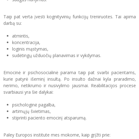
Taip pat verta įvesti kognityvinių funkcijų treniruotes. Tai apima
darbą su:
atmintis,
koncentracija,
loginis mąstymas,
sudėtingų užduočių planavimas ir vykdymas.
Emocinė ir psichosocialinė parama taip pat svarbi pacientams,
kurie patyrė išeminį insultą. Po insulto dažnai kyla praradimo,
nerimo, netikrumo ir nusivylimo jausmai. Reabilitacijos procese
svarbiausi yra šie dalykai:
psichologinė pagalba,
artimųjų švietimas,
stiprinti paciento emocinį atsparumą.
Paley Europos institute mes mokome, kaip grįžti prie: