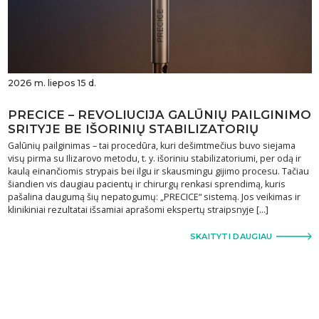
2026 m. liepos 15 d.
PRECICE – REVOLIUCIJA GALŪNIŲ PAILGINIMO
SRITYJE BE IŠORINIŲ STABILIZATORIŲ
Galūnių pailginimas – tai procedūra, kuri dešimtmečius buvo siejama
visų pirma su Ilizarovo metodu, t. y. išoriniu stabilizatoriumi, per odą ir
kaulą einančiomis strypais bei ilgu ir skausmingu gijimo procesu. Tačiau
šiandien vis daugiau pacientų ir chirurgų renkasi sprendimą, kuris
pašalina daugumą šių nepatogumų: „PRECICE“ sistemą. Jos veikimas ir
klinikiniai rezultatai išsamiai aprašomi ekspertų straipsnyje […]
SKAITYTI DAUGIAU