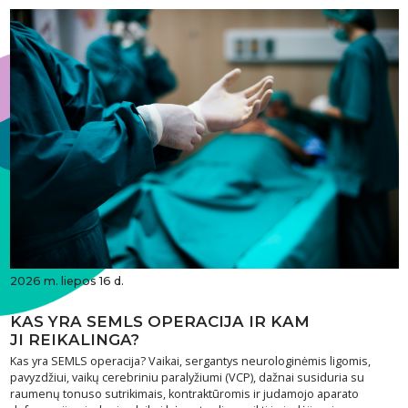
2026 m. liepos 16 d.
KAS YRA SEMLS OPERACIJA IR KAM
JI REIKALINGA?
Kas yra SEMLS operacija? Vaikai, sergantys neurologinėmis ligomis,
pavyzdžiui, vaikų cerebriniu paralyžiumi (VCP), dažnai susiduria su
raumenų tonuso sutrikimais, kontraktūromis ir judamojo aparato