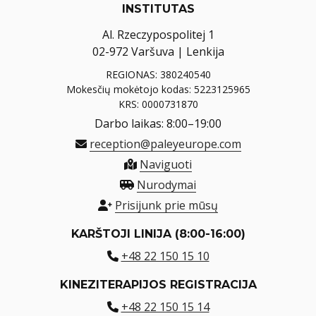
INSTITUTAS
Al. Rzeczypospolitej 1
02-972 Varšuva | Lenkija
REGIONAS: 380240540
Mokesčių mokėtojo kodas: 5223125965
KRS: 0000731870
Darbo laikas: 8:00–19:00
reception@paleyeurope.com
Naviguoti
Nurodymai
Prisijunk prie mūsų
KARŠTOJI LINIJA (8:00-16:00)
+48 22 150 15 10
KINEZITERAPIJOS REGISTRACIJA
+48 22 150 15 14