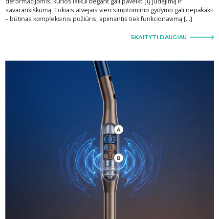
deformacijomis, kurios laikui bėgant gali paveikti jų judėjimą ir
savarankiškumą. Tokiais atvejais vien simptominio gydymo gali nepakakti
– būtinas kompleksinis požiūris, apimantis tiek funkcionavimą […]
SKAITYTI DAUGIAU