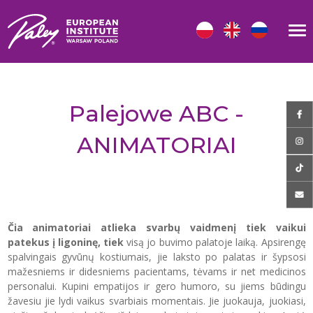
Palejowe ABC -
ANIMATORIAI
Čia animatoriai atlieka svarbų vaidmenį tiek vaikui
patekus į ligoninę, tiek
visą jo buvimo palatoje laiką. Apsirengę
spalvingais gyvūnų kostiumais, jie laksto po palatas ir šypsosi
mažesniems ir didesniems pacientams, tėvams ir net medicinos
personalui. Kupini empatijos ir gero humoro, su jiems būdingu
žavesiu jie lydi vaikus svarbiais momentais. Jie juokauja, juokiasi,