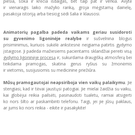
piešia, šoka ir krėčia išdaigas, bet taip pat ir verkia. Avytė
ir vienaragis laiko mažylio ranką, groja mėgstamą dainelę,
pasakoja istoriją arba tiesiog sėdi šalia ir klausosi.
Animatorių pagalba padeda vaikams geriau susidoroti
su gyvenimo ligoninėje realybe
ir sušvelnina blogus
prisiminimus, kuriuos sukėlė ankstesnė neigiama patirtis gydymo
įstaigose. Ji padeda mažiesiems pacientams sklandžiai pereiti visą
gydymo ligoninėje procesą
ir, sukurdama draugišką atmosferą bei
teikdama pramogas, skatina gerus ryšius su žmonėmis
ir vietomis, susijusiomis su medicinine priežiūra.
Mūsų pramogautojai neapsiriboja vien vaikų palaikymu
. Jie
stengiasi, kad ir tėvai jaustųsi patogiai. Jie mielai žaidžia su vaiku,
kai globėjui reikia pailsėti, pasinaudoti tualetu, ramiai atsigerti
ko nors šilto ar paskambinti telefonu. Taigi, jei jie jūsų paklaus,
ar jums ko nors reikia - eikite ir pasakykite!