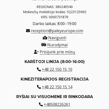
REGIONAS: 380240540
Mokesčių mokėtojo kodas: 5223125965
KRS: 0000731870
Darbo laikas: 8:00–19:00
reception@paleyeurope.com
Naviguoti
Nurodymai
Prisijunk prie mūsų
KARŠTOJI LINIJA (8:00-16:00)
+48 22 150 15 10
KINEZITERAPIJOS REGISTRACIJA
+48 22 150 15 14
RYŠIAI SU VISUOMENE IR RINKODARA
+48508226261