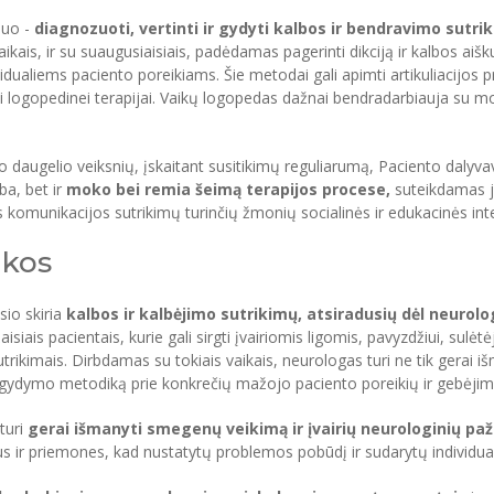
muo -
diagnozuoti, vertinti ir gydyti kalbos ir bendravimo sutri
aikais, ir su suaugusiaisiais, padėdamas pagerinti dikciją ir kalbos ai
dividualiems paciento poreikiams. Šie metodai gali apimti artikuliacijo
 logopedinei terapijai. Vaikų logopedas dažnai bendradarbiauja su mok
augelio veiksnių, įskaitant susitikimų reguliarumą, Paciento dalyvav
ba, bet ir
moko bei remia šeimą terapijos procese,
suteikdamas ja
komunikacijos sutrikimų turinčių žmonių socialinės ir edukacinės int
ikos
sio skiria
kalbos ir kalbėjimo sutrikimų, atsiradusių dėl neurol
iais pacientais, kurie gali sirgti įvairiomis ligomis, pavyzdžiui, sulėtė
sutrikimais. Dirbdamas su tokiais vaikais, neurologas turi ne tik gerai 
yti gydymo metodiką prie konkrečių mažojo paciento poreikių ir gebėjim
turi
gerai išmanyti smegenų veikimą ir įvairių neurologinių paž
us ir priemones, kad nustatytų problemos pobūdį ir sudarytų individu