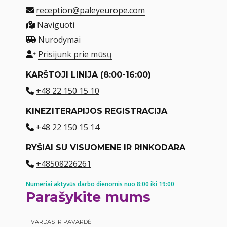
reception@paleyeurope.com
Naviguoti
Nurodymai
Prisijunk prie mūsų
KARŠTOJI LINIJA (8:00-16:00)
+48 22 150 15 10
KINEZITERAPIJOS REGISTRACIJA
+48 22 150 15 14
RYŠIAI SU VISUOMENE IR RINKODARA
+48508226261
Numeriai aktyvūs darbo dienomis nuo 8:00 iki 19:00
Parašykite mums