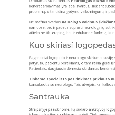
Dirbdamas su Pacientais
neurologas dažnai bend
bendradarbiavimas yra labai svarbus, siekiant suteikti
problemą, o tai didina gydymo veiksmingumą ir pade
Ne mažiau svarbus
neurologo vaidmuo šviečian
namuose, bet ir padeda suprasti neurologinių sutrikim
atlieka ne tik terapinę, bet ir edukacinę funkciją, ku
Kuo skiriasi logoped
Pagrindiniai logopedo ir neurologo skirtumai susiję 
patyrusių pacientų poreikiams, o tam reikia gerai išm
Pacientais, daugiausia dėmesio skirdamas bendrie
Tinkamo specialisto pasirinkimas priklauso 
konsultuotis su neurologu. Tais atvejais, kai kalbos 
Santrauka
Straipsnyje paaiškinome, ką sudaro ankstyvoji logope
ir komunikacijos sutrikimams gydyti. Tiek logopedas