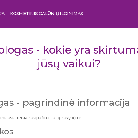
JA
KOSMETINIS GALŪNIŲ ILGINIMAS
logas - kokie yra skirtumai
jūsų vaikui?
as - pagrindinė informacija
miausia reikia susipažinti su jų savybėmis.
ikos