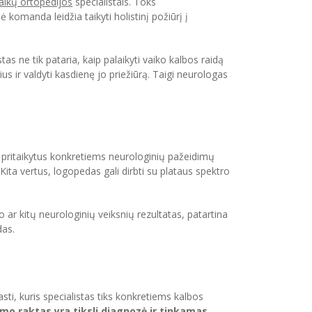
aikų ortopedijos
specialistais. Toks
ė komanda leidžia taikyti holistinį požiūrį į
istas ne tik pataria, kaip palaikyti vaiko kalbos raidą
us ir valdyti kasdienę jo priežiūrą. Taigi neurologas
 pritaikytus konkretiems neurologinių pažeidimų
Kita vertus, logopedas gali dirbti su plataus spektro
 ar kitų neurologinių veiksnių rezultatas, patartina
das.
ti, kuris specialistas tiks konkretiems kalbos
o raktas yra tiksli diagnozė ir tinkamas