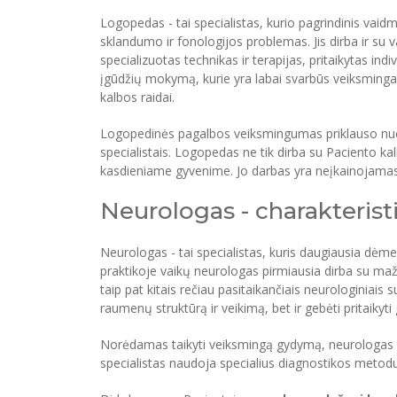
Logopedas - tai specialistas, kurio pagrindinis vaid
sklandumo ir fonologijos problemas. Jis dirba ir su v
specializuotas technikas ir terapijas, pritaikytas in
įgūdžių mokymą, kurie yra labai svarbūs veiksmingai
kalbos raidai.
Logopedinės pagalbos veiksmingumas priklauso nuo d
specialistais. Logopedas ne tik dirba su Paciento kal
kasdieniame gyvenime. Jo darbas yra neįkainojamas 
Neurologas - charakterist
Neurologas - tai specialistas, kuris daugiausia dėme
praktikoje vaikų neurologas pirmiausia dirba su mažais
taip pat kitais rečiau pasitaikančiais neurologiniais 
raumenų struktūrą ir veikimą, bet ir gebėti pritaik
Norėdamas taikyti veiksmingą gydymą, neurologas 
specialistas naudoja specialius diagnostikos metod