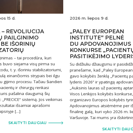
os 15 d.
2026 m. liepos 9 d.
 – REVOLIUCIJA
„PALEY EUROPEAN
Ų PAILGINIMO
INSTITUTE“ PELNĖ
 BE IŠORINIŲ
DU APDOVANOJIMUS
ZATORIŲ
KONKURSE „PACIENT
PASITIKĖJIMO LYDERI
inimas – tai procedūra, kuri
s buvo siejama visų pirma su
Su didžiuliu džiaugsmu ir pasidid
odu, t. y. išoriniu stabilizatoriumi,
pranešame, kad „Paley European I
ulą einančiomis strypais bei ilgu
gavo kokybės ženklą „Pacientų pa
u gijimo procesu. Tačiau šiandien
lyderis 2026“ ir ypatingą apdova
acientų ir chirurgų renkasi
„Auksinis lauras už pacientų apt
uris pašalina daugumą šių
Visos Lenkijos kokybės konkurse,
 „PRECICE“ sistemą. Jos veikimas
organizavo Europos kokybės tyri
i rezultatai išsamiai aprašomi
Apdovanojimus atsiėmėme per iš
aipsnyje […]
finalinę galą, kuri vyko 2026 m. li
Varšuvoje. Tai mums yra išskirtini
SKAITYTI DAUGIAU
SKAITYTI DAU