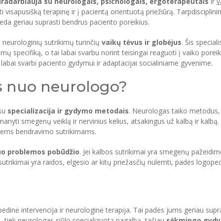
radarbiauja su neurologais, psichologais, ergoterapeutais
ir
v
 visapusišką terapinę ir į pacientą orientuotą priežiūrą. Tarpdisciplinin
da geriau suprasti bendrus paciento poreikius.
t
neurologinių sutrikimų turinčių
vaikų tėvus ir globėjus
. Šis special
ų specifiką, o tai labai svarbu norint teisingai reaguoti į vaiko poreiki
ri labai svarbi paciento gydymui ir adaptacijai socialiniame gyvenime.
as nuo neurologo?
su
specializacija ir gydymo metodais
. Neurologas taiko metodus,
anyti smegenų veiklą ir nervinius kelius, atsakingus už kalbą ir kalbą. 
siems bendravimo sutrikimams.
nuo problemos pobūdžio
. Jei kalbos sutrikimai yra smegenų pažeidimo
sutrikimai yra raidos, elgesio ar kitų priežasčių nulemti, padės logope
dinė intervencija ir neurologinė terapija. Tai padės jums geriau supras
, tiek neurologas siūlo specializuotą pagalbą, tačiau
sėkmingo gydym