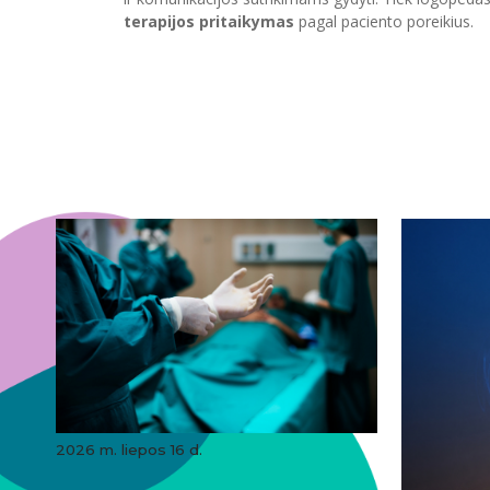
terapijos pritaikymas
pagal paciento poreikius.
2026 m. liepos 16 d.