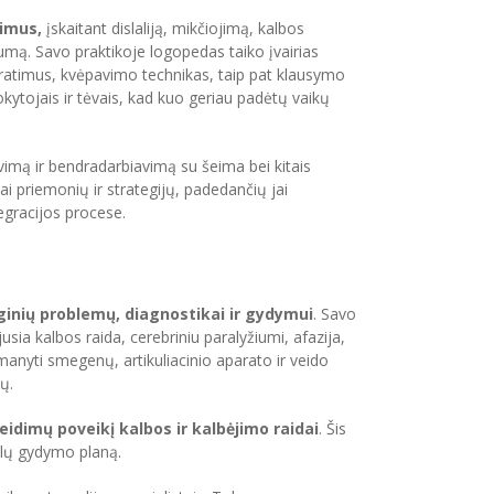
kimus,
įskaitant dislaliją, mikčiojimą, kalbos
škumą. Savo praktikoje logopedas taiko įvairias
s pratimus, kvėpavimo technikas, taip pat klausymo
ytojais ir tėvais, kad kuo geriau padėtų vaikų
imą ir bendradarbiavimą su šeima bei kitais
i priemonių ir strategijų, padedančių jai
egracijos procese.
oginių problemų, diagnostikai ir gydymui
. Savo
jusia kalbos raida, cerebriniu paralyžiumi, afazija,
išmanyti smegenų, artikuliacinio aparato ir veido
ų.
eidimų poveikį kalbos ir kalbėjimo raidai
. Šis
alų gydymo planą.