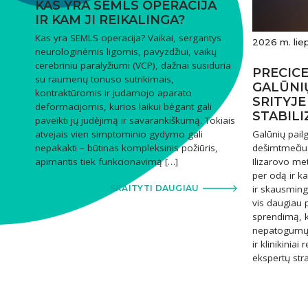
KAS YRA SEMLS OPERACIJA
IR KAM JI REIKALINGA?
Kas yra SEMLS operacija? Vaikai, sergantys
2026 m. liep
neurologinėmis ligomis, pavyzdžiui, vaikų
cerebriniu paralyžiumi (VCP), dažnai susiduria
PRECICE
su raumenų tonuso sutrikimais,
GALŪNI
kontraktūromis ir judamojo aparato
SRITYJE
deformacijomis, kurios laikui bėgant gali
STABILI
paveikti jų judėjimą ir savarankiškumą. Tokiais
Galūnių pailg
atvejais vien simptominio gydymo gali
dešimtmečiu
nepakakti – būtinas kompleksinis požiūris,
Ilizarovo met
apimantis tiek funkcionavimą […]
per odą ir ka
ir skausming
SKAITYTI DAUGIAU
vis daugiau p
sprendimą, k
nepatogumų:
ir klinikinia
ekspertų str