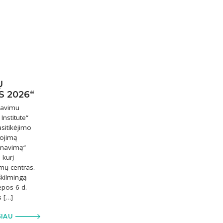
Ų
S 2026“
žiavimu
nstitute“
sitikėjimo
nojimą
arnavimą“
 kurį
mų centras.
kilmingą
epos 6 d.
s […]
GIAU