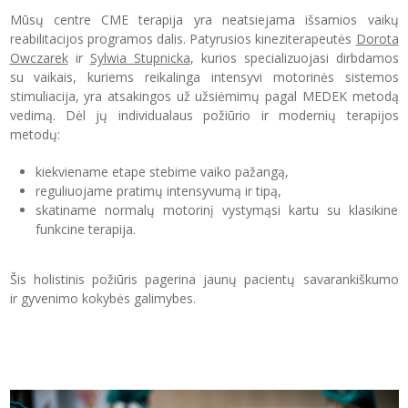
Mūsų centre CME terapija yra neatsiejama išsamios vaikų
reabilitacijos programos dalis. Patyrusios kineziterapeutės
Dorota
Owczarek
ir
Sylwia Stupnicka
, kurios specializuojasi dirbdamos
su vaikais, kuriems reikalinga intensyvi motorinės sistemos
stimuliacija, yra atsakingos už užsiėmimų pagal MEDEK metodą
vedimą. Dėl jų individualaus požiūrio ir modernių terapijos
metodų:
kiekviename etape stebime vaiko pažangą,
reguliuojame pratimų intensyvumą ir tipą,
skatiname normalų motorinį vystymąsi kartu su klasikine
funkcine terapija.
Šis holistinis požiūris pagerina jaunų pacientų savarankiškumo
ir gyvenimo kokybės galimybes.