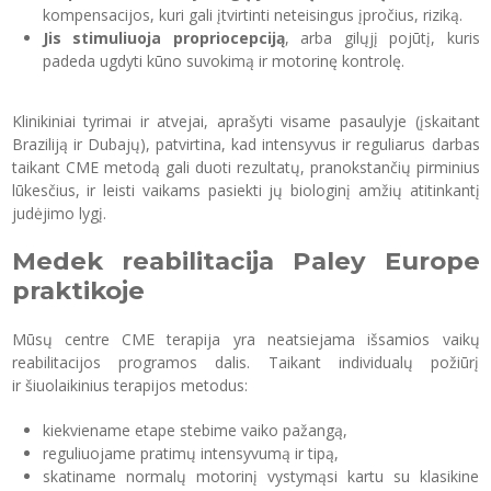
kompensacijos, kuri gali įtvirtinti neteisingus įpročius, riziką.
Jis stimuliuoja propriocepciją
, arba gilųjį pojūtį, kuris
padeda ugdyti kūno suvokimą ir motorinę kontrolę.
Klinikiniai tyrimai ir atvejai, aprašyti visame pasaulyje (įskaitant
Braziliją ir Dubajų), patvirtina, kad intensyvus ir reguliarus darbas
taikant CME metodą gali duoti rezultatų, pranokstančių pirminius
lūkesčius, ir leisti vaikams pasiekti jų biologinį amžių atitinkantį
judėjimo lygį.
Medek reabilitacija Paley Europe
praktikoje
Mūsų centre CME terapija yra neatsiejama išsamios vaikų
reabilitacijos programos dalis. Taikant individualų požiūrį
ir šiuolaikinius terapijos metodus:
kiekviename etape stebime vaiko pažangą,
reguliuojame pratimų intensyvumą ir tipą,
skatiname normalų motorinį vystymąsi kartu su klasikine