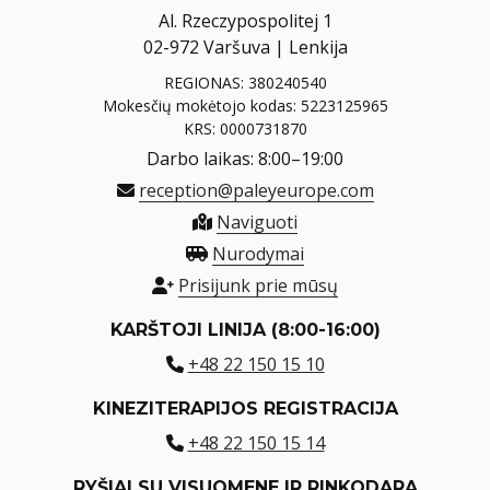
Al. Rzeczypospolitej 1
02-972 Varšuva | Lenkija
REGIONAS: 380240540
Mokesčių mokėtojo kodas: 5223125965
KRS: 0000731870
Darbo laikas: 8:00–19:00
reception@paleyeurope.com
Naviguoti
Nurodymai
Prisijunk prie mūsų
KARŠTOJI LINIJA (8:00-16:00)
+48 22 150 15 10
KINEZITERAPIJOS REGISTRACIJA
+48 22 150 15 14
RYŠIAI SU VISUOMENE IR RINKODARA