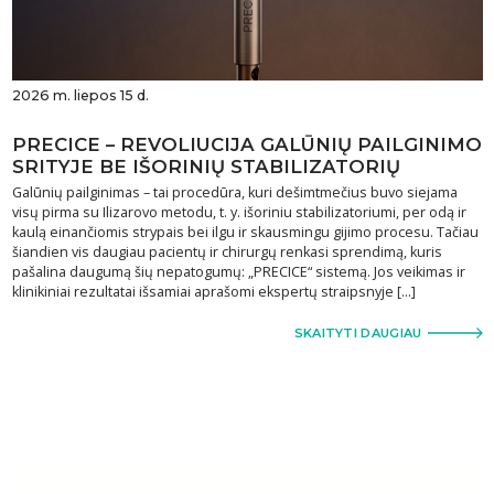
2026 m. liepos 15 d.
PRECICE – REVOLIUCIJA GALŪNIŲ PAILGINIMO
SRITYJE BE IŠORINIŲ STABILIZATORIŲ
Galūnių pailginimas – tai procedūra, kuri dešimtmečius buvo siejama
visų pirma su Ilizarovo metodu, t. y. išoriniu stabilizatoriumi, per odą ir
kaulą einančiomis strypais bei ilgu ir skausmingu gijimo procesu. Tačiau
šiandien vis daugiau pacientų ir chirurgų renkasi sprendimą, kuris
pašalina daugumą šių nepatogumų: „PRECICE“ sistemą. Jos veikimas ir
klinikiniai rezultatai išsamiai aprašomi ekspertų straipsnyje […]
SKAITYTI DAUGIAU