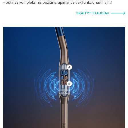
– būtinas kompleksinis požiūris, apimantis tiek funkcionavimą […]
SKAITYTI DAUGIAU