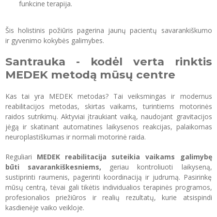
funkcine terapija.
Šis holistinis požiūris pagerina jaunų pacientų savarankiškumo
ir gyvenimo kokybės galimybes.
Santrauka - kodėl verta rinktis
MEDEK metodą mūsų centre
Kas tai yra MEDEK metodas? Tai veiksmingas ir modernus
reabilitacijos metodas, skirtas vaikams, turintiems motorinės
raidos sutrikimų. Aktyviai įtraukiant vaiką, naudojant gravitacijos
jėgą ir skatinant automatines laikysenos reakcijas, palaikomas
neuroplastiškumas ir normali motorinė raida.
Reguliari
MEDEK
reabilitacija
suteikia vaikams galimybę
būti savarankiškesniems,
geriau kontroliuoti laikyseną,
sustiprinti raumenis, pagerinti koordinaciją ir judrumą. Pasirinkę
mūsų centrą, tėvai gali tikėtis individualios terapinės programos,
profesionalios priežiūros ir realių rezultatų, kurie atsispindi
kasdienėje vaiko veikloje.