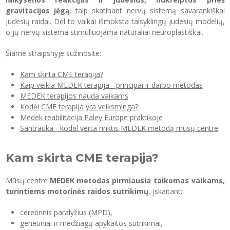
gravitacijos jėgą
, taip skatinant nervų sistemą savarankiškai
judesių raidai. Dėl to vaikai išmoksta taisyklingų judesių modelių,
o jų nervų sistema stimuliuojama natūraliai neuroplastiškai.
Šiame straipsnyje sužinosite:
Kam skirta CME terapija?
Kaip veikia MEDEK terapija - principai ir darbo metodas
MEDEK terapijos nauda vaikams
Kodėl CME terapija yra veiksminga?
Medek reabilitacija Paley Europe praktikoje
Santrauka - kodėl verta rinktis MEDEK metodą mūsų centre
Kam skirta CME terapija?
Mūsų centre
MEDEK metodas
pirmiausia taikomas vaikams,
turintiems motorinės raidos sutrikimų
, įskaitant:
cerebrinis paralyžius (MPD),
genetiniai ir medžiagų apykaitos sutrikimai,