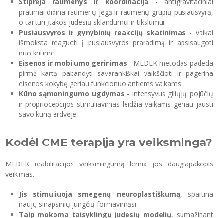
Stiprėja raumenys ir koordinacija
- antigravitaciniai
pratimai didina raumenų jėgą ir raumenų grupių pusiausvyrą,
o tai turi įtakos judesių sklandumui ir tikslumui.
Pusiausvyros ir gynybinių reakcijų skatinimas
- vaikai
išmoksta reaguoti į pusiausvyros praradimą ir apsisaugoti
nuo kritimo.
Eisenos ir mobilumo gerinimas
- MEDEK metodas padeda
pirmą kartą pabandyti savarankiškai vaikščioti ir pagerina
eisenos kokybę geriau funkcionuojantiems vaikams.
Kūno sąmoningumo ugdymas
- intensyvus giliųjų pojūčių
ir propriocepcijos stimuliavimas leidžia vaikams geriau jausti
savo kūną erdvėje.
Kodėl CME terapija yra veiksminga?
MEDEK reabilitacijos veiksmingumą lemia jos daugiapakopis
veikimas.
Jis stimuliuoja smegenų neuroplastiškumą
, spartina
naujų sinapsinių jungčių formavimąsi.
Taip mokoma taisyklingų judesių modelių
, sumažinant