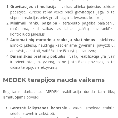
Gravitacijos stimuliacija
- vaikas atlieka judesius tokiose
padėtyse, kuriose reikia veikti prieš gravitacijos jėgą, o tai
stiprina reakcijas prieš gravitaciją ir laikysenos kontrolę.
Minimali rankų pagalba
- terapeuto pagalba palaipsniui
mažinama, kad vaikas vis labiau galėtų savarankiškai
kontroliuoti judesius.
Automatinių motorinių reakcijų skatinimas
- siekiama
išmokti judesių, naudingų kasdieniame gyvenime, pavyzdžiui,
atsisėsti, atsistoti, vaikščioti ar išlaikyti pusiausvyrą.
Dinamiškas pratimų pobūdis
-
vaikų reabilitacija
yra įvairi
ir orientuota į aktyvumą, o ne į statiškas pozicijas, o tai
didina terapijos efektyvumą.
MEDEK terapijos nauda vaikams
Reguliarus darbas su MEDEK reabilitacija duoda tam tikrą
išmatuojamą poveikį.
Geresnė laikysenos kontrolė
- vaikai išmoksta stabiliai
sėdėti, stovėti ir vaikščioti.