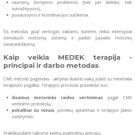
raumenų įtempimo problemos (tiek per didelės, tiek
sumažėjusios),
pusiausvyros ir koordinacijos sutrikimai.
Šis metodas ypač vertingas vaikams, kuriems reikia intensyviai
stimuliuoti motorinę sistemą ir padėti pasiekti motorinį
savarankiškumą.
Kaip veikia MEDEK terapija -
principai ir darbo metodas
CME metodo pagrindas - aktyviai skatinti vaiką judėti su minimalia
terapeuto pagalba. Terapijos procesas prasideda nuo:
išsamus motorinės raidos vertinimas
pagal CME
vertinimo protokolą,
pokalbiai su tėvais
, poreikių aptarimas ir terapijos plano
sudarymas.
Praktikuodami taikome keletą pagrindinių principų: