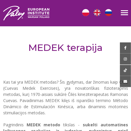
MEDEK terapija
Kas tai yra MEDEK metodas? Šis gydymas, dar žinomas kaip CME
(Cuevas Medek Exercises), yra novatoriškas fizioterapinis
metodas, kurį 1970-aisiais sukūrė Čilės kineziterapeutas Ramonas
Cuevas. Pavadinimas MEDEK kilęs iš ispaniško termino Método
Dinámico de Estimulación Kinésica, arba dinaminis motorinės
stimuliacijos metodas.
Pagrindinis
MEDEK metodo
tikslas -
sukelti automatines
laikysenos reakcijas ir judesius, nukreiptus prieš