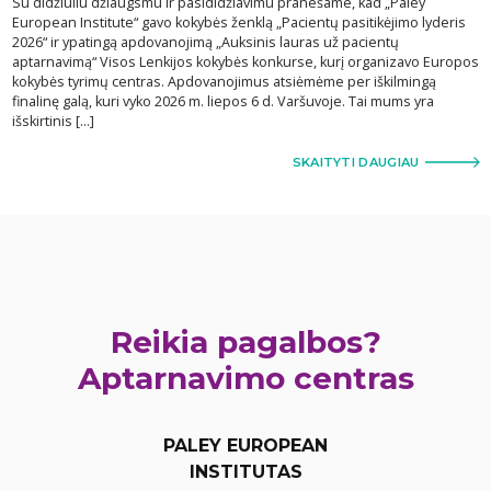
Su didžiuliu džiaugsmu ir pasididžiavimu pranešame, kad „Paley
European Institute“ gavo kokybės ženklą „Pacientų pasitikėjimo lyderis
2026“ ir ypatingą apdovanojimą „Auksinis lauras už pacientų
aptarnavimą“ Visos Lenkijos kokybės konkurse, kurį organizavo Europos
kokybės tyrimų centras. Apdovanojimus atsiėmėme per iškilmingą
finalinę galą, kuri vyko 2026 m. liepos 6 d. Varšuvoje. Tai mums yra
išskirtinis […]
SKAITYTI DAUGIAU
Reikia pagalbos?
Aptarnavimo centras
PALEY EUROPEAN
INSTITUTAS