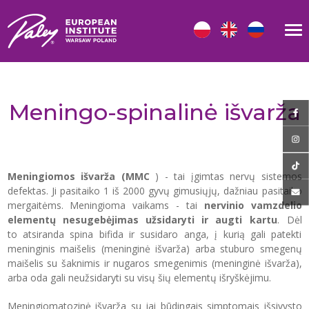
Meningo-spinalinė išvarža
Meningiomos išvarža (MMC
) - tai įgimtas nervų sistemos
defektas. Ji pasitaiko 1 iš 2000 gyvų gimusiųjų, dažniau pasitaiko
mergaitėms. Meningioma vaikams - tai
nervinio vamzdelio
elementų nesugebėjimas užsidaryti ir augti kartu
. Dėl
to atsiranda spina bifida ir susidaro anga, į kurią gali patekti
meninginis maišelis (meninginė išvarža) arba stuburo smegenų
maišelis su šaknimis ir nugaros smegenimis (meninginė išvarža),
arba oda gali neužsidaryti su visų šių elementų išryškėjimu.
Meningiomatozinė išvarža su jai būdingais simptomais išsivysto