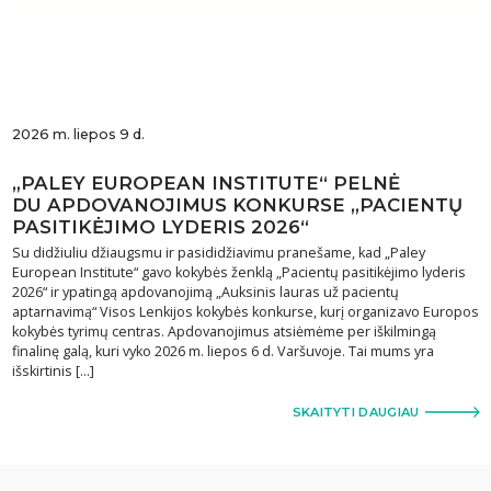
2026 m. liepos 9 d.
„PALEY EUROPEAN INSTITUTE“ PELNĖ
DU APDOVANOJIMUS KONKURSE „PACIENTŲ
PASITIKĖJIMO LYDERIS 2026“
Su didžiuliu džiaugsmu ir pasididžiavimu pranešame, kad „Paley
European Institute“ gavo kokybės ženklą „Pacientų pasitikėjimo lyderis
2026“ ir ypatingą apdovanojimą „Auksinis lauras už pacientų
aptarnavimą“ Visos Lenkijos kokybės konkurse, kurį organizavo Europos
kokybės tyrimų centras. Apdovanojimus atsiėmėme per iškilmingą
finalinę galą, kuri vyko 2026 m. liepos 6 d. Varšuvoje. Tai mums yra
išskirtinis […]
SKAITYTI DAUGIAU