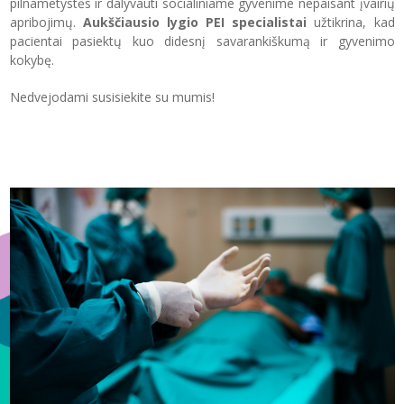
pilnametystės ir dalyvauti socialiniame gyvenime nepaisant įvairių
apribojimų.
Aukščiausio lygio PEI specialistai
užtikrina, kad
pacientai pasiektų kuo didesnį savarankiškumą ir gyvenimo
kokybę.
Nedvejodami susisiekite su mumis!