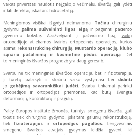
vaikas priverstas naudotis neįgaliojo vežimėliu. Išvaržą gali lydėti
ir kiti defektai, įskaitant hidrocefaliją.
Meningiomos visiškai išgydyti neįmanoma.
Tačiau
chirurginiu
gydymu
galima sušvelninti ligos eigą
ir pagerinti paciento
gyvenimo kokybę. Atsižvelgiant į pažeidimo tipą,
vaikų
ortopedijoje atliekamos įvairios ortopedinės operacijos, kurios
apima:
rekonstrukcinę chirurgiją, Mustardo operaciją, klubo
sąnario pašalinimą ir kosmetinę pėdos operaciją
. Dėl
to meninginės išvaržos prognozė yra daug geresnė.
Svarbu ne tik meninginės išvaržos operacija, bet ir fizioterapija.
Ji turėtų palaikyti ir skatinti vaiko vystymąsi bei
didinti
jo
gebėjimą savarankiškai judėti
. Svarbu tinkamai parinkti
ortopedijos ir ortopedijos priemones, kad būtų išvengta
deformacijų, kontraktūrų ir pragulų.
Paley Europos institute žmonės, turintys smegenų išvaržą, gali
tikėtis tiek chirurginio gydymo, įskaitant galūnių rekonstrukciją,
tiek
fizioterapijos ir ortopedijos pagalbos
. Lengvesniais
smegenų išvaržos atvejais gydymas leidžia gyventi iki