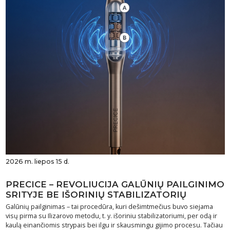
2026 m. liepos 15 d.
PRECICE – REVOLIUCIJA GALŪNIŲ PAILGINIMO
SRITYJE BE IŠORINIŲ STABILIZATORIŲ
Galūnių pailginimas – tai procedūra, kuri dešimtmečius buvo siejama
visų pirma su Ilizarovo metodu, t. y. išoriniu stabilizatoriumi, per odą ir
kaulą einančiomis strypais bei ilgu ir skausmingu gijimo procesu. Tačiau