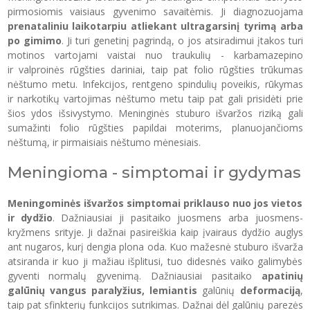
pirmosiomis vaisiaus gyvenimo savaitėmis. Ji diagnozuojama
prenataliniu laikotarpiu atliekant ultragarsinį tyrimą arba
po gimimo
. Ji turi genetinį pagrindą, o jos atsiradimui įtakos turi
motinos vartojami vaistai nuo traukulių - karbamazepino
ir valproinės rūgšties dariniai, taip pat folio rūgšties trūkumas
nėštumo metu. Infekcijos, rentgeno spindulių poveikis, rūkymas
ir narkotikų vartojimas nėštumo metu taip pat gali prisidėti prie
šios ydos išsivystymo. Meninginės stuburo išvaržos riziką gali
sumažinti folio rūgšties papildai moterims, planuojančioms
nėštumą, ir pirmaisiais nėštumo mėnesiais.
Meningioma - simptomai ir gydymas
Meningominės išvaržos simptomai priklauso nuo jos vietos
ir dydžio
. Dažniausiai ji pasitaiko juosmens arba juosmens-
kryžmens srityje. Ji dažnai pasireiškia kaip įvairaus dydžio auglys
ant nugaros, kurį dengia plona oda. Kuo mažesnė stuburo išvarža
atsiranda ir kuo ji mažiau išplitusi, tuo didesnės vaiko galimybės
gyventi normalų gyvenimą. Dažniausiai pasitaiko
apatinių
galūnių vangus paralyžius, lemiantis
galūnių
deformaciją
,
taip pat sfinkterių funkcijos sutrikimas. Dažnai dėl galūnių parezės