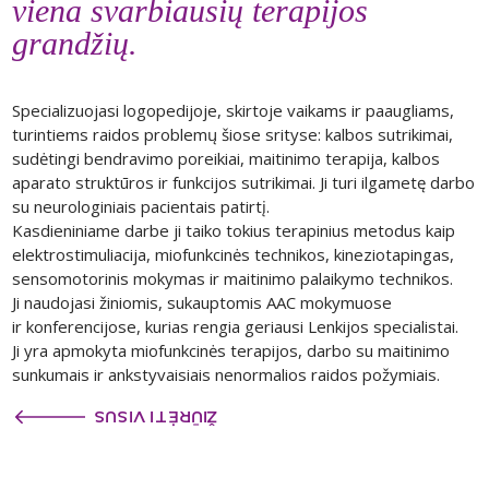
viena svarbiausių terapijos
grandžių.
Specializuojasi logopedijoje, skirtoje vaikams ir paaugliams,
turintiems raidos problemų šiose srityse: kalbos sutrikimai,
sudėtingi bendravimo poreikiai, maitinimo terapija, kalbos
aparato struktūros ir funkcijos sutrikimai. Ji turi ilgametę darbo
su neurologiniais pacientais patirtį.
Kasdieniniame darbe ji taiko tokius terapinius metodus kaip
elektrostimuliacija, miofunkcinės technikos, kineziotapingas,
sensomotorinis mokymas ir maitinimo palaikymo technikos.
Ji naudojasi žiniomis, sukauptomis AAC mokymuose
ir konferencijose, kurias rengia geriausi Lenkijos specialistai.
Ji yra apmokyta miofunkcinės terapijos, darbo su maitinimo
sunkumais ir ankstyvaisiais nenormalios raidos požymiais.
ŽIŪRĖTI VISUS