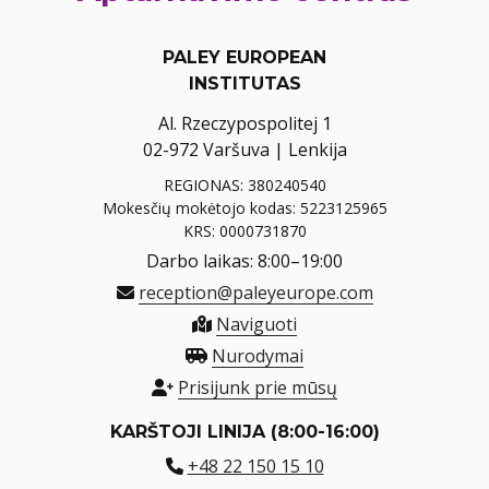
PALEY EUROPEAN
INSTITUTAS
Al. Rzeczypospolitej 1
02-972 Varšuva | Lenkija
REGIONAS: 380240540
Mokesčių mokėtojo kodas: 5223125965
KRS: 0000731870
Darbo laikas: 8:00–19:00
reception@paleyeurope.com
Naviguoti
Nurodymai
Prisijunk prie mūsų
KARŠTOJI LINIJA (8:00-16:00)
+48 22 150 15 10