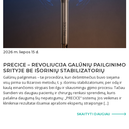
2026 m. liepos 15 d.
PRECICE – REVOLIUCIJA GALŪNIŲ PAILGINIMO
SRITYJE BE IŠORINIŲ STABILIZATORIŲ
Galūnių pailginimas – tai procedūra, kuri dešimtmečius buvo siejama
visų pirma su Ilizarovo metodu, t. y. išoriniu stabilizatoriumi, per odą ir
kaulą einančiomis strypais bei ilgu ir skausmingu gijimo procesu. Tačiau
šiandien vis daugiau pacientų ir chirurgų renkasi sprendimą, kuris
pašalina daugumą šių nepatogumų: „PRECICE“ sistemą. Jos veikimas ir
klinikiniai rezultatai išsamiai aprašomi ekspertų straipsnyje […]
SKAITYTI DAUGIAU