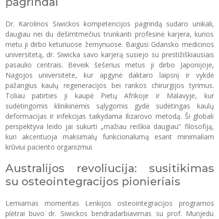
pagrindai
Dr. Karolinos Siwickos kompetencijos pagrindą sudaro unikali,
daugiau nei du dešimtmečius trunkanti profesinė karjera, kurios
metu ji dirbo keturiuose žemynuose. Baigusi Gdansko medicinos
universitetą, dr. Siwicka savo karjerą susiejo su prestižiškiausiais
pasaulio centrais. Beveik šešerius metus ji dirbo Japonijoje,
Nagojos universitete, kur apgynė daktaro laipsnį ir vykdė
pažangius kaulų regeneracijos bei rankos chirurgijos tyrimus.
Toliau patirties ji kaupė Pietų Afrikoje ir Malavyje, kur
sudėtingomis klinikinėmis sąlygomis gydė sudėtingas kaulų
deformacijas ir infekcijas taikydama Ilizarovo metodą. Ši globali
perspektyva leido jai sukurti „mažiau reiškia daugiau“ filosofiją,
kuri akcentuoja maksimalų funkcionalumą esant minimaliam
krūviui paciento organizmui.
Australijos revoliucija: susitikimas
su osteointegracijos pionieriais
Lemiamas momentas Lenkijos osteointegracijos programos
plėtrai buvo dr. Siwickos bendradarbiavimas su prof. Munjedu