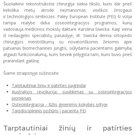
Šiuolaikinė rekonstrukcinė chirurgija siekia tikslo, kuris dar prieš
keliolika metų atrodė neįmanomas: visiškos žmogaus
ir technologijos simbiozės. Paley European Institute (PEI) ši vizija
tampa realybe dėka osseointegracijos programos, kurią
vadovauja medicinos mokslų daktarė Karolina Siwicka. Kaip viena
iš nedaugelio specialistų pasaulyje, dr. Siwicka derina ortopedo
chirurgijos meistriškumą su novatoriškomis žiniomis apie
patvarias biomechanines jungtis, siūlydama pacientams galimybę
atgauti funkcionalumą, kuris beveik prilygsta tam, kuris buvo prieš
prarandant galūnę.
Šiame straipsnyje sužinosite:
Tarptautiniai žinių ir patirties pagrindai
Australijos revoliucija: susitikimas su osteointegracijos
pionieriais
Osteointegracija – lūžis gyvenimo kokybės srityje
Tarpdisciplininis požiūris į pacientą PEI
Tarptautiniai žinių ir patirties