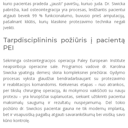
kurio pacientas pradeda „jausti“ paviršių, kuriuo juda. Dr. Siwicka
pabrėžia, kad osteointegracija yra procesas, leidžiantis pacientui
atgauti beveik 99 % funkcionalumo, buvusio prieš amputaciją,
pašalinant kliūtis, kurių klasikinė protezavimo technika negali
įveikti.
Tarpdisciplininis požiūris į pacientą
PEI
Sėkminga osteointegracijos operacija Paley European Institute
neapsiriboja operacine sale. Programos vadovė dr. Karolina
Siwicka ypatingą dėmesį skiria kompleksinei priežiūrai. Gydymo
procesas vyksta glaudžiai bendradarbiaujant su protezavimo
ir reabilitacijos komandomis. Kiekvienas etapas – nuo atrankos,
per tikslią chirurginę operaciją, iki mokymosi vaikščioti su nauju
protezu – yra kruopščiai suplanuotas, siekiant užtikrinti pacientui
maksimalų saugumą ir rezultatų nuspėjamumą. Dėl tokio
požiūrio dr. Siwickos pacientai gauna ne tik modernų implantą,
bet ir visapusišką pagalbą atgauti savarankiškumą bei visišką savo
kūno kontrolę.