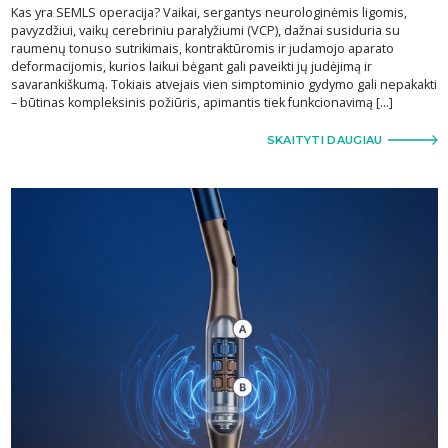
Kas yra SEMLS operacija? Vaikai, sergantys neurologinėmis ligomis,
pavyzdžiui, vaikų cerebriniu paralyžiumi (VCP), dažnai susiduria su
raumenų tonuso sutrikimais, kontraktūromis ir judamojo aparato
deformacijomis, kurios laikui bėgant gali paveikti jų judėjimą ir
savarankiškumą. Tokiais atvejais vien simptominio gydymo gali nepakakti
– būtinas kompleksinis požiūris, apimantis tiek funkcionavimą […]
SKAITYTI DAUGIAU