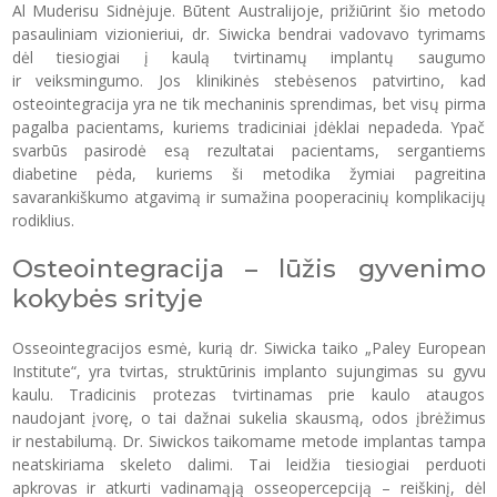
Al Muderisu Sidnėjuje. Būtent Australijoje, prižiūrint šio metodo
pasauliniam vizionieriui, dr. Siwicka bendrai vadovavo tyrimams
dėl tiesiogiai į kaulą tvirtinamų implantų saugumo
ir veiksmingumo. Jos klinikinės stebėsenos patvirtino, kad
osteointegracija yra ne tik mechaninis sprendimas, bet visų pirma
pagalba pacientams, kuriems tradiciniai įdėklai nepadeda. Ypač
svarbūs pasirodė esą rezultatai pacientams, sergantiems
diabetine pėda, kuriems ši metodika žymiai pagreitina
savarankiškumo atgavimą ir sumažina pooperacinių komplikacijų
rodiklius.
Osteointegracija – lūžis gyvenimo
kokybės srityje
Osseointegracijos esmė, kurią dr. Siwicka taiko „Paley European
Institute“, yra tvirtas, struktūrinis implanto sujungimas su gyvu
kaulu. Tradicinis protezas tvirtinamas prie kaulo ataugos
naudojant įvorę, o tai dažnai sukelia skausmą, odos įbrėžimus
ir nestabilumą. Dr. Siwickos taikomame metode implantas tampa
neatskiriama skeleto dalimi. Tai leidžia tiesiogiai perduoti
apkrovas ir atkurti vadinamąją osseopercepciją – reiškinį, dėl