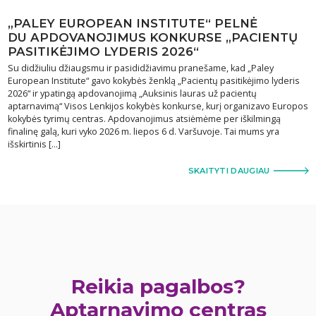
„PALEY EUROPEAN INSTITUTE“ PELNĖ
DU APDOVANOJIMUS KONKURSE „PACIENTŲ
PASITIKĖJIMO LYDERIS 2026“
Su didžiuliu džiaugsmu ir pasididžiavimu pranešame, kad „Paley
European Institute“ gavo kokybės ženklą „Pacientų pasitikėjimo lyderis
2026“ ir ypatingą apdovanojimą „Auksinis lauras už pacientų
aptarnavimą“ Visos Lenkijos kokybės konkurse, kurį organizavo Europos
kokybės tyrimų centras. Apdovanojimus atsiėmėme per iškilmingą
finalinę galą, kuri vyko 2026 m. liepos 6 d. Varšuvoje. Tai mums yra
išskirtinis […]
SKAITYTI DAUGIAU
Reikia pagalbos?
Aptarnavimo centras