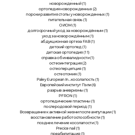
(1)
новорожденный
(2)
ортопедия новорожденных
(1)
пороки развития стопы у новорожденных
(1)
питательная связь
(1)
ОИОМ
(1)
долгосрочный уход за новорождённым
(1)
уход за новорождённым
(1)
абдукционная ортеза FAB
(1)
детский ортопед
(11)
детская ортопедия
(1)
справка об инвалидности
(2)
остеоинтеграция
(1)
остеоперцепция
(1)
остеотомия
(1)
Paley European In…косолапость
(6)
Европейский институт Пэли
(1)
разрыв аневризмы
(1)
PFRON
(1)
ортопедические пластины
(1)
послеродовой период
(1)
Возвращение к активной жизни после ампутации
(1)
восстановление работоспособности
(1)
позднее лечение косолапости
(1)
Precice nail
(1)
преабилитация