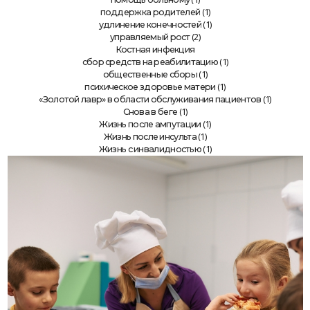
(1)
поддержка родителей
(1)
удлинение конечностей
(2)
управляемый рост
Костная инфекция
(1)
сбор средств на реабилитацию
(1)
общественные сборы
(1)
психическое здоровье матери
(1)
«Золотой лавр» в области обслуживания пациентов
(1)
Снова в беге
(1)
Жизнь после ампутации
(1)
Жизнь после инсульта
(1)
Жизнь с инвалидностью