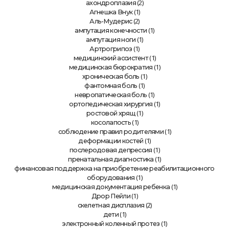
(2)
ахондроплазия
(1)
Агнешка Внук
(2)
Аль-Мудерис
(1)
ампутация конечности
(1)
ампутация ноги
(1)
Артрогрипоз
(1)
медицинский ассистент
(1)
медицинская бюрократия
(1)
хроническая боль
(1)
фантомная боль
(1)
невропатическая боль
(1)
ортопедическая хирургия
(1)
ростовой хрящ
(1)
косолапость
(1)
соблюдение правил родителями
(1)
деформации костей
(1)
послеродовая депрессия
(1)
пренатальная диагностика
финансовая поддержка на приобретение реабилитационного
(1)
оборудования
(1)
медицинская документация ребенка
(1)
Дрор Пейли
(2)
скелетная дисплазия
(1)
дети
(1)
электронный коленный протез