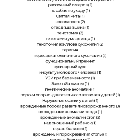
(1)
рассеянный склероз
(1)
пособие по уходу
(1)
Святая Рита
(2)
косолапость
(1)
отводящая шина
(2)
тенотомия
(1)
тенотомия у младенца
(2)
тенотомия ахиллова сухожилия
терапия
(2)
пересадка голеничного сухожилия
функциональный тренинг
кулинарный курс
(1)
инсульт у молодого человека
(1)
УЗИ при беременности
(1)
Закон «За жизнь»
(1)
генетические аномалии
(1)
пороки опорно-двигательного аппарата у детей
(1)
Нарушения осанки у детей
(3)
врожденные пороки развития новорожденного
(1)
врожденные аномалии плода
(3)
врожденные аномалии стоп
(1)
недоношенный ребенок
(1)
вера в болезни
(1)
врожденный порок развития стопы
(1)
помощь больному