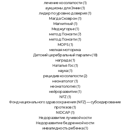
(1)
лечение косолапости
(1)
аукционы для Эмии
(1)
лидер по уровню доверия
(1)
Магда Сковрон
(1)
Магнитный
(1)
Меджугорье
(7)
метод Понсети
(1)
метод Понсети
(1)
MOPS
мелкая моторика
(18)
Детский церебральный паралич
(1)
награда
(1)
Наталья Гос
(1)
наука
(2)
рецидив косолапости
(1)
неонатолог
(1)
неонатология
(1)
нейроразвитие
(1)
NFZ
Фонд национального здравоохранения (
NFZ) — субсидирование
(1)
протезов
(1)
NIDCAP
Недоразвитие лучевой кости
Недоразвитие бедренной кости
(1)
инвалидность ребенка