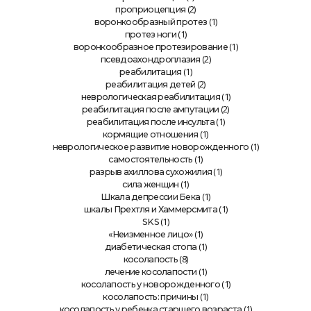
(2)
проприоцепция
(1)
воронкообразный протез
(1)
протез ноги
(1)
воронкообразное протезирование
(2)
псевдоахондроплазия
(1)
реабилитация
(2)
реабилитация детей
(1)
неврологическая реабилитация
(2)
реабилитация после ампутации
(1)
реабилитация после инсульта
(1)
кормящие отношения
(1)
неврологическое развитие новорожденного
(1)
самостоятельность
(1)
разрыв ахиллова сухожилия
(1)
сила женщин
(1)
Шкала депрессии Бека
(1)
шкалы Прехтля и Хаммерсмита
(1)
SKS
(1)
«Неизменное лицо»
(1)
диабетическая стопа
(8)
косолапость
(1)
лечение косолапости
(1)
косолапость у новорожденного
(1)
косолапость: причины
(1)
косолапость у ребенка старшего возраста