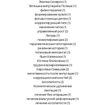
(1)
Эмилка Сковрон
(1)
Вспышка ампутаций в Польше
(1)
физиотерапия
(1)
формирование культи
(1)
фонды помощи детям
(1)
корректирующий гипс
(1)
нанесение гипса
(2)
управляемый рост
(1)
Гвоздь
(2)
гемиэпифизиодез
(1)
терапевтическая гипотермия
(1)
реальная история
(1)
титановый имплантат
(1)
Яцек Капиньски
(1)
Юстина Фялковска
(1)
грудное вскармливание
(2)
Каролина Сивицкая
(1)
женственность после ампутации
(2)
коррекция конечностей
(2)
косолапость
Косметическое удлинение
(1)
лактация
(1)
лечение без операции
(1)
лечение вальгусной деформации
(1)
лечение косолапости