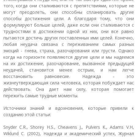
того, когда они сталкиваются с препятствиями, которые не
могут преодолеть, они способны спланировать другие
способы достижения цели. А благодаря тому, что они
формулируют больше целей, даже если они сталкиваются с
трудностями в достижении одной из них, они все равно
пытаются достичь других поставленных ими целей. Конечно,
любая неудача связана с переживанием самых разных
эмоций - гнева, страха, разочарования или грусти. Однако
когда на горизонте появляются другие цели и мы надеемся
на их достижение, разочарование, вызванное предыдущей
неудачей, становится менее острым, и нам легче
восстановить равновесие. Надежда - это
жизнеутверждающая сила человека, которая побуждает нас
действовать. Она дает нам силу, которая помогает
пережить самые трудные моменты.
Источники знаний и вдохновения, которые привели к
созданию этой статьи:
Snyder C.R., Shorey H.S., Cheavens J., Pulvers K., Adams V.H,
Wiklund C. (2002),
Надежда и академический успех
, Журнал