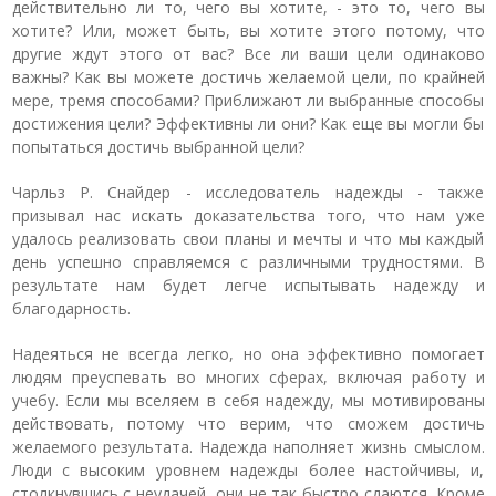
действительно ли то, чего вы хотите, - это то, чего вы
хотите? Или, может быть, вы хотите этого потому, что
другие ждут этого от вас? Все ли ваши цели одинаково
важны? Как вы можете достичь желаемой цели, по крайней
мере, тремя способами? Приближают ли выбранные способы
достижения цели? Эффективны ли они? Как еще вы могли бы
попытаться достичь выбранной цели?
Чарльз Р. Снайдер - исследователь надежды - также
призывал нас искать доказательства того, что нам уже
удалось реализовать свои планы и мечты и что мы каждый
день успешно справляемся с различными трудностями. В
результате нам будет легче испытывать надежду и
благодарность.
Надеяться не всегда легко, но она эффективно помогает
людям преуспевать во многих сферах, включая работу и
учебу. Если мы вселяем в себя надежду, мы мотивированы
действовать, потому что верим, что сможем достичь
желаемого результата. Надежда наполняет жизнь смыслом.
Люди с высоким уровнем надежды более настойчивы, и,
столкнувшись с неудачей, они не так быстро сдаются. Кроме