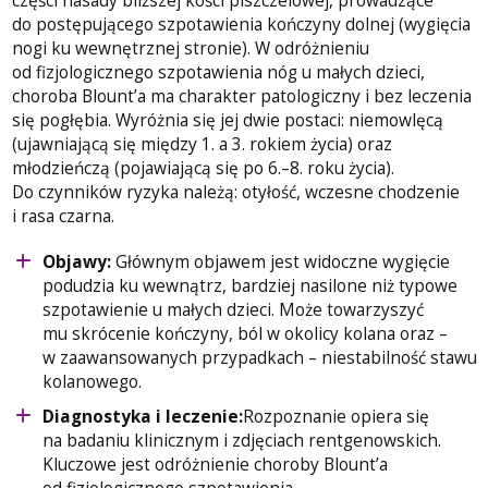
części nasady bliższej kości piszczelowej, prowadzące
do postępującego szpotawienia kończyny dolnej (wygięcia
nogi ku wewnętrznej stronie). W odróżnieniu
od fizjologicznego szpotawienia nóg u małych dzieci,
choroba Blount’a ma charakter patologiczny i bez leczenia
się pogłębia. Wyróżnia się jej dwie postaci: niemowlęcą
(ujawniającą się między 1. a 3. rokiem życia) oraz
młodzieńczą (pojawiającą się po 6.–8. roku życia).
Do czynników ryzyka należą: otyłość, wczesne chodzenie
i rasa czarna.
Objawy:
Głównym objawem jest widoczne wygięcie
podudzia ku wewnątrz, bardziej nasilone niż typowe
szpotawienie u małych dzieci. Może towarzyszyć
mu skrócenie kończyny, ból w okolicy kolana oraz –
w zaawansowanych przypadkach – niestabilność stawu
kolanowego.
Diagnostyka i leczenie:
Rozpoznanie opiera się
na badaniu klinicznym i zdjęciach rentgenowskich.
Kluczowe jest odróżnienie choroby Blount’a