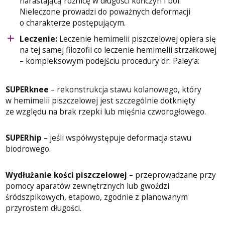
narastającą różnicę w długości kończyn i ból.
Nieleczone prowadzi do poważnych deformacji
o charakterze postępującym.
Leczenie:
Leczenie hemimelii piszczelowej opiera się
na tej samej filozofii co leczenie hemimelii strzałkowej
– kompleksowym podejściu procedury dr. Paley’a:
SUPERknee
– rekonstrukcja stawu kolanowego, który
w hemimelii piszczelowej jest szczególnie dotknięty
ze względu na brak rzepki lub mięśnia czworogłowego.
SUPERhip
– jeśli współwystępuje deformacja stawu
biodrowego.
Wydłużanie kości piszczelowej
– przeprowadzane przy
pomocy aparatów zewnętrznych lub gwoździ
śródszpikowych, etapowo, zgodnie z planowanym
przyrostem długości.