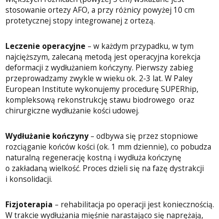
stosowanie ortezy AFO, a przy różnicy powyżej 10 cm
protetycznej stopy integrowanej z ortezą.
Leczenie operacyjne
– w każdym przypadku, w tym
najcięższym, zalecaną metodą jest operacyjna korekcja
deformacji z wydłużaniem kończyny. Pierwszy zabieg
przeprowadzamy zwykle w wieku ok. 2-3 lat. W Paley
European Institute wykonujemy procedurę SUPERhip,
kompleksową rekonstrukcję stawu biodrowego oraz
chirurgiczne wydłużanie kości udowej.
Wydłużanie kończyny
– odbywa się przez stopniowe
rozciąganie końców kości (ok. 1 mm dziennie), co pobudza
naturalną regenerację kostną i wydłuża kończynę
o zakładaną wielkość. Proces dzieli się na fazę dystrakcji
i konsolidacji.
Fizjoterapia
– rehabilitacja po operacji jest koniecznością.
W trakcie wydłużania mięśnie narastająco się naprężają,