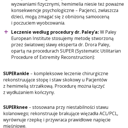
wyzwaniami fizycznymi, hemimelia niesie też poważne
konsekwencje psychologiczne – Pacjenci, zwłaszcza
dzieci, mogą zmagać się z obniżoną samooceną
i poczuciem wyobcowania.
Leczenie według procedury dr. Paley’a:
W Paley
European Institute stosujemy metodę stworzoną
przez światowej sławy eksperta dr. Drora Paley,
opartą na procedurach SUPER (Systematic Utilitarian
Procedure of Extremity Reconstruction):
SUPERankle
– kompleksowe leczenie chirurgiczne
rekonstruujące stopę i staw skokowy u Pacjentów
z hemimelią strzałkową. Procedurę można łączyć
z wydłużaniem kończyny.
SUPERknee
– stosowana przy niestabilności stawu
kolanowego; rekonstruuje brakujące więzadła ACL/PCL,
wyrównuje rzepkę i przywraca prawidłowe napięcie
mięśniowe.