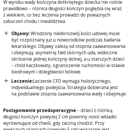
W wyniku wady kończyna dotkniętego dziecka nie rośnie
prawidłowo – różnica długości kończyn pogłębia się wraz
z wiekiem, co bez leczenia prowadzi do poważnych
zaburzeń chodu i inwalidztwa.
Objawy:
Wrodzony niedorozwój kości udowej może
być rozpoznany już u noworodków podczas badania
lekarskiego. Objawy zależą od stopnia zaawansowania
i obejmują: asymetrię fałd skórnych uda, widoczne
skrócenie jednej kończyny dolnej, a u starszych dzieci
– chód kaczkowaty, ograniczenie ruchomości w stawie
biodrowym i dolegliwości bólowe.
Leczenie:
Leczenie CFD wymaga holistycznego,
indywidualnego podejścia. Strategia dobierana jest
na podstawie stopnia zaawansowania wady i obejmuje:
Postępowanie przedoperacyjne
– dzieci z różnicą
długości kończyn powyżej 2 cm powinny nosić wkładki
wyrównujące od chwili, gdy zaczną chodzić. Przy
większych różnicach (powyżej 5 cm) wskazane jest