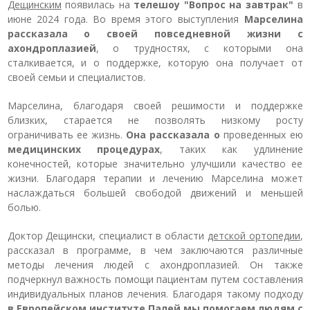
Дещинским
появилась на
телешоу "Вопрос на завтрак"
в
июне 2024 года. Во время этого выступления
Марселина
рассказала о своей повседневной жизни с
ахондроплазией
, о трудностях, с которыми она
сталкивается, и о поддержке, которую она получает от
своей семьи и специалистов.
Марселина, благодаря своей решимости и поддержке
близких, старается не позволять низкому росту
ограничивать ее жизнь.
Она рассказала о
проведенных ею
медицинских процедурах
, таких как удлинение
конечностей, которые значительно улучшили качество ее
жизни. Благодаря терапии и лечению Марселина может
наслаждаться большей свободой движений и меньшей
болью.
Доктор Дещински, специалист в области
детской ортопедии
,
рассказал в программе, в чем заключаются различные
методы лечения людей с ахондроплазией. Он также
подчеркнул важность помощи пациентам путем составления
индивидуальных планов лечения. Благодаря такому подходу
в Европейском институте Палей мы помогаем людям с