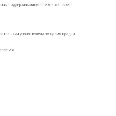
писаны поддерживающие психологические
игательным упражнениям во время пред- и
оваться.