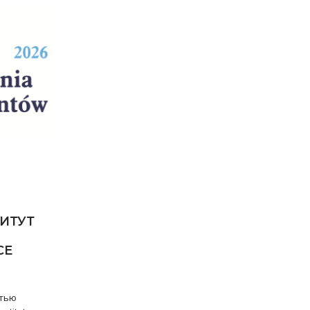
ИТУТ
СЕ
стью