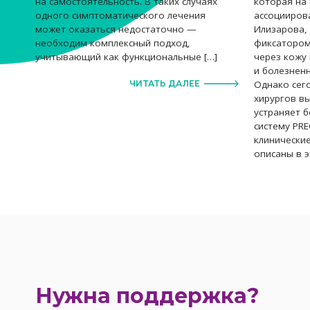
которая на
на самостоятельность. В таких случаях
ассоцииров
одного симптоматического лечения
Илизарова, 
может оказаться недостаточно —
фиксатором
необходим комплексный подход,
через кожу 
учитывающий как функциональные […]
и болезнен
Однако сег
ЧИТАТЬ ДАЛЕЕ
хирургов в
устраняет б
систему PRE
клинически
описаны в э
Нужна поддержка?