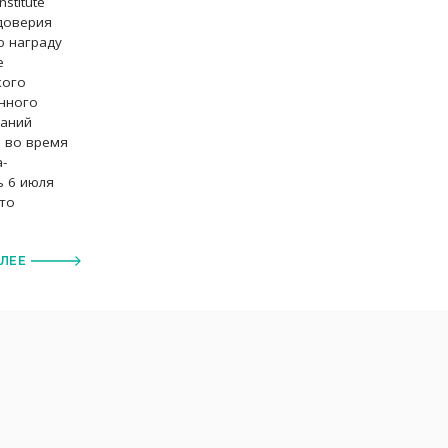
stitute
 доверия
ю награду
е
кого
анного
ваний
и во время
-
ь 6 июля
это
АЛЕЕ