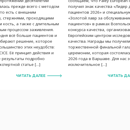
 протяжении десятилетий
сообщаем, что Paley European In
алась прежде всего с методом
получил знак качества «Лидер
то есть с внешним
пациентов 2026» и специальну
, стержнями, проходящими
«Золотой лавр за обслуживани
и кость, а также с длительным
пациентов» в рамках Всепольс
ным процессом заживления.
конкурса качества, организов
одня всё больше пациентов и
Европейским центром исследо
ыбирают решение, которое
качества. Награды мы получил
ольшинство этих неудобств:
торжественной финальной гала
CICE. Её принцип действия и
церемонии, которая состоялас
е результаты подробно
2026 года в Варшаве. Для нас 
кспертной статье […]
исключительное […]
ЧИТАТЬ ДАЛЕЕ
ЧИТАТЬ Д