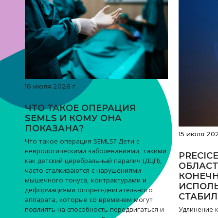
16 июля 2026 г.
ЧТО ТАКОЕ ОПЕРАЦИЯ
SEMLS И КОМУ ОНА
ПОКАЗАНА?
15 июля 202
Что такое операция SEMLS? Дети с
неврологическими заболеваниями, такими
PRECIC
как детский церебральный паралич (ДЦП),
ОБЛАСТ
часто сталкиваются с нарушениями
КОНЕЧН
мышечного тонуса, контрактурами и
ИСПОЛ
деформациями опорно-двигательного
СТАБИ
аппарата, которые со временем могут
Удлинение 
повлиять на способность передвигаться и