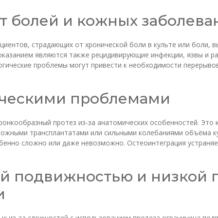
т болей и кожных заболева
иентов, страдающих от хронической боли в культе или боли, вы
оказанием являются также рецидивирующие инфекции, язвы и р
ические проблемы могут привести к необходимости перерывов в
ическими проблемами
онкообразный протез из-за анатомических особенностей. Это к
кожными трансплантатами или сильными колебаниями объёма кул
бенно сложно или даже невозможно. Остеоинтеграция устраняет
ой подвижностью и низкой
и
ых из-за сложностей с использованием протеза ограничена под