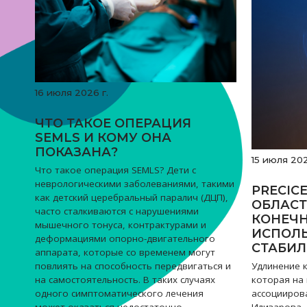
16 июля 2026 г.
ЧТО ТАКОЕ ОПЕРАЦИЯ
SEMLS И КОМУ ОНА
ПОКАЗАНА?
15 июля 202
Что такое операция SEMLS? Дети с
неврологическими заболеваниями, такими
PRECIC
как детский церебральный паралич (ДЦП),
ОБЛАСТ
часто сталкиваются с нарушениями
КОНЕЧН
мышечного тонуса, контрактурами и
ИСПОЛ
деформациями опорно-двигательного
СТАБИ
аппарата, которые со временем могут
Удлинение 
повлиять на способность передвигаться и
которая на
на самостоятельность. В таких случаях
ассоцииров
одного симптоматического лечения
Илизарова, 
может оказаться недостаточно —