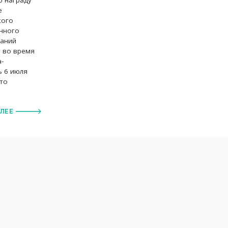
е
кого
анного
ваний
и во время
-
ь 6 июля
это
АЛЕЕ