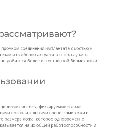
ё рассматривают?
 прочном соединении имплантата с костью и
езам и особенно актуально в тех случаях,
жно добиться более естественной биомеханики
льзовании
иционные протезы, фиксируемые в ложе.
ющими воспалительными процессами кожи в
его размера ложа, которое одновременно
сказывается на их общей работоспособности и