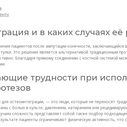
а
енту
грация и в каких случаях е
ения пациентов после ампутации конечности, заключающийся в
тулки. Это решение является альтернативой традиционным прот
ективно. Благодаря прямому соединению с костной системой мо
ии.
ающие трудности при испо
отезов
 для остеоинтеграции, — это люди, которые не переносят трад
заны с болью в культе, давлением, натиранием или рецидивиру
 случаях сложность представляет собой также подбор подходящ
езультате пациенты ограничивают физическую активность, что 