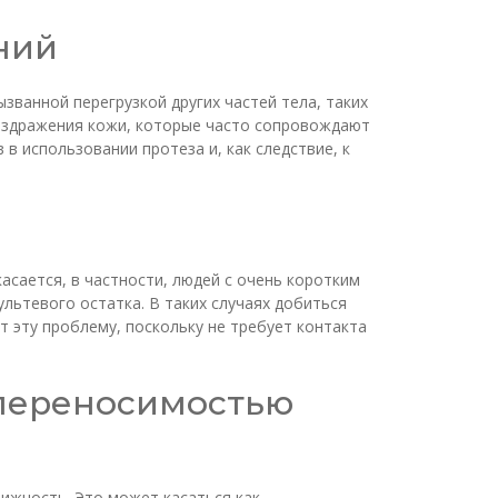
ний
званной перегрузкой других частей тела, таких
аздражения кожи, которые часто сопровождают
 использовании протеза и, как следствие, к
асается, в частности, людей с очень коротким
ьтевого остатка. В таких случаях добиться
 эту проблему, поскольку не требует контакта
 переносимостью
вижность. Это может касаться как