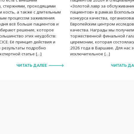
, стержнями, проходящими
«Золотой лавр за обслуживани
и кость, а также с длительным
пациентов» в рамках Всепольс
ным процессом заживления.
конкурса качества, организов
одня всё больше пациентов и
Европейским центром исследо
ыбирают решение, которое
качества. Награды мы получил
ольшинство этих неудобств:
торжественной финальной гала
CICE. Её принцип действия и
церемонии, которая состоялас
е результаты подробно
2026 года в Варшаве. Для нас 
кспертной статье […]
исключительное […]
ЧИТАТЬ ДАЛЕЕ
ЧИТАТЬ Д