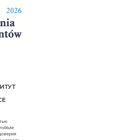
ИТУТ
СЕ
стью
stitute
 доверия
ю награду