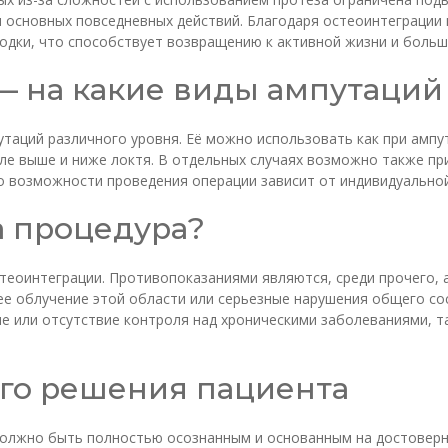
я основных повседневных действий. Благодаря остеоинтеграции
одки, что способствует возвращению к активной жизни и больш
 на какие виды ампутаций
утаций различного уровня. Её можно использовать как при амп
исле выше и ниже локтя. В отдельных случаях возможно также п
о возможности проведения операции зависит от индивидуальной
а процедура?
еоинтеграции. Противопоказаниями являются, среди прочего, а
е облучение этой области или серьезные нарушения общего со
ие или отсутствие контроля над хроническими заболеваниями, та
го решения пациента
олжно быть полностью осознанным и основанным на достоверны