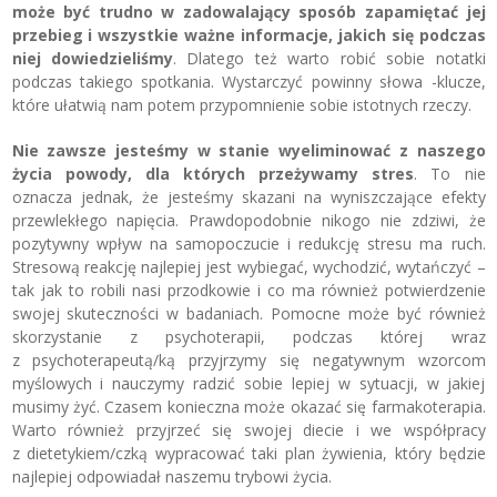
może być trudno w zadowalający sposób zapamiętać jej
przebieg i wszystkie ważne informacje, jakich się podczas
niej dowiedzieliśmy
. Dlatego też warto robić sobie notatki
podczas takiego spotkania. Wystarczyć powinny słowa -klucze,
które ułatwią nam potem przypomnienie sobie istotnych rzeczy.
Nie zawsze jesteśmy w stanie wyeliminować z naszego
życia powody, dla których przeżywamy stres
. To nie
oznacza jednak, że jesteśmy skazani na wyniszczające efekty
przewlekłego napięcia. Prawdopodobnie nikogo nie zdziwi, że
pozytywny wpływ na samopoczucie i redukcję stresu ma ruch.
Stresową reakcję najlepiej jest wybiegać, wychodzić, wytańczyć –
tak jak to robili nasi przodkowie i co ma również potwierdzenie
swojej skuteczności w badaniach. Pomocne może być również
skorzystanie z psychoterapii, podczas której wraz
z psychoterapeutą/ką przyjrzymy się negatywnym wzorcom
myślowych i nauczymy radzić sobie lepiej w sytuacji, w jakiej
musimy żyć. Czasem konieczna może okazać się farmakoterapia.
Warto również przyjrzeć się swojej diecie i we współpracy
z dietetykiem/czką wypracować taki plan żywienia, który będzie
najlepiej odpowiadał naszemu trybowi życia.