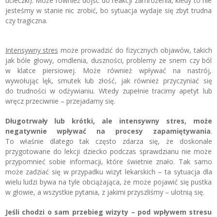
ucieczki). Może również dojść do reakcji zamrożenia, kiedy to nie
jesteśmy w stanie nic zrobić, bo sytuacja wydaje się zbyt trudna
czy tragiczna.
Intensywny stres
może prowadzić do fizycznych objawów, takich
jak bóle głowy, omdlenia, duszności, problemy ze snem czy ból
w klatce piersiowej. Może również wpływać na nastrój,
wywołując lęk, smutek lub złość, jak również przyczyniać się
do trudności w odżywianiu. Wtedy zupełnie tracimy apetyt lub
wręcz przeciwnie – przejadamy się.
Długotrwały lub krótki, ale intensywny stres, może
negatywnie wpływać na procesy zapamiętywania
.
To właśnie dlatego tak często zdarza się, że doskonale
przygotowane do lekcji dziecko podczas sprawdzianu nie może
przypomnieć sobie informacji, które świetnie znało. Tak samo
może zadziać się w przypadku wizyt lekarskich – ta sytuacja dla
wielu ludzi bywa na tyle obciążająca, że może pojawić się pustka
w głowie, a wszystkie pytania, z jakimi przyszliśmy – ulotnią się.
Jeśli chodzi o sam przebieg wizyty – pod wpływem stresu