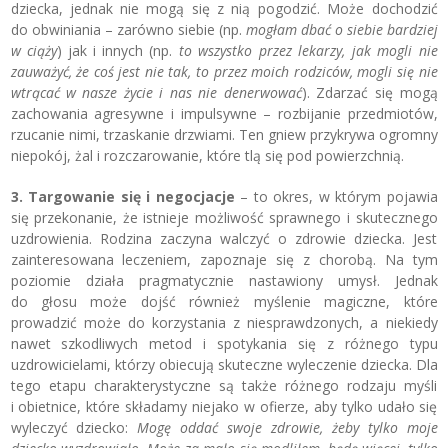
dziecka, jednak nie mogą się z nią pogodzić. Może dochodzić
do obwiniania – zarówno siebie (np.
mogłam dbać o siebie bardziej
w ciąży
) jak i innych (np.
to wszystko przez lekarzy, jak mogli nie
zauważyć, że coś jest nie tak, to przez moich rodziców, mogli się nie
wtrącać w nasze życie i nas nie denerwować
). Zdarzać się mogą
zachowania agresywne i impulsywne – rozbijanie przedmiotów,
rzucanie nimi, trzaskanie drzwiami. Ten gniew przykrywa ogromny
niepokój, żal i rozczarowanie, które tlą się pod powierzchnią.
3. Targowanie się i negocjacje
– to okres, w którym pojawia
się przekonanie, że istnieje możliwość sprawnego i skutecznego
uzdrowienia. Rodzina zaczyna walczyć o zdrowie dziecka. Jest
zainteresowana leczeniem, zapoznaje się z chorobą. Na tym
poziomie działa pragmatycznie nastawiony umysł. Jednak
do głosu może dojść również myślenie magiczne, które
prowadzić może do korzystania z niesprawdzonych, a niekiedy
nawet szkodliwych metod i spotykania się z różnego typu
uzdrowicielami, którzy obiecują skuteczne wyleczenie dziecka. Dla
tego etapu charakterystyczne są także różnego rodzaju myśli
i obietnice, które składamy niejako w ofierze, aby tylko udało się
wyleczyć dziecko:
Mogę oddać swoje zdrowie, żeby tylko moje