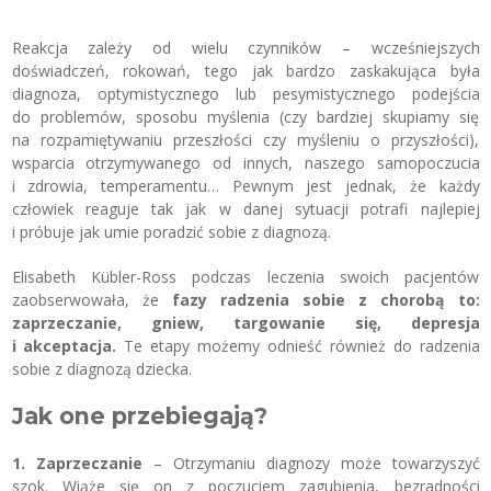
Reakcja zależy od wielu czynników – wcześniejszych
doświadczeń, rokowań, tego jak bardzo zaskakująca była
diagnoza, optymistycznego lub pesymistycznego podejścia
do problemów, sposobu myślenia (czy bardziej skupiamy się
na rozpamiętywaniu przeszłości czy myśleniu o przyszłości),
wsparcia otrzymywanego od innych, naszego samopoczucia
i zdrowia, temperamentu… Pewnym jest jednak, że każdy
człowiek reaguje tak jak w danej sytuacji potrafi najlepiej
i próbuje jak umie poradzić sobie z diagnozą.
Elisabeth Kübler-Ross podczas leczenia swoich pacjentów
zaobserwowała, że
fazy radzenia sobie z chorobą to:
zaprzeczanie, gniew, targowanie się, depresja
i akceptacja.
Te etapy możemy odnieść również do radzenia
sobie z diagnozą dziecka.
Jak one przebiegają?
1. Zaprzeczanie
– Otrzymaniu diagnozy może towarzyszyć
szok. Wiąże się on z poczuciem zagubienia, bezradności