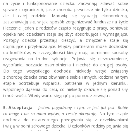
na życie i funkcjonowanie dziecka. Zaczynają zdawać sobie
sprawę z ograniczeń, jakie choroba przyniesie nie tylko dziecku,
ale i całej rodzinie. Martwią się sytuacją ekonomiczną,
zastanawiają się, w jaki sposób zorganizować fundusze na życie
i leczenie. Jeden z rodziców często rezygnuje z pracy, ponieważ
opieka nad dzieckiem
staje się zbyt absorbująca i wymagająca.
Postępy dziecka przestają cieszyć, a zmęczenie staje się
dojmujące i przytłaczające. Między partnerami może dochodzić
do konfliktów, w szczególności kiedy mają odmienne sposoby
reagowania na trudne sytuacje. Pojawia się niezrozumienie,
wycofanie, poczucie osamotnienia i niechęć do drugiej osoby.
Do tego wszystkiego dochodzi niekiedy wstyd związany
z chorobą dziecka oraz obwinianie siebie i innych. Rodzina na tym
etapie potrzebuje wsparcia, patrzenia w jednym kierunku,
wspólnego dążenia do celu, co niekiedy okazuje się ponad siły
i możliwości. Wtedy warto sięgnąć po pomoc z zewnątrz.
5. Akceptacja
–
Jestem pogodzony z tym, że jest jak jest. Robię
co mogę i na co mam wpływ, a resztę akceptuję.
Na tym etapie
dochodzi do ostatecznego pożegnania się z oczekiwaniami
i wizją w pełni zdrowego dziecka. U członków rodziny pojawia się