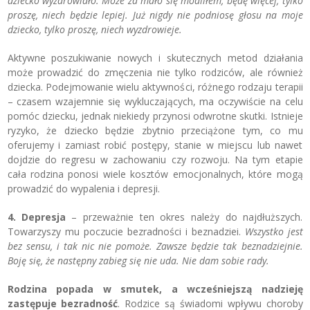
dziecko wyzdrowiało. Może za mało się modliłem, będę więcej, tylko
proszę, niech będzie lepiej. Już nigdy nie podniosę głosu na moje
dziecko, tylko proszę, niech wyzdrowieje.
Aktywne poszukiwanie nowych i skutecznych metod działania
może prowadzić do zmęczenia nie tylko rodziców, ale również
dziecka. Podejmowanie wielu aktywności, różnego rodzaju terapii
– czasem wzajemnie się wykluczających, ma oczywiście na celu
pomóc dziecku, jednak niekiedy przynosi odwrotne skutki. Istnieje
ryzyko, że dziecko będzie zbytnio przeciążone tym, co mu
oferujemy i zamiast robić postępy, stanie w miejscu lub nawet
dojdzie do regresu w zachowaniu czy rozwoju. Na tym etapie
cała rodzina ponosi wiele kosztów emocjonalnych, które mogą
prowadzić do wypalenia i depresji.
4. Depresja
– przeważnie ten okres należy do najdłuższych.
Towarzyszy mu poczucie bezradności i beznadziei.
Wszystko jest
bez sensu, i tak nic nie pomoże. Zawsze będzie tak beznadziejnie.
Boję się, że następny zabieg się nie uda. Nie dam sobie rady.
Rodzina popada w smutek, a wcześniejszą nadzieję
zastępuje bezradność
. Rodzice są świadomi wpływu choroby