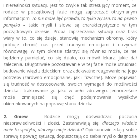
i nierealności sytuacji. Jest to zwykle tak stresujący moment, że
rodzice w początkowej fazie mogą zaprzeczać otrzymanym
informacjom.
To nie może być prawda, to tylko zły sen, to na pewno
pomyłka
– takie myśli i słowa są charakterystyczne w tym
początkowym okresie. Próba zaprzeczania sytuacji oraz brak
wiary w to, co się dzieje, stanowią mechanizm obronny, który
próbuje chronić nas przed trudnymi emocjami i utrzymać
równowagę. W tym okresie zdarzyć się również może, że nie
będziemy pamiętać, co się działo, co mówił lekarz, jakie dał
zalecenia. Długotrwałe pozostawanie w tej fazie może utrudniać
budowanie więzi z dzieckiem oraz adekwatne reagowanie na jego
potrzeby (zarówno emocjonalne, jak i fizyczne). Może pojawiać
się trudność w dostosowaniu swoich wymagań do możliwości
dziecka i traktowanie go jako w pełni zdrowego. Jednocześnie
może zmniejszać się chęć podejmowania wysiłków
ukierunkowanych na poprawę stanu dziecka.
2. Gniew
– Rodzice mogą doświadczać poczucia
niesprawiedliwości i złości. Zastanawiają się:
dlaczego właśnie
mnie to spotyka, dlaczego moje dziecko?
Opiekunowie zdają sobie
sprawę z powagi sytuacji, dopuszczają do siebie myśl o diagnozie