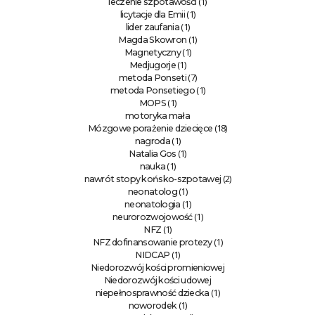
(1)
leczenie szpotawości
(1)
licytacje dla Emii
(1)
lider zaufania
(1)
Magda Skowron
(1)
Magnetyczny
(1)
Medjugorje
(7)
metoda Ponseti
(1)
metoda Ponsetiego
(1)
MOPS
motoryka mała
(18)
Mózgowe porażenie dziecięce
(1)
nagroda
(1)
Natalia Gos
(1)
nauka
(2)
nawrót stopy końsko-szpotawej
(1)
neonatolog
(1)
neonatologia
(1)
neurorozwojowość
(1)
NFZ
(1)
NFZ dofinansowanie protezy
(1)
NIDCAP
Niedorozwój kości promieniowej
Niedorozwój kości udowej
(1)
niepełnosprawność dziecka
(1)
noworodek