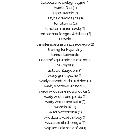
(1)
świadczenie pielęgnacyjne
(1)
święta Rita
(2)
szpotawość
(1)
szyna odwodząca
(2)
tenotomia
(1)
tenotomia niemowlę
(2)
tenotomia ścięgna Achillesa
terapia
(2)
transfer ścięgna piszczelowego
trening funkcjonalny
turnus kucharski
(1)
udar mózgu u młodej osoby
(1)
USG ciąża
(1)
ustawa Za życiem
(1)
wady genetyczne
(1)
wady narządu ruchu u dzieci
(1)
wady postawy u dzieci
(3)
wady wrodzone noworodka
(1)
wady wrodzone płodu
(3)
wady wrodzone stóp
(1)
wcześniak
(1)
wiara w chorobie
(1)
wrodzona wada stopy
(1)
wsparcie dla chorego
(1)
wsparcie dla rodziców