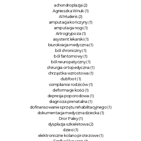
(2)
achondroplazja
(1)
Agnieszka Wnuk
(2)
Al Muderis
(1)
amputacja kończyny
(1)
amputacja nogi
(1)
Artrogrypoza
(1)
asystent lekarski
(1)
biurokracja medyczna
(1)
ból chroniczny
(1)
ból fantomowy
(1)
ból neuropatyczny
(1)
chirurgia ortopedyczna
(1)
chrząstka wzrostowa
(1)
clubfoot
(1)
compliance rodziców
(1)
deformacje kości
(1)
depresja poporodowa
(1)
diagnoza prenatalna
(1)
dofinansowanie sprzętu rehabilitacyjnego
(1)
dokumentacja medyczna dziecka
(1)
Dror Paley
(2)
dysplazja szkieletowa
(1)
dzieci
(1)
elektroniczne kolano protezowe