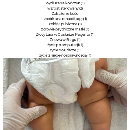
(1)
wydłużanie kończyn
(2)
wzrost sterowany
Zakażenie kości
(1)
zbiórka na rehabilitację
(1)
zbiórki publiczne
(1)
zdrowie psychiczne matki
(1)
Złoty Laur w Obsłudze Pacjenta
(1)
Znowu w Biegu
(1)
życie po amputacji
(1)
życie po udarze
(1)
życie z niepełnosprawnością