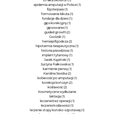
(1)
Emilka Skowron
(1)
epidemia amputacji w Polsce
(1)
fizjoterpaia
(1)
formowanie kikuta
(1)
fundacje dla dzieci
(1)
gips korekcyjny
(1)
gipsowanie
(2)
guided growth
(1)
Gwóźdź
(2)
hemiepifizjodeza
(1)
hipotermia terapeutyczna
(1)
historia prawdziwa
(1)
implant tytanowy
(1)
Jacek Kąpiński
(1)
Justyna Fiałkowska
(1)
karmienie piersią
(2)
Karolina Siwicka
(1)
kobiecość po amputacji
(2)
korekcja kończyn
(2)
koślawość
Kosmetyczne wydłużanie
(1)
laktacja
(1)
leczenie bez operacji
(1)
leczenie koślawości
(1)
leczenie stopy końsko-szpotawej