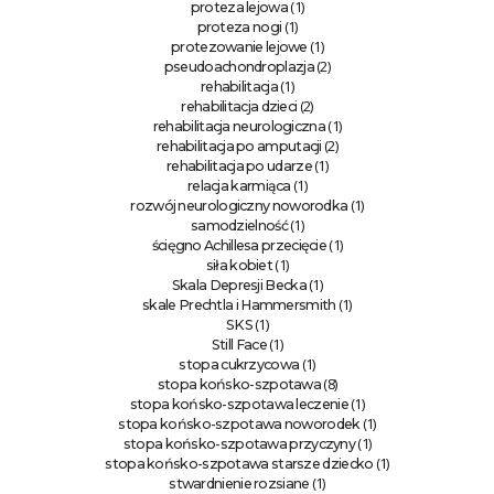
(1)
proteza lejowa
(1)
proteza nogi
(1)
protezowanie lejowe
(2)
pseudoachondroplazja
(1)
rehabilitacja
(2)
rehabilitacja dzieci
(1)
rehabilitacja neurologiczna
(2)
rehabilitacja po amputacji
(1)
rehabilitacja po udarze
(1)
relacja karmiąca
(1)
rozwój neurologiczny noworodka
(1)
samodzielność
(1)
ścięgno Achillesa przecięcie
(1)
siła kobiet
(1)
Skala Depresji Becka
(1)
skale Prechtla i Hammersmith
(1)
SKS
(1)
Still Face
(1)
stopa cukrzycowa
(8)
stopa końsko-szpotawa
(1)
stopa końsko-szpotawa leczenie
(1)
stopa końsko-szpotawa noworodek
(1)
stopa końsko-szpotawa przyczyny
(1)
stopa końsko-szpotawa starsze dziecko
(1)
stwardnienie rozsiane