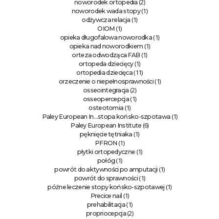
(2)
noworodek ortopedia
(1)
noworodek wada stopy
(1)
odżywcza relacja
(1)
OIOM
(1)
opieka długofalowa noworodka
(1)
opieka nad noworodkiem
(1)
orteza odwodząca FAB
(1)
ortopeda dziecięcy
(11)
ortopedia dziecięca
(1)
orzeczenie o niepełnosprawności
(2)
osseointegracja
(1)
osseopercepcja
(1)
osteotomia
(1)
Paley European In…stopa końsko-szpotawa
(6)
Paley European Institute
(1)
pęknięcie tętniaka
(1)
PFRON
(1)
płytki ortopedyczne
(1)
połóg
(1)
powrót do aktywności po amputacji
(1)
powrót do sprawności
(1)
późne leczenie stopy końsko-szpotawej
(1)
Precice nail
(1)
prehabilitacja
(2)
propriocepcja