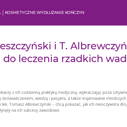
A
KOSMETYCZNE WYDŁUŻANIE KOŃCZYN
eszczyński i T. Albrewczy
 do leczenia rzadkich wad 
 lekarzy z ich codzienną praktyką medyczną, wykraczając poza sztyw
się doświadczeniem, wiedzą i pasjami, a także inspirowanie młodszy
 i lek. Tomasz Albrewczyński – chcą pokazać, jak ich nieoczywista d
płynęły na ich sukcesy zawodowe.