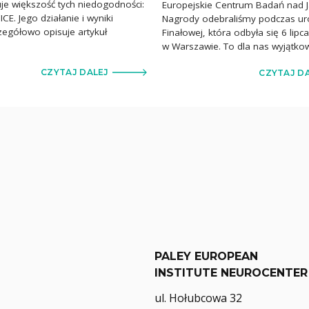
uje większość tych niedogodności:
Europejskie Centrum Badań nad J
CE. Jego działanie i wyniki
Nagrody odebraliśmy podczas uro
czegółowo opisuje artykuł
Finałowej, która odbyła się 6 lip
]
w Warszawie. To dla nas wyjątko
CZYTAJ DALEJ
CZYTAJ D
PALEY EUROPEAN
INSTITUTE NEUROCENTER
ul. Hołubcowa 32