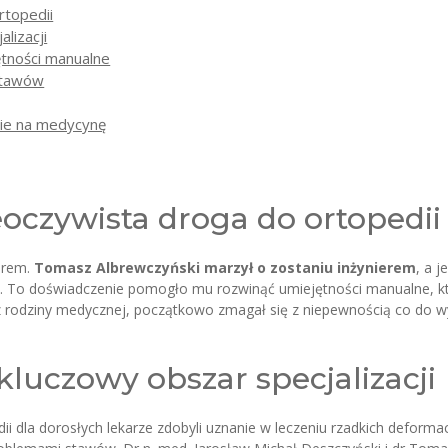
rtopedii
lizacji
ętności manualne
 stawów
ie na medycynę
eoczywista droga do ortopedii
orem.
Tomasz Albrewczyński
marzył o zostaniu inżynierem
, a 
e. To doświadczenie pomogło mu rozwinąć umiejętności manualne, któr
z rodziny medycznej, początkowo zmagał się z niepewnością co do w
kluczowy obszar specjalizacji
dii dla dorosłych lekarze zdobyli uznanie w leczeniu rzadkich deform