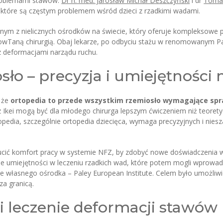
problemami stawów.
Dr n. med. Jarosław Michał Deszczyński
i dr
Tomas
które są częstym problemem wśród dzieci z rzadkimi wadami.
jednym z nielicznych ośrodków na świecie, który oferuje kompleksowe
Taną chirurgią. Obaj lekarze, po odbyciu stażu w renomowanym Paley
 z deformacjami narządu ruchu.
sło – precyzja i umiejętnośc
 że
ortopedia to przede wszystkim rzemiosło wymagające spr
Ikei mogą być dla młodego chirurga lepszym ćwiczeniem niż teorety
topedia, szczególnie ortopedia dziecięca, wymaga precyzyjnych i nie
rzucić komfort pracy w systemie NFZ, by zdobyć nowe doświadczenia 
ne umiejętności w leczeniu rzadkich wad, które potem mogli wprowad
nie własnego ośrodka – Paley European Institute. Celem było umożl
a granicą.
i leczenie deformacji stawów