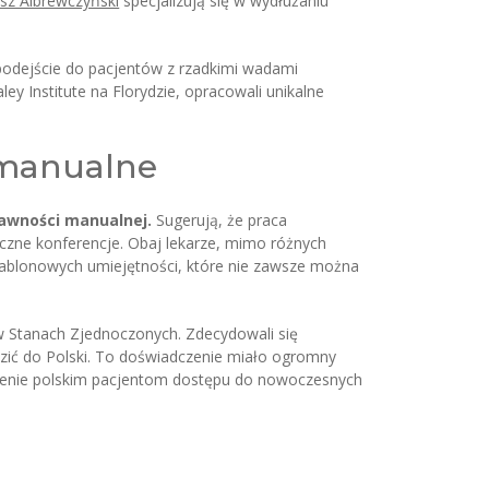
z Albrewczyński
specjalizują się w wydłużaniu
 podejście do pacjentów z rzadkimi wadami
 Institute na Florydzie, opracowali unikalne
i manualne
awności manualnej.
Sugerują, że praca
czne konferencje. Obaj lekarze, mimo różnych
szablonowych umiejętności, które nie zawsze można
w Stanach Zjednoczonych. Zdecydowali się
zić do Polski. To doświadczenie miało ogromny
iwienie polskim pacjentom dostępu do nowoczesnych