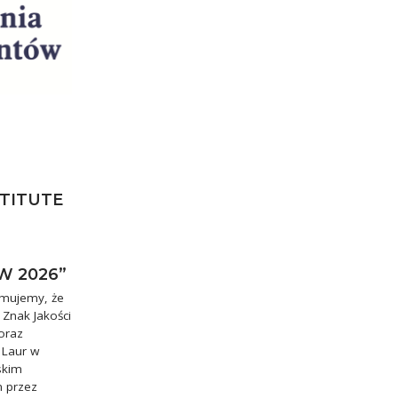
STITUTE
W 2026”
rmujemy, że
 Znak Jakości
oraz
 Laur w
skim
m przez