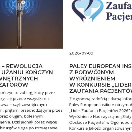
2026-07-09
E – REWOLUCJA
PALEY EUROPEAN IN
UŻANIU KOŃCZYN
Z PODWÓJNYM
WNĘTRZNYCH
WYRÓŻNIENIEM
IZATORÓW
W KONKURSIE „LIDER
ZAUFANIA PACJENTÓ
ończyn to zabieg, który przez
zył się przede wszystkim z
Z ogromną radością i dumą info
rowa – czyli zewnętrznym
Paley European Institute otrzymał
em, prętami przechodzącymi przez
„Lider Zaufania Pacjentów 2026” 
 oraz długim, bolesnym
Wyróżnienie Nadzwyczajne „Złoty
enia. Dziś jednak coraz więcej
Obsłudze Pacjenta” w Ogólnopol
chirurgów sięga po rozwiązanie,
Konkursie Jakości organizowany