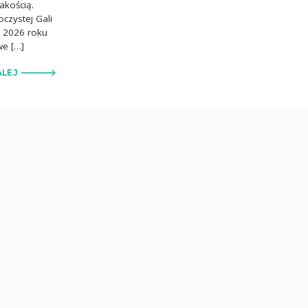
akością.
czystej Gali
ca 2026 roku
we […]
ALEJ