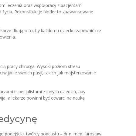
om leczenia oraz współpracy z pacjentami
ci życia. Rekonstrukcje bioder to zaawansowane
ekarze dbają o to, by każdemu dziecku zapewnić nie
owienia.
cią pracy chirurga. Wysoki poziom stresu
zwijanie swoich pasji, takich jak majsterkowanie
zami i specjalistami z innych dziedzin, aby
ija, a lekarze powinni być otwarci na naukę
medycynę
o podejścia, twórcy podcastu – dr n. med. Jarosław