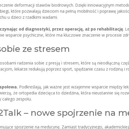
 leczenie deformacji stawów biodrowych. Dzięki innowacyjnym metod
biegi, które pozwalają dzieciom na pełną mobilność i poprawę jakoś
chu u dzieci z rzadkimi wadami.
ynając od diagnostyki, przez operację, aż po rehabilitację
. L
nie wsparcie psychiczne, które ma kluczowe znaczenie w procesie zdr
sobie ze stresem
sobami radzenia sobie z presją i stresem, które są nieodłączną częś
cjom, lekarze redukują poprzez sport, spędzanie czasu z rodziną i ro
espołowa.
Podkreślają, jak ważne jest wzajemne wsparcie między lekar
erzą, że ortopedia dziecięca to dziedzina, która nieustannie się rozw
y całego zespołu.
Talk – nowe spojrzenie na 
cynujące spojrzenie na medycynę. Zamiast tradycyjnego, akademickieg