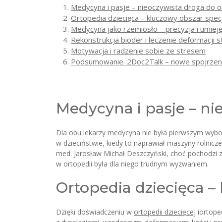
Medycyna i pasje – nieoczywista droga do o
Ortopedia dziecięca – kluczowy obszar specja
Medycyna jako rzemiosło – precyzja i umiej
Rekonstrukcja bioder i leczenie deformacji
Motywacja i radzenie sobie ze stresem
Podsumowanie. 2Doc2Talk – nowe spojrzen
Medycyna i pasje – ni
Dla obu lekarzy medycyna nie była pierwszym wyb
w dzieciństwie, kiedy to naprawiał maszyny rolnicz
med. Jarosław Michał Deszczyński, choć pochodzi 
w ortopedii była dla niego trudnym wyzwaniem.
Ortopedia dziecięca – 
Dzięki doświadczeniu w
ortopedii dziecięcej
iortope