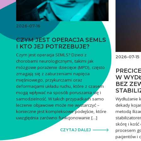
2026-07-16
CZYM JEST OPERACJA SEMLS
I KTO JEJ POTRZEBUJE?
Czym jest operacja SEMLS? Dzieci z
2026-07-15
chorobami neurologicznymi, takimi jak
mózgowe porażenie dziecięce (MPD), często
PRECIC
zmagają się z zaburzeniami napięcia
W WYDŁ
mięśniowego, przykurczami oraz
BEZ ZE
deformacjami układu ruchu, które z czasem
STABIL
mogą wpływać na sposób poruszania się i
Wydłużanie k
samodzielność. W takich przypadkach samo
dekady kojar
leczenie objawowe może nie wystarczyć –
metodą Iliza
konieczne jest kompleksowe podejście, które
stabilizator
uwzględnia zarówno funkcjonowanie […]
skórę i kość
procesem goj
CZYTAJ DALEJ
pacjentów i 