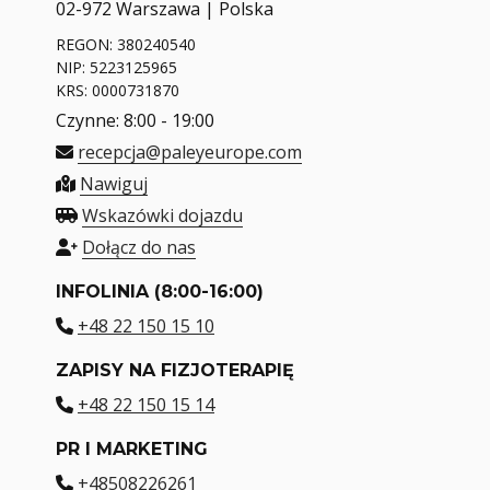
02-972 Warszawa | Polska
REGON: 380240540
NIP: 5223125965
KRS: 0000731870
Czynne: 8:00 - 19:00
recepcja@paleyeurope.com
Nawiguj
Wskazówki dojazdu
Dołącz do nas
INFOLINIA (8:00-16:00)
+48 22 150 15 10
ZAPISY NA FIZJOTERAPIĘ
+48 22 150 15 14
PR I MARKETING
+48508226261