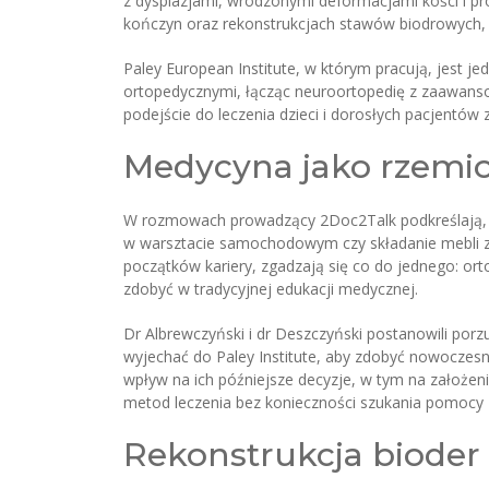
z dysplazjami, wrodzonymi deformacjami kości i 
kończyn oraz rekonstrukcjach stawów biodrowych, 
Paley European Institute, w którym pracują, jest 
ortopedycznymi, łącząc neuroortopedię z zaawansow
podejście do leczenia dzieci i dorosłych pacjentów
Medycyna jako rzemio
W rozmowach prowadzący 2Doc2Talk podkreślają,
w warsztacie samochodowym czy składanie mebli z 
początków kariery, zgadzają się co do jednego: or
zdobyć w tradycyjnej edukacji medycznej.
Dr Albrewczyński i dr Deszczyński postanowili po
wyjechać do Paley Institute, aby zdobyć nowoczes
wpływ na ich późniejsze decyzje, w tym na założe
metod leczenia bez konieczności szukania pomocy z
Rekonstrukcja bioder 