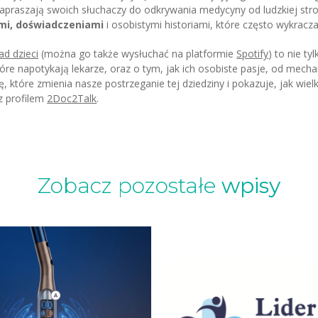
zapraszają swoich słuchaczy do odkrywania medycyny od ludzkiej stro
ami, doświadczeniami
i osobistymi historiami, które często wykrac
ad dzieci
(można go także wysłuchać na platformie
Spotify
) to nie ty
re napotykają lekarze, oraz o tym, jak ich osobiste pasje, od mecha
tóre zmienia nasze postrzeganie tej dziedziny i pokazuje, jak wielk
z profilem
2Doc2Talk
.
Zobacz pozostałe
wpisy