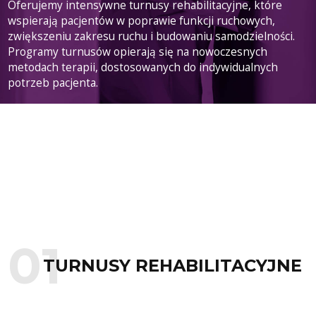
Oferujemy intensywne turnusy rehabilitacyjne, które
wspierają pacjentów w poprawie funkcji ruchowych,
zwiększeniu zakresu ruchu i budowaniu samodzielności.
Programy turnusów opierają się na nowoczesnych
metodach terapii, dostosowanych do indywidualnych
potrzeb pacjenta.
CZYTAJ WIĘCEJ
TURNUSY REHABILITACYJNE