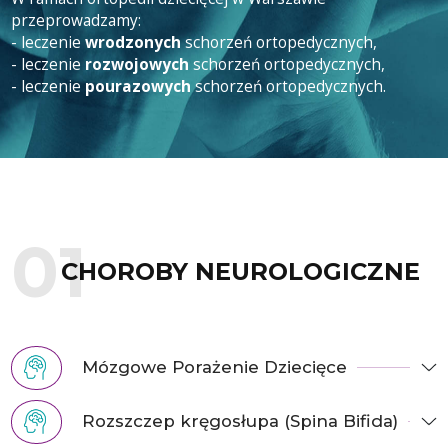
przeprowadzamy:
- leczenie
wrodzonych
schorzeń ortopedycznych,
- leczenie
rozwojowych
schorzeń ortopedycznych,
- leczenie
pourazowych
schorzeń ortopedycznych.
CHOROBY NEUROLOGICZNE
Mózgowe Porażenie Dziecięce
Rozszczep kręgosłupa (Spina Bifida)