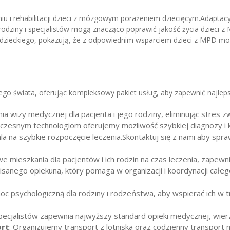
iu i rehabilitacji dzieci z mózgowym porażeniem dziecięcym.Adaptac
odziny i specjalistów mogą znacząco poprawić jakość życia dzieci z 
adzieckiego, pokazują, że z odpowiednim wsparciem dzieci z MPD mog
łego świata, oferując kompleksowy pakiet usług, aby zapewnić najlep
ia wizy medycznej dla pacjenta i jego rodziny, eliminując stres z
oczesnym technologiom oferujemy możliwość szybkiej diagnozy i k
a na szybkie rozpoczęcie leczenia.Skontaktuj się z nami aby spr
 mieszkania dla pacjentów i ich rodzin na czas leczenia, zapewni
isanego opiekuna, który pomaga w organizacji i koordynacji całeg
oc psychologiczną dla rodziny i rodzeństwa, aby wspierać ich w
pecjalistów zapewnia najwyższy standard opieki medycznej, wierz
ort
: Organizujemy transport z lotniska oraz codzienny transport 