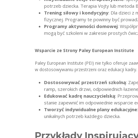
potrzeb dziecka. Terapia Vojty lub metoda B
Trening siłowy i kondycyjny
: Dla dzieci 
fizycznej. Programy te powinny być prowad
Programy aktywności domowej
: Współp
mogą być szkoleni w zakresie prostych ćwi
Wsparcie ze Strony Paley European Institute
Paley European Institute (PEI) nie tylko oferuje za
w dostosowywaniu przestrzeni oraz edukacji kadry. S
Dostosowywać przestrzeń szkolną
: Zap
ramp, szerokich drzwi, odpowiednich łaziene
Edukować kadrę nauczycielską
: Przeprow
stanie zapewnić im odpowiednie wsparcie ed
Tworzyć indywidualne plany edukacyjne
unikalnych potrzeb każdego dziecka.
Przykłady Inspirują