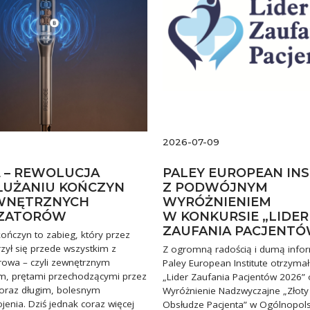
2026-07-09
E – REWOLUCJA
PALEY EUROPEAN IN
UŻANIU KOŃCZYN
Z PODWÓJNYM
WNĘTRZNYCH
WYRÓŻNIENIEM
IZATORÓW
W KONKURSIE „LIDER
ZAUFANIA PACJENTÓ
ończyn to zabieg, który przez
zył się przede wszystkim z
Z ogromną radością i dumą info
rowa – czyli zewnętrznym
Paley European Institute otrzymał
em, prętami przechodzącymi przez
„Lider Zaufania Pacjentów 2026” 
 oraz długim, bolesnym
Wyróżnienie Nadzwyczajne „Złoty
enia. Dziś jednak coraz więcej
Obsłudze Pacjenta” w Ogólnopol