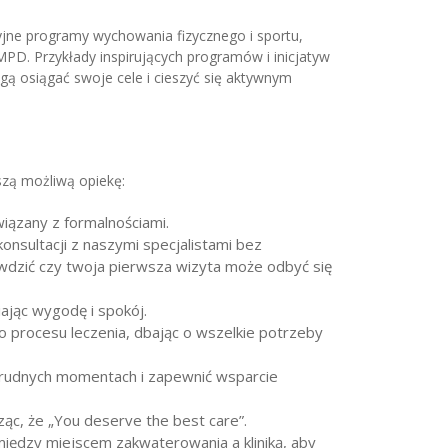
yjne programy wychowania fizycznego i sportu,
MPD. Przykłady inspirujących programów i inicjatyw
ą osiągać swoje cele i cieszyć się aktywnym
szą możliwą opiekę:
wiązany z formalnościami.
onsultacji z naszymi specjalistami bez
awdzić czy twoja pierwsza wizyta może odbyć się
ając wygodę i spokój.
o procesu leczenia, dbając o wszelkie potrzeby
 trudnych momentach i zapewnić wsparcie
ąc, że „You deserve the best care”.
między miejscem zakwaterowania a kliniką, aby