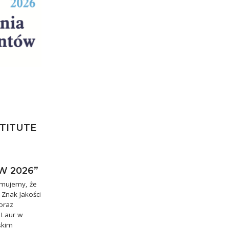
STITUTE
W 2026”
rmujemy, że
 Znak Jakości
oraz
 Laur w
skim