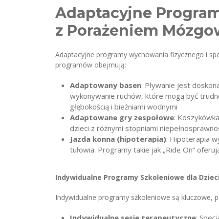
Adaptacyjne Program
z Porażeniem Mózg
Adaptacyjne programy wychowania fizycznego i spor
programów obejmują:
Adaptowany basen
: Pływanie jest doskon
wykonywanie ruchów, które mogą być trudne
głębokością i bieżniami wodnymi
Adaptowane gry zespołowe
: Koszykówka
dzieci z różnymi stopniami niepełnosprawnoś
Jazda konna (hipoterapia)
: Hipoterapia w
tułowia. Programy takie jak „Ride On” ofer
Indywidualne Programy Szkoleniowe dla Dzie
Indywidualne programy szkoleniowe są kluczowe, 
Indywidualne sesje terapeutyczne
: Spec