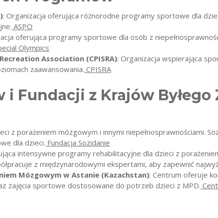
)
: Organizacja oferująca różnorodne programy sportowe dla dzie
jne.
ASPO
acja oferująca programy sportowe dla osób z niepełnosprawnościa
ecial Olympics
 Recreation Association (CPISRA)
: Organizacja wspierająca sp
oziomach zaawansowania.
CPISRA
 i Fundacji z Krajów Byłego
zieci z porażeniem mózgowym i innymi niepełnosprawnościami. Sozi
we dla dzieci.
Fundacja Sozidanie
rująca intensywne programy rehabilitacyjne dla dzieci z poraże
spółpracuje z międzynarodowymi ekspertami, aby zapewnić najwyżs
ażeniem Mózgowym w Astanie (Kazachstan)
: Centrum oferuje k
 oraz zajęcia sportowe dostosowane do potrzeb dzieci z MPD.
Centr