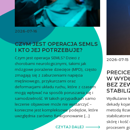
2026-07-16
CZYM JEST OPERACJA SEMLS
I KTO JEJ POTRZEBUJE?
Czym jest operacja SEMLS? Dzieci z
2026-07-15
chorobami neurologicznymi, takimi jak
mózgowe porażenie dziecięce (MPD), często
PRECIC
zmagają się z zaburzeniami napięcia
W WYDŁ
mięśniowego, przykurczami oraz
BEZ ZE
deformacjami układu ruchu, które z czasem
STABIL
mogą wpływać na sposób poruszania się i
Wydłużanie k
samodzielność. W takich przypadkach samo
dekady kojar
leczenie objawowe może nie wystarczyć –
metodą Iliza
konieczne jest kompleksowe podejście, które
stabilizator
uwzględnia zarówno funkcjonowanie […]
skórę i kość
procesem goj
CZYTAJ DALEJ