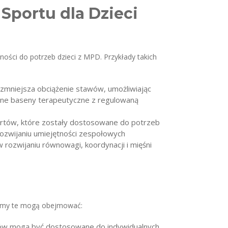
portu dla Dzieci
ości do potrzeb dzieci z MPD. Przykłady takich
 zmniejsza obciążenie stawów, umożliwiając
czne baseny terapeutyczne z regulowaną
portów, które zostały dostosowane do potrzeb
rozwijaniu umiejętności zespołowych
 rozwijaniu równowagi, koordynacji i mięśni
gramy te mogą obejmować:
utów mogą być dostosowane do indywidualnych