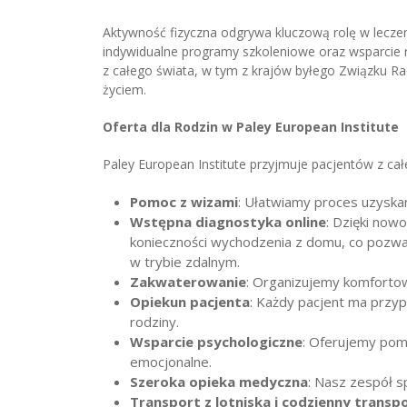
Aktywność fizyczna odgrywa kluczową rolę w leczen
indywidualne programy szkoleniowe oraz wsparcie r
z całego świata, w tym z krajów byłego Związku R
życiem.
Oferta dla Rodzin w Paley European Institute
Paley European Institute przyjmuje pacjentów z ca
Pomoc z wizami
: Ułatwiamy proces uzyskan
Wstępna diagnostyka online
: Dzięki now
konieczności wychodzenia z domu, co pozwal
w trybie zdalnym.
Zakwaterowanie
: Organizujemy komfortowe
Opiekun pacjenta
: Każdy pacjent ma przyp
rodziny.
Wsparcie psychologiczne
: Oferujemy pom
emocjonalne.
Szeroka opieka medyczna
: Nasz zespół s
Transport z lotniska i codzienny transp