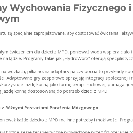
y Wychowania Fizycznego i S
owym
tu są specjalnie zaprojektowane, aby dostosować ćwiczenia i aktywn
ałym ćwiczeniem dla dzieci z MPD, ponieważ woda wspiera ciało i
 na lądzie. Programy takie jak „HydroWorx” oferują specjalisty
 na wózkach, piłka nożna adaptacyjna czy boccia to przykłady s
ci. Adaptowane gry zespołowe sprzyjają integracji społecznej i 
ykorzystuje jazdę konną jako formę terapii ruchowej, pomagając w
ują jazdę konną dostosowaną do potrzeb dzieci z MPD
ci z Różnymi Postaciami Porażenia Mózgowego
ponieważ każde dziecko z MPD ma inne potrzeby i możliwości. Pro
jalistyczne sesje terapeutyczne prowadzone przez fizjoterape