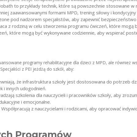
obath to przykłady technik, które są powszechnie stosowane w re
z mniej zaawansowanymi formami MPD, trening siłowy i kondycyj
zone pod nadzorem specjalistów, aby zapewnić bezpieczeństwo 
raca z rodziną w celu stworzenia programu ćwiczeń, które mogą
czeń, które mogą być wykonywane codziennie, aby wspierać post
awansowane programy rehabilitacyjne dla dzieci z MPD, ale również ws
pecjaliści z PEI jeżdżą do szkół, aby:
ewniają, że infrastruktura szkoły jest dostosowana do potrzeb dz
k i innych udogodnień.
adzają szkolenia dla nauczycieli i pracowników szkoły, aby zrozum
ukacyjne i emocjonalne.
: Współpracują z nauczycielami i rodzicami, aby opracować indyw
cych Programów