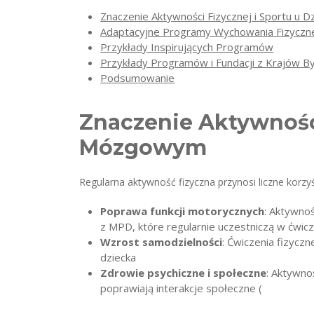
Znaczenie Aktywności Fizycznej i Sportu u
Adaptacyjne Programy Wychowania Fizyczne
Przykłady Inspirujących Programów
Przykłady Programów i Fundacji z Krajów B
Podsumowanie
Znaczenie Aktywności
Mózgowym
Regularna aktywność fizyczna przynosi liczne korzyś
Poprawa funkcji motorycznych
: Aktywnoś
z MPD, które regularnie uczestniczą w ćwic
Wzrost samodzielności
: Ćwiczenia fizycz
dziecka
Zdrowie psychiczne i społeczne
: Aktywno
poprawiają interakcje społeczne (