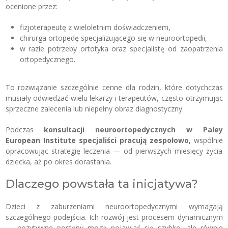
ocenione przez:
fizjoterapeutę z wieloletnim doświadczeniem,
chirurga ortopedę specjalizującego się w neuroortopedii,
w razie potrzeby ortotyka oraz specjalistę od zaopatrzenia
ortopedycznego.
To rozwiązanie szczególnie cenne dla rodzin, które dotychczas
musiały odwiedzać wielu lekarzy i terapeutów, często otrzymując
sprzeczne zalecenia lub niepełny obraz diagnostyczny.
Podczas
konsultacji neuroortopedycznych w Paley
European Institute specjaliści
pracują zespołowo,
wspólnie
opracowując strategię leczenia — od pierwszych miesięcy życia
dziecka, aż po okres dorastania.
Dlaczego powstała ta inicjatywa?
Dzieci z zaburzeniami neuroortopedycznymi wymagają
szczególnego podejścia. Ich rozwój jest procesem dynamicznym
— pozytywne postępy mogą pojawiać się szybko, ale równie