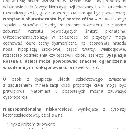
objawia się niskim wzrostem w dzieciństwie i dysproporcjami
w budowie ciała (z wyjątkiem dysplazji związanych z zaburzeniem
mineralizacji kości, gdzie proporcje ciała mogą być prawidłowe).
Natężenie objawów może być bardzo różne
– od wczesnego
zapalenia stawów u osoby ze średnim wzrostem do ciężkich
zaburzeń wzrostu powodujących śmierć prenatalną.
Osteochondrodysplazję w zależności od przyczyny mogą
cechować różne cechy dysmorficzne, np. zapadniętą nasadę
nosa, hipoplazję środkowej części twarzy, wielkogłowie,
rozszczep podniebienia czy tęczówki koloru szarego.
Dysplazja
kostna u dzieci może powodować znaczne ograniczenia
w codziennym funkcjonowaniu
, a nawet śmierć.
U osób z
dysplazją układu szkieletowego
związaną
z zaburzeniem mineralizacji kości proporcje ciała mogą być
prawidłowe. Natomiast u pozostałych można zauważyć
dysproporcje.
Nieproporcjonalną niskorosłość
, wynikającą z dysplazji
kostnoszkieletowej, dzieli się na:
typ z krótkim tułowiem;