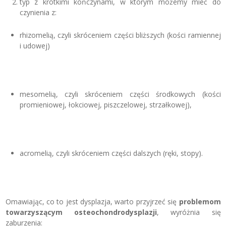
typ z krótkimi kończynami, w którym możemy mieć do
czynienia z:
rhizomelią, czyli skróceniem części bliższych (kości ramiennej
i udowej)
mesomelią, czyli skróceniem części środkowych (kości
promieniowej, łokciowej, piszczelowej, strzałkowej),
acromelią, czyli skróceniem części dalszych (ręki, stopy).
Omawiając, co to jest dysplazja, warto przyjrzeć się
problemom
towarzyszącym osteochondrodysplazji
, wyróżnia się
zaburzenia: