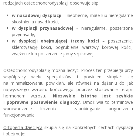
rodzajach osteochondrodysplazji obserwuje się:
w nasadowej dysplazji
– nieobecne, małe lub nieregularne
skostnienia nasad kości,
w dysplazji przynasadowej
– nieregularne, poszerzone
przynasady,
w dysplazji obejmującej trzony kości
– poszerzenie,
sklerotyzację kości, pogrubienie warstwy korowej kości,
zwężenie lub poszerzenie jamy szpikowej.
Osteochondrodysplazję można leczyć. Proces ten przebiega przy
współpracy wielu specjalistów i powinien skupiać się
na minimalizowaniu powikłań, ale również na dążeniu do jak
najwyższego wzrostu końcowego poprzez stosowanie terapii
hormonem wzrostu.
Niezwykle istotne jest szybkie
i poprawne postawienie diagnozy
. Umożliwia to terminowe
wprowadzenie leczenia i zapobieganie pogorszeniu
funkcjonowania.
Ortopedia dziecięca
skupia się na konkretnych cechach dysplazji
i obejmuje: