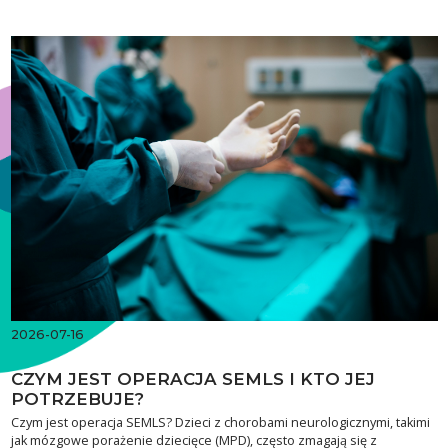
2026-07-16
CZYM JEST OPERACJA SEMLS I KTO JEJ
POTRZEBUJE?
Czym jest operacja SEMLS? Dzieci z chorobami neurologicznymi, takimi
jak mózgowe porażenie dziecięce (MPD), często zmagają się z