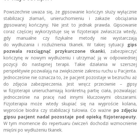
Powszechnie uważa się, że gipsowanie kończyn służy wyłącznie
stabilizacji złamań, unieruchomieniu i zakazie obciążania
gipsowanej kończyny. Nie jest to jednak prawda. Gipsowanie
coraz częściej wykorzystuje się w fizjoterapii zwłaszcza wtedy,
gdy manualne czy fizykalne metody nie wystarczają
do wydłużania i rozluźnienia tkanek. W takiej sytuacji
gips
pozwala rozciągnąć przykurczone tkanki
, zabezpieczyć
kończynę w nowym wydłużeniu i utrzymać ją w odpowiedniej
pozycji do następnej terapii. Takie działania w szerszej
perspektywie pozwalają na zwiększenie zakresu ruchu u Pacjenta.
Jednocześnie nie oznacza to, że pacjent pozostaje w bezruchu aż
do zdjęcia zabezpieczenia. Jest wręcz przeciwnie – gipsy
w fizjoterapii unieruchamiają konkretną partię ciała, pozwalając
jednocześnie na pracę nad innymi kluczowymi obszarami.
Fizjoterapia może wtedy skupiać się na wyproście kolana,
wyproście biodra czy stabilizacji tułowia. Co ważne
po zdjęciu
gipsu pacjent nadal pozostaje pod opieką fizjoterapeuty
.
W tym momencie do repertuaru ćwiczeń dochodzi wzmocnienie
mięśni po wydłużeniu tkanek.