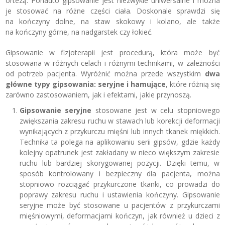
ortezą. Ponadto gipsowanie jest niezwykle uniwersalne i można
je stosować na różne części ciała. Doskonale sprawdzi się
na kończyny dolne, na staw skokowy i kolano, ale także
na kończyny górne, na nadgarstek czy łokieć.
Gipsowanie w fizjoterapii jest procedurą, która może być
stosowana w różnych celach i różnymi technikami, w zależności
od potrzeb pacjenta. Wyróżnić można przede wszystkim
dwa
główne typy gipsowania: seryjne i hamujące
, które różnią się
zarówno zastosowaniem, jak i efektami, jakie przynoszą.
Gipsowanie seryjne
stosowane jest w celu stopniowego
zwiększania zakresu ruchu w stawach lub korekcji deformacji
wynikających z przykurczu mięśni lub innych tkanek miękkich.
Technika ta polega na aplikowaniu serii gipsów, gdzie każdy
kolejny opatrunek jest zakładany w nieco większym zakresie
ruchu lub bardziej skorygowanej pozycji. Dzięki temu, w
sposób kontrolowany i bezpieczny dla pacjenta, można
stopniowo rozciągać przykurczone tkanki, co prowadzi do
poprawy zakresu ruchu i ustawienia kończyny. Gipsowanie
seryjne może być stosowane u pacjentów z przykurczami
mięśniowymi, deformacjami kończyn, jak również u dzieci z