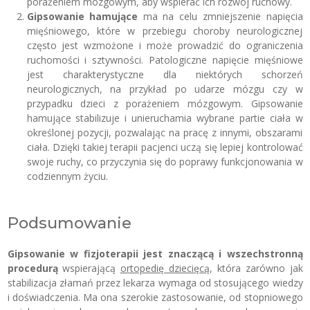
porażeniem mózgowym, aby wspierać ich rozwój ruchowy.
Gipsowanie hamujące
ma na celu zmniejszenie napięcia
mięśniowego, które w przebiegu choroby neurologicznej
często jest wzmożone i może prowadzić do ograniczenia
ruchomości i sztywności. Patologiczne napięcie mięśniowe
jest charakterystyczne dla niektórych schorzeń
neurologicznych, na przykład po udarze mózgu czy w
przypadku dzieci z porażeniem mózgowym. Gipsowanie
hamujące stabilizuje i unieruchamia wybrane partie ciała w
określonej pozycji, pozwalając na pracę z innymi, obszarami
ciała. Dzięki takiej terapii pacjenci uczą się lepiej kontrolować
swoje ruchy, co przyczynia się do poprawy funkcjonowania w
codziennym życiu.
Podsumowanie
Gipsowanie w fizjoterapii jest znaczącą i wszechstronną
procedurą
wspierającą
ortopedię dziecięcą
, która zarówno jak
stabilizacja złamań przez lekarza wymaga od stosującego wiedzy
i doświadczenia. Ma ona szerokie zastosowanie, od stopniowego