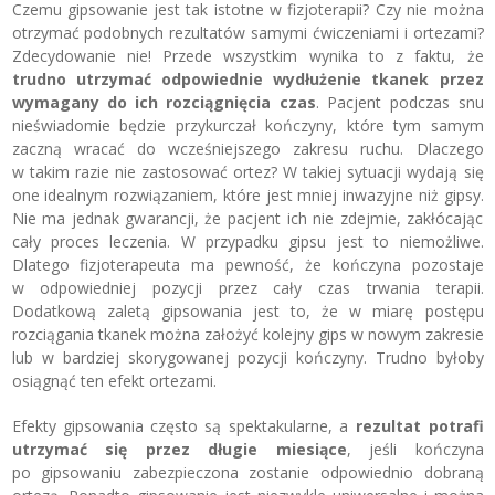
Czemu gipsowanie jest tak istotne w fizjoterapii? Czy nie można
otrzymać podobnych rezultatów samymi ćwiczeniami i ortezami?
Zdecydowanie nie! Przede wszystkim wynika to z faktu, że
trudno utrzymać odpowiednie wydłużenie tkanek przez
wymagany do ich rozciągnięcia czas
. Pacjent podczas snu
nieświadomie będzie przykurczał kończyny, które tym samym
zaczną wracać do wcześniejszego zakresu ruchu. Dlaczego
w takim razie nie zastosować ortez? W takiej sytuacji wydają się
one idealnym rozwiązaniem, które jest mniej inwazyjne niż gipsy.
Nie ma jednak gwarancji, że pacjent ich nie zdejmie, zakłócając
cały proces leczenia. W przypadku gipsu jest to niemożliwe.
Dlatego fizjoterapeuta ma pewność, że kończyna pozostaje
w odpowiedniej pozycji przez cały czas trwania terapii.
Dodatkową zaletą gipsowania jest to, że w miarę postępu
rozciągania tkanek można założyć kolejny gips w nowym zakresie
lub w bardziej skorygowanej pozycji kończyny. Trudno byłoby
osiągnąć ten efekt ortezami.
Efekty gipsowania często są spektakularne, a
rezultat potrafi
utrzymać się przez długie miesiące
, jeśli kończyna
po gipsowaniu zabezpieczona zostanie odpowiednio dobraną