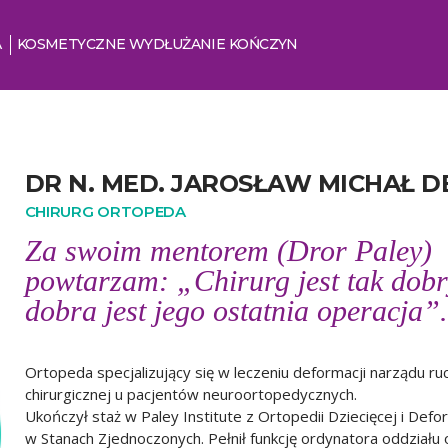
A
KOSMETYCZNE WYDŁUŻANIE KOŃCZYN
DR N. MED. JAROSŁAW MICHAŁ D
CHIRURG ORTOPEDA
Za swoim mentorem (Dror Paley)
powtarzam: „Chirurg jest tak dobr
dobra jest jego ostatnia operacja”.
Ortopeda specjalizujący się w leczeniu deformacji narządu r
chirurgicznej u pacjentów neuroortopedycznych.
Ukończył staż w Paley Institute z Ortopedii Dziecięcej i De
w Stanach Zjednoczonych. Pełnił funkcję ordynatora oddziału o