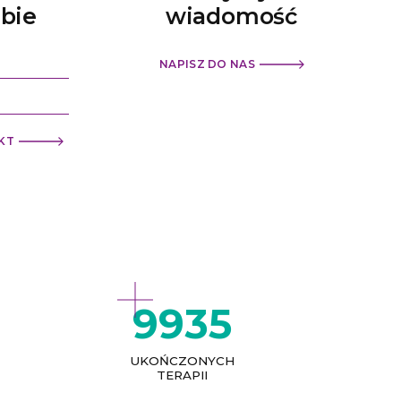
ebie
wiadomość
NAPISZ DO NAS
KT
9935
UKOŃCZONYCH
TERAPII