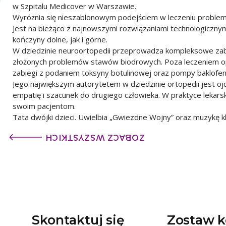
w Szpitalu Medicover w Warszawie.
Wyróżnia się nieszablonowym podejściem w leczeniu problemów
Jest na bieżąco z najnowszymi rozwiązaniami technologicznym
kończyny dolne, jak i górne.
W dziedzinie neuroortopedii przeprowadza kompleksowe zab
złożonych problemów stawów biodrowych. Poza leczeniem op
zabiegi z podaniem toksyny botulinowej oraz pompy baklofe
Jego największym autorytetem w dziedzinie ortopedii jest ojc
empatię i szacunek do drugiego człowieka. W praktyce lekars
swoim pacjentom.
Tata dwójki dzieci. Uwielbia „Gwiezdne Wojny” oraz muzykę kl
ZOBACZ WSZYSTKICH
Skontaktuj się
Zostaw k