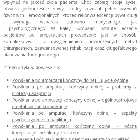
wpłynąć na jakość życia pacjenta. Choć zabieg ratuje życie,
otwiera jednocześnie nowy, trudny rozdział pełen wyzwań
fizycznych i emocjonalnych. Proces rekonwalescencji bywa długi
i wymaga wsparcia zarówno medycznego, jak
i psychologicznego. W Paley European Institute leczenie
pacjentów po amputacjach prowadzone jest w sposób
kompleksowy – z uwzględnieniem nowoczesnych metod
chirurgicznych, zaawansowanej rehabilitacji oraz długofalowego
planowania funkcjonalnego.
Z tego artykułu dowiesz się:
Powikłania po amputacji kończyny dolnej – ujęcie ogólne
Powikłania po amputacji kończyny dolnej – problemy z
protezą i adaptacją
Powikłania po amputacji kończyny dolnej – ogólnoustrojowe
i metaboliczne komplikacje
Powikłania po amputacji kończyny dolnej – aspekty
psychologiczne i rehabilitacja
Powikłania po amputacji kończyny dolnej – późne
komplikacje i problemy z kikutem
Zakażenie kości jako jedno z najpoważniejszych powikłań