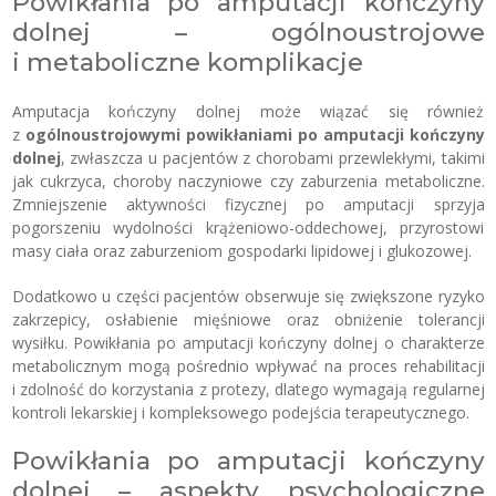
Powikłania po amputacji kończyny
dolnej – ogólnoustrojowe
i metaboliczne komplikacje
Amputacja kończyny dolnej może wiązać się również
z
ogólnoustrojowymi powikłaniami po amputacji kończyny
dolnej
, zwłaszcza u pacjentów z chorobami przewlekłymi, takimi
jak cukrzyca, choroby naczyniowe czy zaburzenia metaboliczne.
Zmniejszenie aktywności fizycznej po amputacji sprzyja
pogorszeniu wydolności krążeniowo-oddechowej, przyrostowi
masy ciała oraz zaburzeniom gospodarki lipidowej i glukozowej.
Dodatkowo u części pacjentów obserwuje się zwiększone ryzyko
zakrzepicy, osłabienie mięśniowe oraz obniżenie tolerancji
wysiłku. Powikłania po amputacji kończyny dolnej o charakterze
metabolicznym mogą pośrednio wpływać na proces rehabilitacji
i zdolność do korzystania z protezy, dlatego wymagają regularnej
kontroli lekarskiej i kompleksowego podejścia terapeutycznego.
Powikłania po amputacji kończyny
dolnej – aspekty psychologiczne