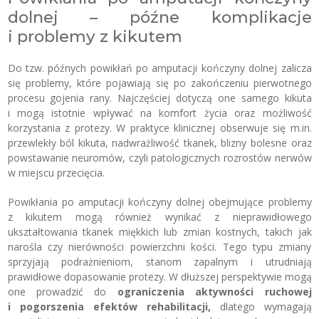
dolnej – późne komplikacje
i problemy z kikutem
Do tzw. późnych powikłań po amputacji kończyny dolnej zalicza
się problemy, które pojawiają się po zakończeniu pierwotnego
procesu gojenia rany. Najczęściej dotyczą one samego kikuta
i mogą istotnie wpływać na komfort życia oraz możliwość
korzystania z protezy. W praktyce klinicznej obserwuje się m.in.
przewlekły ból kikuta, nadwrażliwość tkanek, blizny bolesne oraz
powstawanie neuromów, czyli patologicznych rozrostów nerwów
w miejscu przecięcia.
Powikłania po amputacji kończyny dolnej obejmujące problemy
z kikutem mogą również wynikać z nieprawidłowego
ukształtowania tkanek miękkich lub zmian kostnych, takich jak
narośla czy nierówności powierzchni kości. Tego typu zmiany
sprzyjają podrażnieniom, stanom zapalnym i utrudniają
prawidłowe dopasowanie protezy. W dłuższej perspektywie mogą
one prowadzić do
ograniczenia aktywności ruchowej
i pogorszenia efektów rehabilitacji,
dlatego wymagają