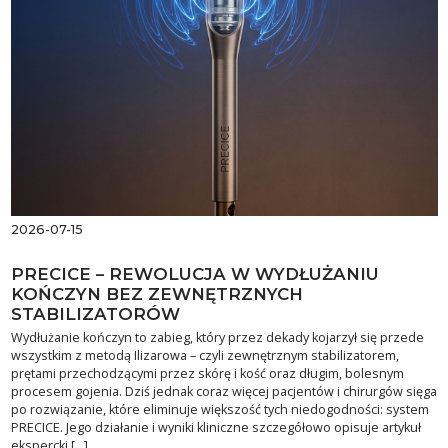
2026-07-15
PRECICE – REWOLUCJA W WYDŁUŻANIU
KOŃCZYN BEZ ZEWNĘTRZNYCH
STABILIZATORÓW
Wydłużanie kończyn to zabieg, który przez dekady kojarzył się przede
wszystkim z metodą Ilizarowa – czyli zewnętrznym stabilizatorem,
prętami przechodzącymi przez skórę i kość oraz długim, bolesnym
procesem gojenia. Dziś jednak coraz więcej pacjentów i chirurgów sięga
po rozwiązanie, które eliminuje większość tych niedogodności: system
PRECICE. Jego działanie i wyniki kliniczne szczegółowo opisuje artykuł
ekspercki […]