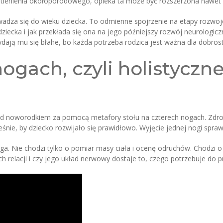
otlenienia okołoporodowego, opieka ta może być rozszerzona nawet d
wadza się do wieku dziecka. To odmienne spojrzenie na etapy rozw
dziecka i jak przekłada się ona na jego późniejszy rozwój neurologic
 wydają mu się błahe, bo każda potrzeba rodzica jest ważna dla dobros
nogach, czyli holistyczn
nad noworodkiem za pomocą metafory stołu na czterech nogach. Zdrow
eśnie, by dziecko rozwijało się prawidłowo. Wyjęcie jednej nogi sprawi
ga. Nie chodzi tylko o pomiar masy ciała i ocenę odruchów. Chodzi o 
 relacji i czy jego układ nerwowy dostaje to, czego potrzebuje do 