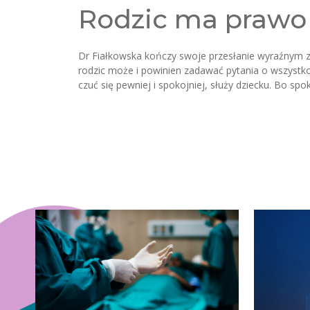
Rodzic ma prawo 
Dr Fiałkowska kończy swoje przesłanie wyraźnym za
rodzic może i powinien zadawać pytania o wszystko
czuć się pewniej i spokojniej, służy dziecku. Bo s