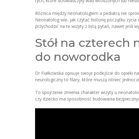
tych, które doświadczyły wad wrodzonych lub nied
Różnica między neonatologiem a pediatrą nie spro
Neonatolog wie, jak czytać historię początku życia 
przychodzić na te wizyty z listą pytań, nawet jeśli
Stół na czterech 
do noworodka
Dr Fiałkowska opisuje swoje podejście do opieki 
neurologiczny to filary, które muszą istnieć jednocz
To spojrzenie zmienia charakter wizyty u neonatolo
czy dziecko ma sposobność budowania bezpiecznych