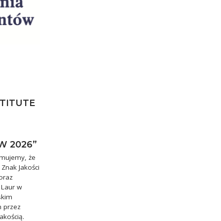
STITUTE
W 2026”
rmujemy, że
 Znak Jakości
oraz
 Laur w
skim
m przez
akością.