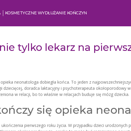
A
KOSMETYCZNE WYDŁUŻANIE KOŃCZYN
ie tylko lekarz na pierws
a opieka neonatologa dobiegła końca. To jeden z najpowszechniejszych
ogii dziecięcej, doradca laktacyjny i psychoterapeuta okołoporodowy w 
eniona w relacji, bo to właśnie w relacjach buduje się mózg dziecka.
kończy się opieka neon
ukończenia pierwszego roku życia. W przypadku dzieci urodzonych pr