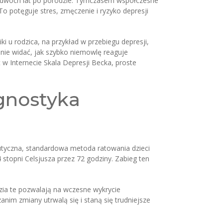
do dwóch lat po porodzie. Tymczasem współczesne
To potęguje stres, zmęczenie i ryzyko depresji
i u rodzica, na przykład w przebiegu depresji,
nie widać, jak szybko niemowlę reaguje
w Internecie Skala Depresji Becka, proste
gnostyka
eutyczna, standardowa metoda ratowania dzieci
stopni Celsjusza przez 72 godziny. Zabieg ten
zia te pozwalają na wczesne wykrycie
nim zmiany utrwalą się i staną się trudniejsze