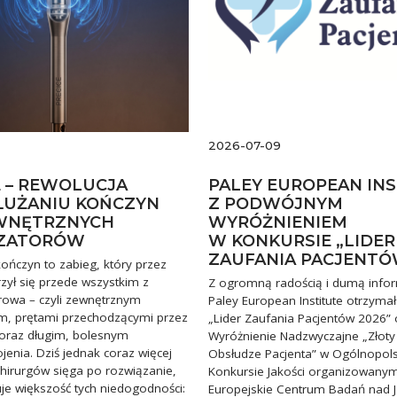
2026-07-09
E – REWOLUCJA
PALEY EUROPEAN IN
UŻANIU KOŃCZYN
Z PODWÓJNYM
WNĘTRZNYCH
WYRÓŻNIENIEM
IZATORÓW
W KONKURSIE „LIDER
ZAUFANIA PACJENTÓ
ończyn to zabieg, który przez
zył się przede wszystkim z
Z ogromną radością i dumą info
rowa – czyli zewnętrznym
Paley European Institute otrzymał
em, prętami przechodzącymi przez
„Lider Zaufania Pacjentów 2026” 
 oraz długim, bolesnym
Wyróżnienie Nadzwyczajne „Złoty
enia. Dziś jednak coraz więcej
Obsłudze Pacjenta” w Ogólnopol
chirurgów sięga po rozwiązanie,
Konkursie Jakości organizowany
uje większość tych niedogodności:
Europejskie Centrum Badań nad J