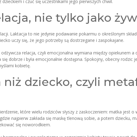
dzieckiem i czuć się uczestnikami jego pierwszych chwil.
lacja, nie tylko jako ży
elacji. Laktacja to nie jedynie podawanie pokarmu o określonym skł
ecko uczy się, że jego potrzeby są dostrzegane i zaspokajane.
to odżywcza relacja, czyli emocjonalna wymiana między opiekunem a d
uła się dobrze i była emocjonalnie dostępna. Spokojny, obecny rodzi
ślami kobietę.
niż dziecko, czyli meta
ierdzenie, które wielu rodziców słyszy z zaskoczeniem: matka jest o 
, gdzie najpierw zakłada się maskę tlenową sobie, a potem dziecku,
piekować się noworodkiem.