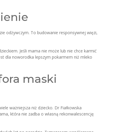
wienie
adzie odżywczym. To budowanie responsywnej więzi,
zieckiem. Jeśli mama nie może lub nie chce karmić
c jest dla noworodka lepszym pokarmem niż mleko
fora maski
wiele ważniejsza niż dziecko. Dr Fiałkowska
 mama, która nie zadba o własną rekonwalescencję