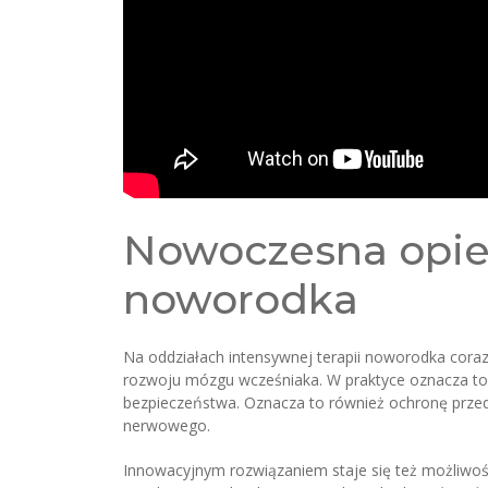
Nowoczesna opiek
noworodka
Na oddziałach intensywnej terapii noworodka coraz
rozwoju mózgu wcześniaka. W praktyce oznacza to
bezpieczeństwa. Oznacza to również ochronę przed
nerwowego.
Innowacyjnym rozwiązaniem staje się też możliwoś