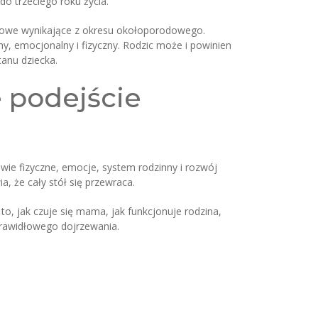
o trzeciego roku życia.
ojowe wynikające z okresu okołoporodowego.
zny, emocjonalny i fizyczny. Rodzic może i powinien
tanu dziecka.
e podejście
ie fizyczne, emocje, system rodzinny i rozwój
a, że cały stół się przewraca.
to, jak czuje się mama, jak funkcjonuje rodzina,
prawidłowego dojrzewania.