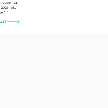
czystej Gali
ca 2026 roku
we […]
ALEJ