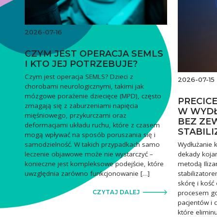
2026-07-16
CZYM JEST OPERACJA SEMLS
I KTO JEJ POTRZEBUJE?
Czym jest operacja SEMLS? Dzieci z
2026-07-15
chorobami neurologicznymi, takimi jak
mózgowe porażenie dziecięce (MPD), często
PRECIC
zmagają się z zaburzeniami napięcia
W WYDŁ
mięśniowego, przykurczami oraz
BEZ ZE
deformacjami układu ruchu, które z czasem
STABIL
mogą wpływać na sposób poruszania się i
Wydłużanie k
samodzielność. W takich przypadkach samo
dekady kojar
leczenie objawowe może nie wystarczyć –
metodą Iliza
konieczne jest kompleksowe podejście, które
stabilizator
uwzględnia zarówno funkcjonowanie […]
skórę i kość
procesem goj
CZYTAJ DALEJ
pacjentów i 
które elimin