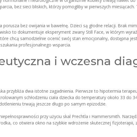
any hormonalne i neurologiczne w organizmie kobiety trwają nawet 
rcia, bez sieci bliskich, którzy pomogliby w pierwszych miesiącach. 
porusza bez owijania w bawełnę. Dzieci są głodne relacji. Brak mimik
wisko to dokumentuje eksperyment zwany Still Face, w którym wyraź
re chcą samodzielnie ocenić swój stan emocjonalny, dostępna jest 
szukania profesjonalnego wsparcia.
eutyczna i wczesna dia
ska przybliża dwa istotne zagadnienia. Pierwsze to hipotermia terap
olowanym schłodzeniu ciała dziecka do temperatury około 33 do 34 
otlenieniu trwają jeszcze długo po samym epizodzie.
niepełnosprawności przy użyciu skal Prechtla i Hammersmith. Narzęd
a, co otwiera okno na szybkie wdrożenie skutecznej fizjoterapii, za