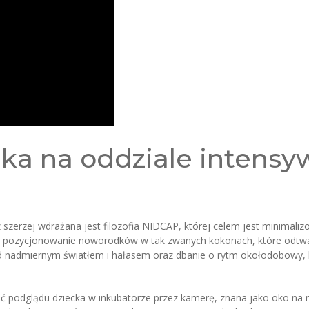
a na oddziale intensyw
 szerzej wdrażana jest filozofia NIDCAP, której celem jest minimali
 pozycjonowanie noworodków w tak zwanych kokonach, które odtwar
 nadmiernym światłem i hałasem oraz dbanie o rytm okołodobowy, k
ć podglądu dziecka w inkubatorze przez kamerę, znana jako oko na 