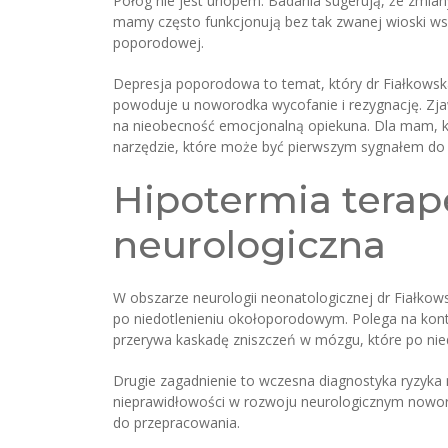
Połóg nie jest urlopem. Badania sugerują, że zmi
mamy często funkcjonują bez tak zwanej wioski wspa
poporodowej.
Depresja poporodowa to temat, który dr Fiałkowska 
powoduje u noworodka wycofanie i rezygnację. Zja
na nieobecność emocjonalną opiekuna. Dla mam, któ
narzędzie, które może być pierwszym sygnałem do 
Hipotermia terap
neurologiczna
W obszarze neurologii neonatologicznej dr Fiałkow
po niedotlenieniu okołoporodowym. Polega na kontr
przerywa kaskadę zniszczeń w mózgu, które po nied
Drugie zagadnienie to wczesna diagnostyka ryzyka 
nieprawidłowości w rozwoju neurologicznym noworodk
do przepracowania.