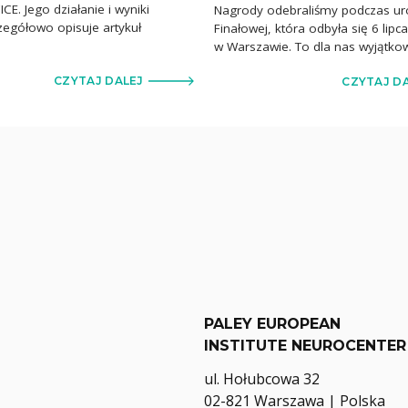
CE. Jego działanie i wyniki
Nagrody odebraliśmy podczas uro
czegółowo opisuje artykuł
Finałowej, która odbyła się 6 lip
]
w Warszawie. To dla nas wyjątko
CZYTAJ DALEJ
CZYTAJ D
PALEY EUROPEAN
INSTITUTE NEUROCENTER
ul. Hołubcowa 32
02-821 Warszawa | Polska