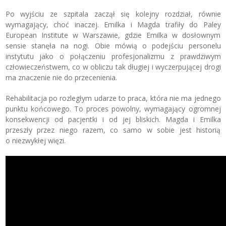
Po wyjściu ze szpitala zaczął się kolejny rozdział, równie
wymagający, choć inaczej. Emilka i Magda trafiły do Paley
European Institute w Warszawie, gdzie Emilka w dosłownym
sensie stanęła na nogi. Obie mówią o podejściu personelu
instytutu jako o połączeniu profesjonalizmu z prawdziwym
człowieczeństwem, co w obliczu tak długiej i wyczerpującej drogi
ma znaczenie nie do przecenienia.
Rehabilitacja po rozległym udarze to praca, która nie ma jednego
punktu końcowego. To proces powolny, wymagający ogromnej
konsekwencji od pacjentki i od jej bliskich. Magda i Emilka
przeszły przez niego razem, co samo w sobie jest historią
o niezwykłej więzi.