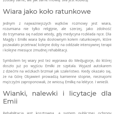
Wiara jako koło ratunkowe
Jednym z najważniejszych wątków rozmowy jest wiara,
rozumiana nie tylko religijnie, ale szerzej, jako zdolność
do trzymania się nadziei wtedy, gdy medycyna rozkłada ręce. Dla
Magdy i Emilki wiara była dosłownym kołem ratunkowym, które
pozwalało przetrwać kolejne doby na oddziale intensywnej terapii
i kolejne miesiące żmudnej rehabilitacji.
Symbolem tej wiary jest też wyprawa do Medjugorje, do której
doszło już po wyjściu Emilki ze szpitala. Wyjazd autokarem
z dziećmi na wózkach brzmiał jak szaleństwo. Kiedy okazało się,
że na Górę Objawień prowadzą kamienne stopnie, nieznajomi
mężczyźni zaproponowali, że wniosą Emilkę na lektyce. I wnieśli.
Wianki, nalewki i licytacje dla
Emii
Rehabilitacja jest kosztowna, a system publicznej ochrony