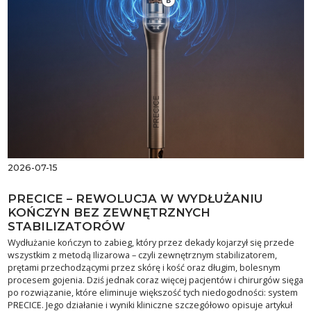
2026-07-15
PRECICE – REWOLUCJA W WYDŁUŻANIU
KOŃCZYN BEZ ZEWNĘTRZNYCH
STABILIZATORÓW
Wydłużanie kończyn to zabieg, który przez dekady kojarzył się przede
wszystkim z metodą Ilizarowa – czyli zewnętrznym stabilizatorem,
prętami przechodzącymi przez skórę i kość oraz długim, bolesnym
procesem gojenia. Dziś jednak coraz więcej pacjentów i chirurgów sięga
po rozwiązanie, które eliminuje większość tych niedogodności: system
PRECICE. Jego działanie i wyniki kliniczne szczegółowo opisuje artykuł