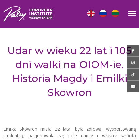
Udar w wieku 22 lat i 105
dni walki na OIOM-ie.
Historia Magdy i Emilki
Skowron
Emilka Skowron miała 22 lata, była zdrową, wysportowaną
studentką, pasjonowała się pole dance i właśnie wróciła