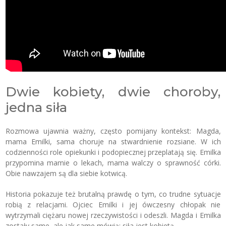
Dwie kobiety, dwie choroby,
jedna siła
Rozmowa ujawnia ważny, często pomijany kontekst: Magda,
mama Emilki, sama choruje na stwardnienie rozsiane. W ich
codzienności role opiekunki i podopiecznej przeplatają się. Emilka
przypomina mamie o lekach, mama walczy o sprawność córki.
Obie nawzajem są dla siebie kotwicą.
Historia pokazuje też brutalną prawdę o tym, co trudne sytuacje
robią z relacjami. Ojciec Emilki i jej ówczesny chłopak nie
wytrzymali ciężaru nowej rzeczywistości i odeszli. Magda i Emilka
zostały same, ale jak same mówią: siła jest kobietą.