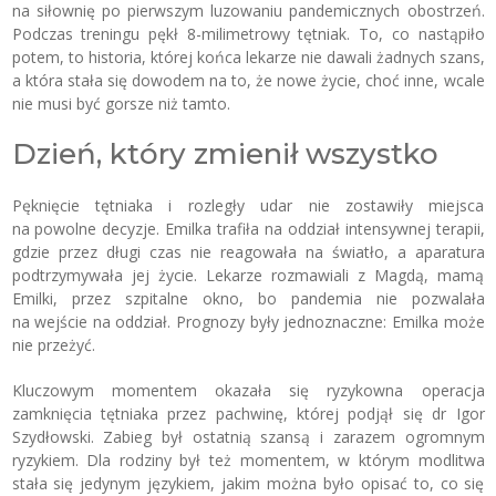
na siłownię po pierwszym luzowaniu pandemicznych obostrzeń.
Podczas treningu pękł 8-milimetrowy tętniak. To, co nastąpiło
potem, to historia, której końca lekarze nie dawali żadnych szans,
a która stała się dowodem na to, że nowe życie, choć inne, wcale
nie musi być gorsze niż tamto.
Dzień, który zmienił wszystko
Pęknięcie tętniaka i rozległy udar nie zostawiły miejsca
na powolne decyzje. Emilka trafiła na oddział intensywnej terapii,
gdzie przez długi czas nie reagowała na światło, a aparatura
podtrzymywała jej życie. Lekarze rozmawiali z Magdą, mamą
Emilki, przez szpitalne okno, bo pandemia nie pozwalała
na wejście na oddział. Prognozy były jednoznaczne: Emilka może
nie przeżyć.
Kluczowym momentem okazała się ryzykowna operacja
zamknięcia tętniaka przez pachwinę, której podjął się dr Igor
Szydłowski. Zabieg był ostatnią szansą i zarazem ogromnym
ryzykiem. Dla rodziny był też momentem, w którym modlitwa
stała się jedynym językiem, jakim można było opisać to, co się