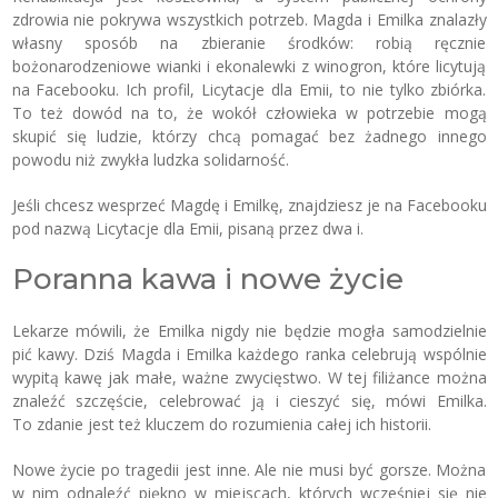
zdrowia nie pokrywa wszystkich potrzeb. Magda i Emilka znalazły
własny sposób na zbieranie środków: robią ręcznie
bożonarodzeniowe wianki i ekonalewki z winogron, które licytują
na Facebooku. Ich profil, Licytacje dla Emii, to nie tylko zbiórka.
To też dowód na to, że wokół człowieka w potrzebie mogą
skupić się ludzie, którzy chcą pomagać bez żadnego innego
powodu niż zwykła ludzka solidarność.
Jeśli chcesz wesprzeć Magdę i Emilkę, znajdziesz je na Facebooku
pod nazwą Licytacje dla Emii, pisaną przez dwa i.
Poranna kawa i nowe życie
Lekarze mówili, że Emilka nigdy nie będzie mogła samodzielnie
pić kawy. Dziś Magda i Emilka każdego ranka celebrują wspólnie
wypitą kawę jak małe, ważne zwycięstwo. W tej filiżance można
znaleźć szczęście, celebrować ją i cieszyć się, mówi Emilka.
To zdanie jest też kluczem do rozumienia całej ich historii.
Nowe życie po tragedii jest inne. Ale nie musi być gorsze. Można
w nim odnaleźć piękno w miejscach, których wcześniej się nie