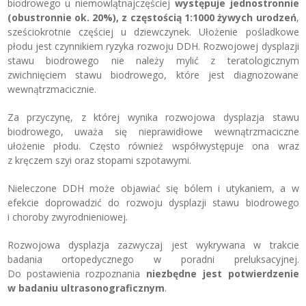
biodrowego u niemowląt
najczęściej
występuje jednostronnie
(obustronnie ok. 20%), z częstością 1:1000 żywych urodzeń
,
sześciokrotnie częściej u dziewczynek. Ułożenie pośladkowe
płodu jest czynnikiem ryzyka rozwoju DDH. Rozwojowej dysplazji
stawu biodrowego nie należy mylić z teratologicznym
zwichnięciem stawu biodrowego, które jest diagnozowane
wewnątrzmacicznie.
Za przyczynę, z której wynika rozwojowa dysplazja stawu
biodrowego, uważa się nieprawidłowe wewnątrzmaciczne
ułożenie płodu. Często również współwystępuje ona wraz
z kręczem szyi oraz stopami szpotawymi.
Nieleczone DDH może objawiać się bólem i utykaniem, a w
efekcie doprowadzić do rozwoju dysplazji stawu biodrowego
i choroby zwyrodnieniowej.
Rozwojowa dysplazja zazwyczaj jest wykrywana w trakcie
badania ortopedycznego w poradni preluksacyjnej.
Do postawienia rozpoznania
niezbędne jest potwierdzenie
w badaniu ultrasonograficznym
.