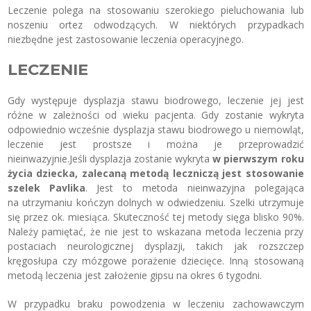
Leczenie polega na stosowaniu szerokiego pieluchowania lub
noszeniu ortez odwodzących. W niektórych przypadkach
niezbędne jest zastosowanie leczenia operacyjnego.
LECZENIE
Gdy występuje dysplazja stawu biodrowego, leczenie jej jest
różne w zależności od wieku pacjenta. Gdy zostanie wykryta
odpowiednio wcześnie dysplazja stawu biodrowego u niemowląt,
leczenie jest prostsze i można je przeprowadzić
nieinwazyjnie.
Jeśli dysplazja zostanie wykryta
w pierwszym roku
życia dziecka, zalecaną metodą leczniczą jest stosowanie
szelek Pavlika
. Jest to metoda nieinwazyjna polegająca
na utrzymaniu kończyn dolnych w odwiedzeniu. Szelki utrzymuje
się przez ok. miesiąca. Skuteczność tej metody sięga blisko 90%.
Należy pamiętać, że nie jest to wskazana metoda leczenia przy
postaciach neurologicznej dysplazji, takich jak rozszczep
kręgosłupa czy mózgowe porażenie dziecięce. Inną stosowaną
metodą leczenia jest założenie gipsu na okres 6 tygodni.
W przypadku braku powodzenia w leczeniu zachowawczym