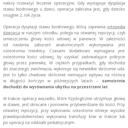
należy rozważyć leczenie operacyjne. Gdy występuje dysplazja
stawu biodrowego u dzieci, operacja zalecana jest, gdy dziecko
osiągnie 2. rok życia.
Operacja dysplazji stawu biodrowego, którą zapewnia
ortopedia
dziecięca
w naszym ośrodku, polega na otwartej repozycji, czyli
umieszczeniu głowy kości udowej w panewce. W zależności
od nasilenia zaburzeń anatomicznych wykonywana jest
osteotomia miednicy. Czasami dodatkowo wymagana jest
osteotomia kości udowej, by uzyskać zadowalające pokrycie
głowy przez panewkę. W ciężkich przypadkach, gdy dochodzi
do znacznego zwichnięcia, wykonuje się niewielkie skrócenie uda.
Jest to tylko chwilowe skrócenie niemające wpływu na różnicę
w długości kończyn w późniejszych latach –
samoistnie
dochodzi do wyrównania ubytku na przestrzeni lat
.
W trakcie operacji więzadło, które fizjologicznie utrzymuje głowę
w stawie, jest skracane i ponownie przytwierdzane do kości. Przy
otwartej repozycji, przy wykonaniu osteotomii istnieje wysokie
prawdopodobieństwo wykonania transfuzji krwi w trakcie lub
po operacji na oddziale pediatrycznym.