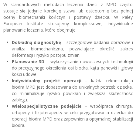
W standardowych metodach leczenia dzieci z MPD często
stosuje się jedynie korekcję stawu lub osteotomię bez pełnej
oceny biomechaniki kończyn i postawy dziecka. W Paley
European Institute stosujemy kompleksowe, indywidualne
planowanie leczenia, które obejmuje:
Dokładną diagnostykę
– szczegółowe badania obrazowe i
analiza biomechaniczna, pozwalające określić zakres
deformacji i ryzyko postępu zmian.
Planowanie 3D
– wykorzystanie nowoczesnych technologii
do precyzyjnego określenia osi biodra, kąta panewki i głowy
kości udowej.
Indywidualny projekt operacji
– każda rekonstrukcja
biodra MPD jest dopasowana do unikalnych potrzeb dziecka,
co minimalizuje ryzyko powikłań i zwiększa skuteczność
zabiegu.
Wielospecjalistyczne podejście
– współpraca chirurga,
ortopedy i fizjoterapeuty w celu przygotowania dziecka do
operacji biodra MPD oraz zapewnienia optymalnej stabilizacji
biodra.