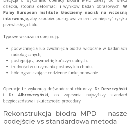
Decyzja o wykonaniu operacji biodra MPD zależy od wieku
dziecka, stopnia deformacji i wyników badań obrazowych.
W
Paley European Institute kładziemy nacisk na wczesną
interwencję
, aby zapobiec postępowi zmian i zmniejszyć ryzyko
przewlekłego bólu.
Typowe wskazania obejmują:
podwichnięcia lub zwichnięcia biodra widoczne w badaniach
radiologicznych,
postępującą asymetrię kończyn dolnych,
trudności w utrzymaniu postawy lub chodu,
bóle ograniczające codzienne funkcjonowanie.
Operacje te wykonują doświadczeni chirurdzy:
Dr Deszczyński
i
Dr Albrewczyński
, co zapewnia najwyższy standard
bezpieczeństwa i skuteczności procedury.
Rekonstrukcja biodra MPD – nasze
podejście vs standardowa metoda