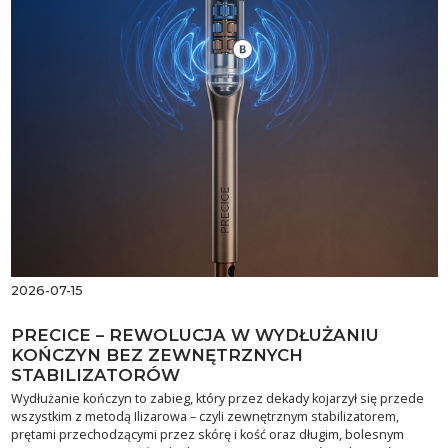
2026-07-15
PRECICE – REWOLUCJA W WYDŁUŻANIU
KOŃCZYN BEZ ZEWNĘTRZNYCH
STABILIZATORÓW
Wydłużanie kończyn to zabieg, który przez dekady kojarzył się przede
wszystkim z metodą Ilizarowa – czyli zewnętrznym stabilizatorem,
prętami przechodzącymi przez skórę i kość oraz długim, bolesnym