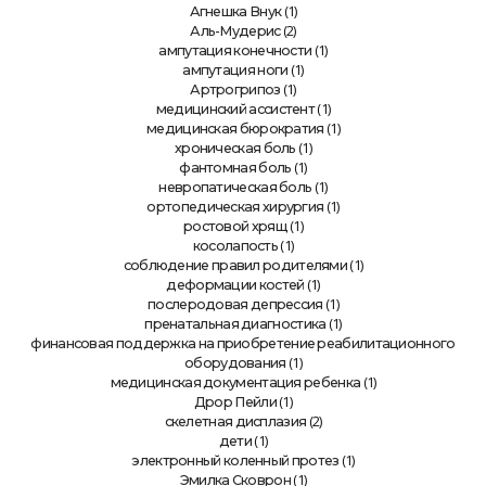
(1)
Агнешка Внук
(2)
Аль-Мудерис
(1)
ампутация конечности
(1)
ампутация ноги
(1)
Артрогрипоз
(1)
медицинский ассистент
(1)
медицинская бюрократия
(1)
хроническая боль
(1)
фантомная боль
(1)
невропатическая боль
(1)
ортопедическая хирургия
(1)
ростовой хрящ
(1)
косолапость
(1)
соблюдение правил родителями
(1)
деформации костей
(1)
послеродовая депрессия
(1)
пренатальная диагностика
финансовая поддержка на приобретение реабилитационного
(1)
оборудования
(1)
медицинская документация ребенка
(1)
Дрор Пейли
(2)
скелетная дисплазия
(1)
дети
(1)
электронный коленный протез
(1)
Эмилка Сковрон