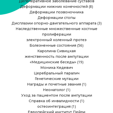
Дегенеративное заболевание суставов
(8)
Деформации нижних конечностей
Деформации позвоночника
Деформации стопы
(3)
Дисплазии опорно-двигательного аппарата
Наследственные множественные костные
пролиферации
электронный коленный протез
(56)
Болезненные состояния
Каролина Сивицкая
женственность после ампутации
(19)
«Медицинские беседы»
Моника Кедевич
Церебральный паралич
Генетические мутации
(1)
Награды и почетные звания
(1)
Неонатолог
Уход за пациентом после ампутации
(1)
Справка об инвалидности
(1)
остеоинтеграция
Европейский институт Пейли