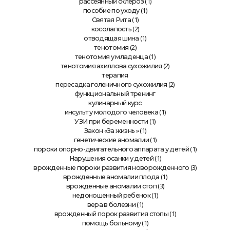
(1)
рассеянный склероз
(1)
пособие по уходу
(1)
Святая Рита
(2)
косолапость
(1)
отводящая шина
(2)
тенотомия
(1)
тенотомия у младенца
(2)
тенотомия ахиллова сухожилия
терапия
(2)
пересадка голеничного сухожилия
функциональный тренинг
кулинарный курс
(1)
инсульт у молодого человека
(1)
УЗИ при беременности
» (1)
Закон «За жизнь
(1)
генетические аномалии
(1)
пороки опорно-двигательного аппарата у детей
(1)
Нарушения осанки у детей
(3)
врожденные пороки развития новорожденного
(1)
врожденные аномалии плода
(3)
врожденные аномалии стоп
(1)
недоношенный ребенок
(1)
вера в болезни
(1)
врожденный порок развития стопы
(1)
помощь больному