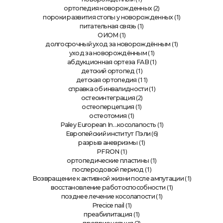
(2)
ортопедия новорожденных
(1)
пороки развития стопы у новорожденных
(1)
питательная связь
(1)
ОИОМ
(1)
долгосрочный уход за новорождённым
(1)
уход за новорождённым
(1)
абдукционная ортеза FAB
(1)
детский ортопед
(11)
детская ортопедия
(1)
справка об инвалидности
(2)
остеоинтеграция
(1)
остеоперцепция
(1)
остеотомия
(1)
Paley European In…косолапость
(6)
Европейский институт Пэли
(1)
разрыв аневризмы
(1)
PFRON
(1)
ортопедические пластины
(1)
послеродовой период
(1)
Возвращение к активной жизни после ампутации
(1)
восстановление работоспособности
(1)
позднее лечение косолапости
(1)
Precice nail
(1)
преабилитация