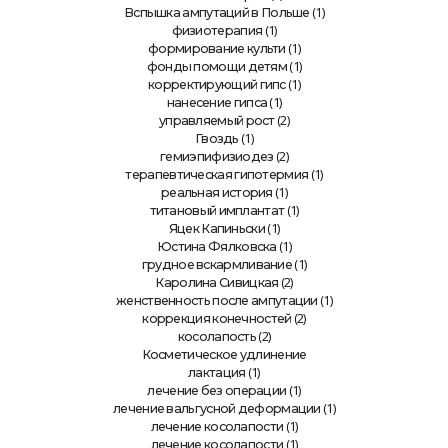
(1)
Вспышка ампутаций в Польше
(1)
физиотерапия
(1)
формирование культи
(1)
фонды помощи детям
(1)
корректирующий гипс
(1)
нанесение гипса
(2)
управляемый рост
(1)
Гвоздь
(2)
гемиэпифизиодез
(1)
терапевтическая гипотермия
(1)
реальная история
(1)
титановый имплантат
(1)
Яцек Капиньски
(1)
Юстина Фялковска
(1)
грудное вскармливание
(2)
Каролина Сивицкая
(1)
женственность после ампутации
(2)
коррекция конечностей
(2)
косолапость
Косметическое удлинение
(1)
лактация
(1)
лечение без операции
(1)
лечение вальгусной деформации
(1)
лечение косолапости
(1)
лечение косолапости