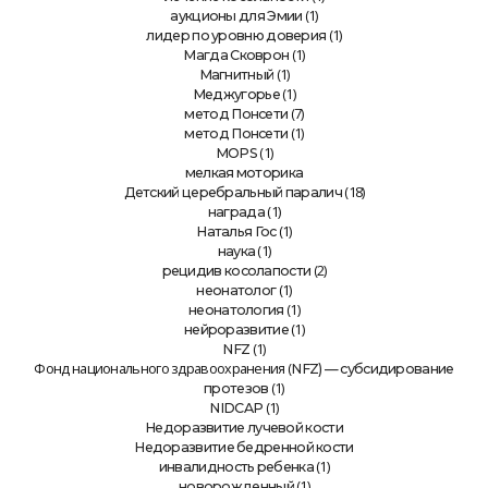
(1)
аукционы для Эмии
(1)
лидер по уровню доверия
(1)
Магда Сковрон
(1)
Магнитный
(1)
Меджугорье
(7)
метод Понсети
(1)
метод Понсети
(1)
MOPS
мелкая моторика
(18)
Детский церебральный паралич
(1)
награда
(1)
Наталья Гос
(1)
наука
(2)
рецидив косолапости
(1)
неонатолог
(1)
неонатология
(1)
нейроразвитие
(1)
NFZ
Фонд национального здравоохранения (
NFZ) — субсидирование
(1)
протезов
(1)
NIDCAP
Недоразвитие лучевой кости
Недоразвитие бедренной кости
(1)
инвалидность ребенка
(1)
новорожденный