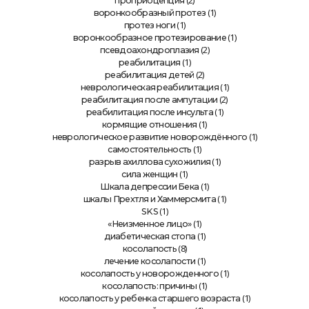
(2)
проприоцепция
(1)
воронкообразный протез
(1)
протез ноги
(1)
воронкообразное протезирование
(2)
псевдоахондроплазия
(1)
реабилитация
(2)
реабилитация детей
(1)
неврологическая реабилитация
(2)
реабилитация после ампутации
(1)
реабилитация после инсульта
(1)
кормящие отношения
(1)
неврологическое развитие новорождённого
(1)
самостоятельность
(1)
разрыв ахиллова сухожилия
(1)
сила женщин
(1)
Шкала депрессии Бека
(1)
шкалы Прехтля и Хаммерсмита
(1)
SKS
(1)
«Неизменное лицо»
(1)
диабетическая стопа
(8)
косолапость
(1)
лечение косолапости
(1)
косолапость у новорожденного
(1)
косолапость: причины
(1)
косолапость у ребенка старшего возраста