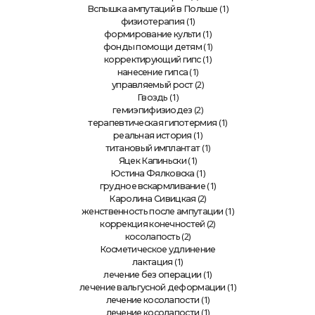
(1)
Вспышка ампутаций в Польше
(1)
физиотерапия
(1)
формирование культи
(1)
фонды помощи детям
(1)
корректирующий гипс
(1)
нанесение гипса
(2)
управляемый рост
(1)
Гвоздь
(2)
гемиэпифизиодез
(1)
терапевтическая гипотермия
(1)
реальная история
(1)
титановый имплантат
(1)
Яцек Капиньски
(1)
Юстина Фялковска
(1)
грудное вскармливание
(2)
Каролина Сивицкая
(1)
женственность после ампутации
(2)
коррекция конечностей
(2)
косолапость
Косметическое удлинение
(1)
лактация
(1)
лечение без операции
(1)
лечение вальгусной деформации
(1)
лечение косолапости
(1)
лечение косолапости