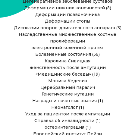
Дегенеративное заболевание суставов
(8)
Деформации нижних конечностей
Деформации позвоночника
Деформации стопы
(3)
Дисплазии опорно-двигательного аппарата
Наследственные множественные костные
пролиферации
электронный коленный протез
(56)
Болезненные состояния
Каролина Сивицкая
женственность после ампутации
(19)
«Медицинские беседы»
Моника Кедевич
Церебральный паралич
Генетические мутации
(1)
Награды и почетные звания
(1)
Неонатолог
Уход за пациентом после ампутации
(1)
Справка об инвалидности
(1)
остеоинтеграция
Европейский институт Пейли