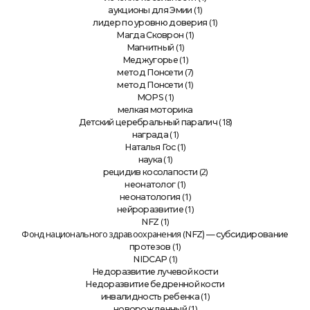
(1)
аукционы для Эмии
(1)
лидер по уровню доверия
(1)
Магда Сковрон
(1)
Магнитный
(1)
Меджугорье
(7)
метод Понсети
(1)
метод Понсети
(1)
MOPS
мелкая моторика
(18)
Детский церебральный паралич
(1)
награда
(1)
Наталья Гос
(1)
наука
(2)
рецидив косолапости
(1)
неонатолог
(1)
неонатология
(1)
нейроразвитие
(1)
NFZ
Фонд национального здравоохранения (
NFZ) — субсидирование
(1)
протезов
(1)
NIDCAP
Недоразвитие лучевой кости
Недоразвитие бедренной кости
(1)
инвалидность ребенка
(1)
новорожденный