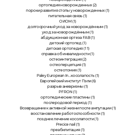
(2)
ортопедия новорожденных
(1)
пороки развития стопы у новорожденных
(1)
питательная связь
(1)
ОИОМ
(1)
долгосрочный уход за новорождённым
(1)
уход за новорождённым
(1)
абдукционная ортеза FAB
(1)
детский ортопед
(11)
детская ортопедия
(1)
справка об инвалидности
(2)
остеоинтеграция
(1)
остеоперцепция
(1)
остеотомия
(1)
Paley European In…косолапость
(6)
Европейский институт Пэли
(1)
разрыв аневризмы
(1)
PFRON
(1)
ортопедические пластины
(1)
послеродовой период
(1)
Возвращение к активной жизни после ампутации
(1)
восстановление работоспособности
(1)
позднее лечение косолапости
(1)
Precice nail
(1)
преабилитация