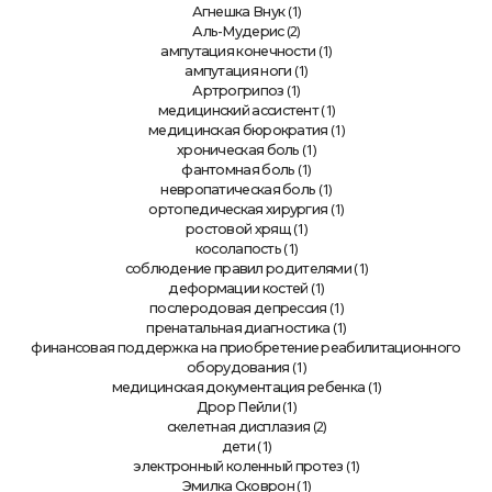
(1)
Агнешка Внук
(2)
Аль-Мудерис
(1)
ампутация конечности
(1)
ампутация ноги
(1)
Артрогрипоз
(1)
медицинский ассистент
(1)
медицинская бюрократия
(1)
хроническая боль
(1)
фантомная боль
(1)
невропатическая боль
(1)
ортопедическая хирургия
(1)
ростовой хрящ
(1)
косолапость
(1)
соблюдение правил родителями
(1)
деформации костей
(1)
послеродовая депрессия
(1)
пренатальная диагностика
финансовая поддержка на приобретение реабилитационного
(1)
оборудования
(1)
медицинская документация ребенка
(1)
Дрор Пейли
(2)
скелетная дисплазия
(1)
дети
(1)
электронный коленный протез
(1)
Эмилка Сковрон