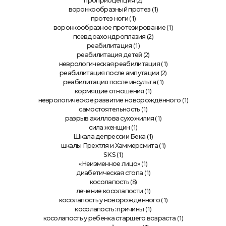
(2)
проприоцепция
(1)
воронкообразный протез
(1)
протез ноги
(1)
воронкообразное протезирование
(2)
псевдоахондроплазия
(1)
реабилитация
(2)
реабилитация детей
(1)
неврологическая реабилитация
(2)
реабилитация после ампутации
(1)
реабилитация после инсульта
(1)
кормящие отношения
(1)
неврологическое развитие новорождённого
(1)
самостоятельность
(1)
разрыв ахиллова сухожилия
(1)
сила женщин
(1)
Шкала депрессии Бека
(1)
шкалы Прехтля и Хаммерсмита
(1)
SKS
(1)
«Неизменное лицо»
(1)
диабетическая стопа
(8)
косолапость
(1)
лечение косолапости
(1)
косолапость у новорожденного
(1)
косолапость: причины
(1)
косолапость у ребенка старшего возраста