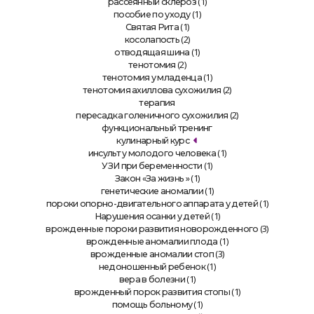
(1)
рассеянный склероз
(1)
пособие по уходу
(1)
Святая Рита
(2)
косолапость
(1)
отводящая шина
(2)
тенотомия
(1)
тенотомия у младенца
(2)
тенотомия ахиллова сухожилия
терапия
(2)
пересадка голеничного сухожилия
функциональный тренинг
кулинарный курс
(1)
инсульт у молодого человека
(1)
УЗИ при беременности
» (1)
Закон «За жизнь
(1)
генетические аномалии
(1)
пороки опорно-двигательного аппарата у детей
(1)
Нарушения осанки у детей
(3)
врожденные пороки развития новорожденного
(1)
врожденные аномалии плода
(3)
врожденные аномалии стоп
(1)
недоношенный ребенок
(1)
вера в болезни
(1)
врожденный порок развития стопы
(1)
помощь больному