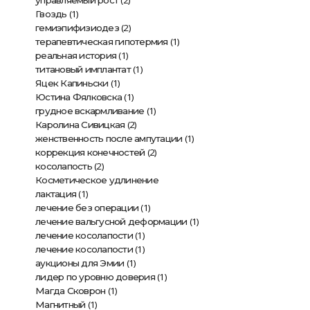
(2)
управляемый рост
(1)
Гвоздь
(2)
гемиэпифизиодез
(1)
терапевтическая гипотермия
(1)
реальная история
(1)
титановый имплантат
(1)
Яцек Капиньски
(1)
Юстина Фялковска
(1)
грудное вскармливание
(2)
Каролина Сивицкая
(1)
женственность после ампутации
(2)
коррекция конечностей
(2)
косолапость
Косметическое удлинение
(1)
лактация
(1)
лечение без операции
(1)
лечение вальгусной деформации
(1)
лечение косолапости
(1)
лечение косолапости
(1)
аукционы для Эмии
(1)
лидер по уровню доверия
(1)
Магда Сковрон
(1)
Магнитный