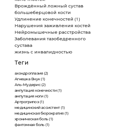
Врождённый ложный сустав
большеберцовой кости
(1)
Удлинение конечностей
Нарушения заживления костей
Нейромышечные расстройства
Заболевания тазобедренного
сустава
жизнь с инвалидностью
Теги
(2)
ахондроплазия
(1)
Агнешка Внук
(2)
Аль-Мудерис
(1)
ампутация конечности
(1)
ампутация ноги
(1)
Артрогрипоз
(1)
медицинский ассистент
(1)
медицинская бюрократия
(1)
хроническая боль
(1)
фантомная боль