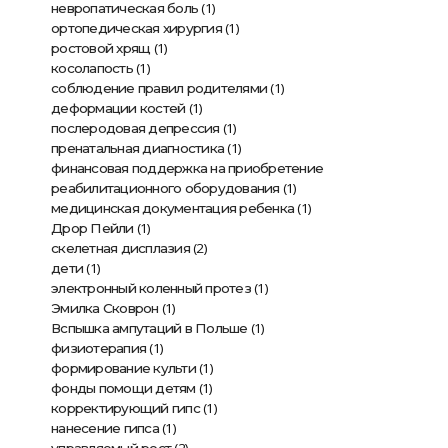
(1)
невропатическая боль
(1)
ортопедическая хирургия
(1)
ростовой хрящ
(1)
косолапость
(1)
соблюдение правил родителями
(1)
деформации костей
(1)
послеродовая депрессия
(1)
пренатальная диагностика
финансовая поддержка на приобретение
(1)
реабилитационного оборудования
(1)
медицинская документация ребенка
(1)
Дрор Пейли
(2)
скелетная дисплазия
(1)
дети
(1)
электронный коленный протез
(1)
Эмилка Сковрон
(1)
Вспышка ампутаций в Польше
(1)
физиотерапия
(1)
формирование культи
(1)
фонды помощи детям
(1)
корректирующий гипс
(1)
нанесение гипса