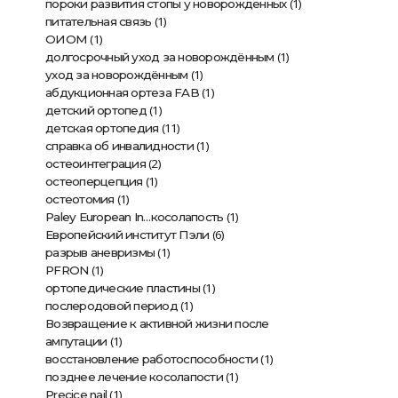
(1)
пороки развития стопы у новорожденных
(1)
питательная связь
(1)
ОИОМ
(1)
долгосрочный уход за новорождённым
(1)
уход за новорождённым
(1)
абдукционная ортеза FAB
(1)
детский ортопед
(11)
детская ортопедия
(1)
справка об инвалидности
(2)
остеоинтеграция
(1)
остеоперцепция
(1)
остеотомия
(1)
Paley European In…косолапость
(6)
Европейский институт Пэли
(1)
разрыв аневризмы
(1)
PFRON
(1)
ортопедические пластины
(1)
послеродовой период
Возвращение к активной жизни после
(1)
ампутации
(1)
восстановление работоспособности
(1)
позднее лечение косолапости
(1)
Precice nail