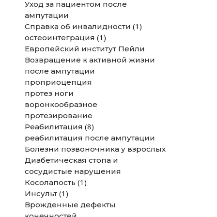
Уход за пациентом после
ампутации
(1)
Справка об инвалидности
(1)
остеоинтеграция
Европейский институт Пейли
Возвращение к активной жизни
после ампутации
проприоцепция
протез ноги
воронкообразное
протезирование
(8)
Реабилитация
реабилитация после ампутации
Болезни позвоночника у взрослых
Диабетическая стопа и
сосудистые нарушения
(1)
Косолапость
(1)
Инсульт
Врожденные дефекты
конечностей