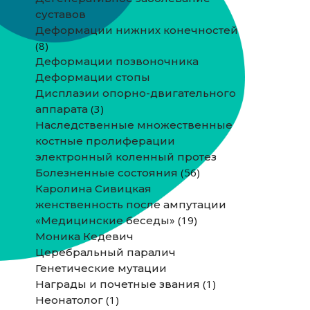
суставов
Деформации нижних конечностей
(8)
Деформации позвоночника
Деформации стопы
Дисплазии опорно-двигательного
(3)
аппарата
Наследственные множественные
костные пролиферации
электронный коленный протез
(56)
Болезненные состояния
Каролина Сивицкая
женственность после ампутации
(19)
«Медицинские беседы»
Моника Кедевич
Церебральный паралич
Генетические мутации
(1)
Награды и почетные звания
(1)
Неонатолог