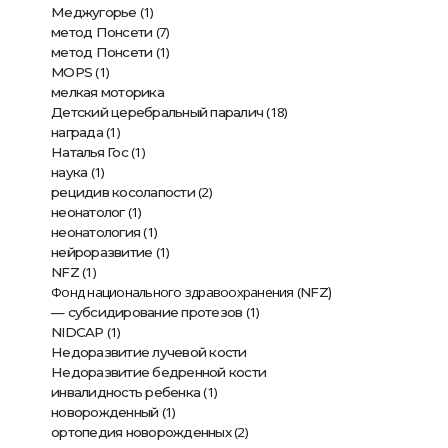
(1)
Меджугорье
(7)
метод Понсети
(1)
метод Понсети
(1)
MOPS
мелкая моторика
(18)
Детский церебральный паралич
(1)
награда
(1)
Наталья Гос
(1)
наука
(2)
рецидив косолапости
(1)
неонатолог
(1)
неонатология
(1)
нейроразвитие
(1)
NFZ
Фонд национального здравоохранения (
NFZ)
(1)
— субсидирование протезов
(1)
NIDCAP
Недоразвитие лучевой кости
Недоразвитие бедренной кости
(1)
инвалидность ребенка
(1)
новорожденный
(2)
ортопедия новорожденных