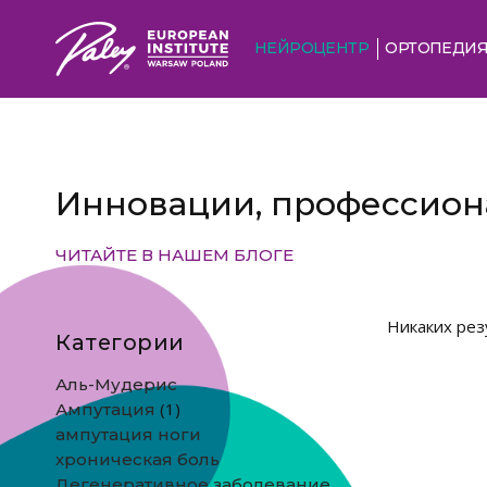
НЕЙРОЦЕНТР
ОРТОПЕДИ
Инновации, профессиона
ЧИТАЙТЕ В НАШЕМ БЛОГЕ
Никаких рез
Категории
Аль-Мудерис
(1)
Ампутация
ампутация ноги
хроническая боль
Дегенеративное заболевание