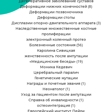
Дегенеративное заболевание суставов
(8)
Деформации нижних конечностей
Деформации позвоночника
Деформации стопы
(3)
Дисплазии опорно-двигательного аппарата
Наследственные множественные костные
пролиферации
электронный коленный протез
(56)
Болезненные состояния
Каролина Сивицкая
женственность после ампутации
(19)
«Медицинские беседы»
Моника Кедевич
Церебральный паралич
Генетические мутации
(1)
Награды и почетные звания
(1)
Неонатолог
Уход за пациентом после ампутации
(1)
Справка об инвалидности
(1)
остеоинтеграция
Европейский институт Пейли