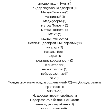
(1)
аукционы для Эмии
(1)
лидер по уровню доверия
(1)
Магда Сковрон
(1)
Магнитный
(1)
Меджугорье
(7)
метод Понсети
(1)
метод Понсети
(1)
MOPS
мелкая моторика
(18)
Детский церебральный паралич
(1)
награда
(1)
Наталья Гос
(1)
наука
(2)
рецидив косолапости
(1)
неонатолог
(1)
неонатология
(1)
нейроразвитие
(1)
NFZ
Фонд национального здравоохранения (
NFZ) — субсидирование
(1)
протезов
(1)
NIDCAP
Недоразвитие лучевой кости
Недоразвитие бедренной кости
(1)
инвалидность ребенка
(1)
новорожденный