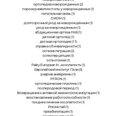
(2)
ортопедия новорожденных
(1)
пороки развития стопы у новорожденных
(1)
питательная связь
(1)
ОИОМ
(1)
долгосрочный уход за новорождённым
(1)
уход за новорождённым
(1)
абдукционная ортеза FAB
(1)
детский ортопед
(11)
детская ортопедия
(1)
справка об инвалидности
(2)
остеоинтеграция
(1)
остеоперцепция
(1)
остеотомия
(1)
Paley European In…косолапость
(6)
Европейский институт Пэли
(1)
разрыв аневризмы
(1)
PFRON
(1)
ортопедические пластины
(1)
послеродовой период
(1)
Возвращение к активной жизни после ампутации
(1)
восстановление работоспособности
(1)
позднее лечение косолапости
(1)
Precice nail
(1)
преабилитация