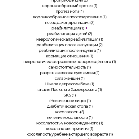
(2)
проприоцепция
(1)
воронкообразный протез
(1)
протез ноги
(1)
воронкообразное протезирование
(2)
псевдоахондроплазия
(1)
реабилитация
(2)
реабилитация детей
(1)
неврологическая реабилитация
(2)
реабилитация после ампутации
(1)
реабилитация после инсульта
(1)
кормящие отношения
(1)
неврологическое развитие новорождённого
(1)
самостоятельность
(1)
разрыв ахиллова сухожилия
(1)
сила женщин
(1)
Шкала депрессии Бека
(1)
шкалы Прехтля и Хаммерсмита
(1)
SKS
(1)
«Неизменное лицо»
(1)
диабетическая стопа
(8)
косолапость
(1)
лечение косолапости
(1)
косолапость у новорожденного
(1)
косолапость: причины
(1)
косолапость у ребенка старшего возраста