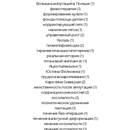
(1)
Вспышка ампутаций в Польше
(1)
физиотерапия
(1)
формирование культи
(1)
фонды помощи детям
(1)
корректирующий гипс
(1)
нанесение гипса
(2)
управляемый рост
(1)
Гвоздь
(2)
гемиэпифизиодез
(1)
терапевтическая гипотермия
(1)
реальная история
(1)
титановый имплантат
(1)
Яцек Капиньски
(1)
Юстина Фялковска
(1)
грудное вскармливание
(2)
Каролина Сивицкая
(1)
женственность после ампутации
(2)
коррекция конечностей
(2)
косолапость
Косметическое удлинение
(1)
лактация
(1)
лечение без операции
(1)
лечение вальгусной деформации
(1)
лечение косолапости
(1)
лечение косолапости