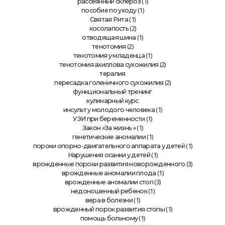
(1)
рассеянный склероз
(1)
пособие по уходу
(1)
Святая Рита
(2)
косолапость
(1)
отводящая шина
(2)
тенотомия
(1)
тенотомия у младенца
(2)
тенотомия ахиллова сухожилия
терапия
(2)
пересадка голеничного сухожилия
функциональный тренинг
кулинарный курс
(1)
инсульт у молодого человека
(1)
УЗИ при беременности
» (1)
Закон «За жизнь
(1)
генетические аномалии
(1)
пороки опорно-двигательного аппарата у детей
(1)
Нарушения осанки у детей
(3)
врожденные пороки развития новорожденного
(1)
врожденные аномалии плода
(3)
врожденные аномалии стоп
(1)
недоношенный ребенок
(1)
вера в болезни
(1)
врожденный порок развития стопы
(1)
помощь больному