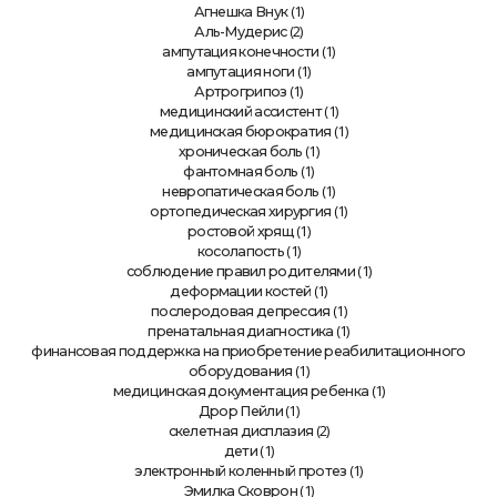
(1)
Агнешка Внук
(2)
Аль-Мудерис
(1)
ампутация конечности
(1)
ампутация ноги
(1)
Артрогрипоз
(1)
медицинский ассистент
(1)
медицинская бюрократия
(1)
хроническая боль
(1)
фантомная боль
(1)
невропатическая боль
(1)
ортопедическая хирургия
(1)
ростовой хрящ
(1)
косолапость
(1)
соблюдение правил родителями
(1)
деформации костей
(1)
послеродовая депрессия
(1)
пренатальная диагностика
финансовая поддержка на приобретение реабилитационного
(1)
оборудования
(1)
медицинская документация ребенка
(1)
Дрор Пейли
(2)
скелетная дисплазия
(1)
дети
(1)
электронный коленный протез
(1)
Эмилка Сковрон