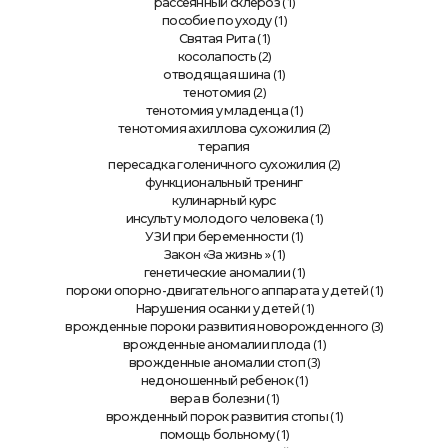
(1)
рассеянный склероз
(1)
пособие по уходу
(1)
Святая Рита
(2)
косолапость
(1)
отводящая шина
(2)
тенотомия
(1)
тенотомия у младенца
(2)
тенотомия ахиллова сухожилия
терапия
(2)
пересадка голеничного сухожилия
функциональный тренинг
кулинарный курс
(1)
инсульт у молодого человека
(1)
УЗИ при беременности
» (1)
Закон «За жизнь
(1)
генетические аномалии
(1)
пороки опорно-двигательного аппарата у детей
(1)
Нарушения осанки у детей
(3)
врожденные пороки развития новорожденного
(1)
врожденные аномалии плода
(3)
врожденные аномалии стоп
(1)
недоношенный ребенок
(1)
вера в болезни
(1)
врожденный порок развития стопы
(1)
помощь больному