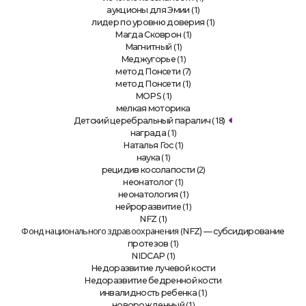
(1)
аукционы для Эмии
(1)
лидер по уровню доверия
(1)
Магда Сковрон
(1)
Магнитный
(1)
Меджугорье
(7)
метод Понсети
(1)
метод Понсети
(1)
MOPS
мелкая моторика
(18)
Детский церебральный паралич
(1)
награда
(1)
Наталья Гос
(1)
наука
(2)
рецидив косолапости
(1)
неонатолог
(1)
неонатология
(1)
нейроразвитие
(1)
NFZ
Фонд национального здравоохранения (
NFZ) — субсидирование
(1)
протезов
(1)
NIDCAP
Недоразвитие лучевой кости
Недоразвитие бедренной кости
(1)
инвалидность ребенка
(1)
новорожденный