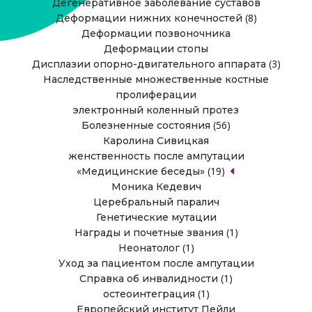
Дегенеративное заболевание суставов
(8)
Деформации нижних конечностей
Деформации позвоночника
Деформации стопы
(3)
Дисплазии опорно-двигательного аппарата
Наследственные множественные костные
пролиферации
электронный коленный протез
(56)
Болезненные состояния
Каролина Сивицкая
женственность после ампутации
(19)
«Медицинские беседы»
Моника Кедевич
Церебральный паралич
Генетические мутации
(1)
Награды и почетные звания
(1)
Неонатолог
Уход за пациентом после ампутации
(1)
Справка об инвалидности
(1)
остеоинтеграция
Европейский институт Пейли