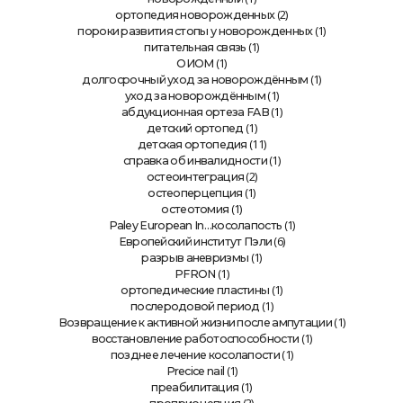
(2)
ортопедия новорожденных
(1)
пороки развития стопы у новорожденных
(1)
питательная связь
(1)
ОИОМ
(1)
долгосрочный уход за новорождённым
(1)
уход за новорождённым
(1)
абдукционная ортеза FAB
(1)
детский ортопед
(11)
детская ортопедия
(1)
справка об инвалидности
(2)
остеоинтеграция
(1)
остеоперцепция
(1)
остеотомия
(1)
Paley European In…косолапость
(6)
Европейский институт Пэли
(1)
разрыв аневризмы
(1)
PFRON
(1)
ортопедические пластины
(1)
послеродовой период
(1)
Возвращение к активной жизни после ампутации
(1)
восстановление работоспособности
(1)
позднее лечение косолапости
(1)
Precice nail
(1)
преабилитация