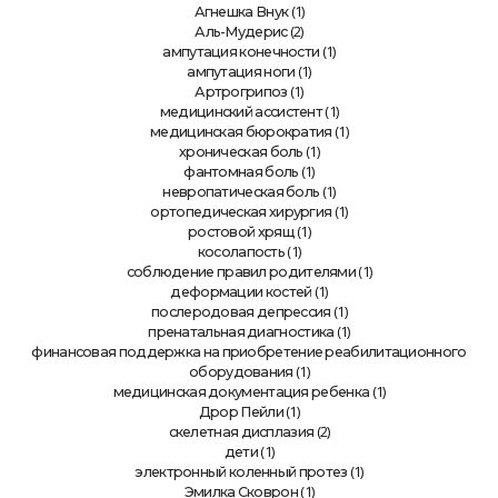
(1)
Агнешка Внук
(2)
Аль-Мудерис
(1)
ампутация конечности
(1)
ампутация ноги
(1)
Артрогрипоз
(1)
медицинский ассистент
(1)
медицинская бюрократия
(1)
хроническая боль
(1)
фантомная боль
(1)
невропатическая боль
(1)
ортопедическая хирургия
(1)
ростовой хрящ
(1)
косолапость
(1)
соблюдение правил родителями
(1)
деформации костей
(1)
послеродовая депрессия
(1)
пренатальная диагностика
финансовая поддержка на приобретение реабилитационного
(1)
оборудования
(1)
медицинская документация ребенка
(1)
Дрор Пейли
(2)
скелетная дисплазия
(1)
дети
(1)
электронный коленный протез
(1)
Эмилка Сковрон