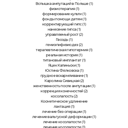
(1)
Вспышка ампутаций в Польше
(1)
физиотерапия
(1)
формирование культи
(1)
фонды помощи детям
(1)
корректирующий гипс
(1)
нанесение гипса
(2)
управляемый рост
(1)
Гвоздь
(2)
гемиэпифизиодез
(1)
терапевтическая гипотермия
(1)
реальная история
(1)
титановый имплантат
(1)
Яцек Капиньски
(1)
Юстина Фялковска
(1)
грудное вскармливание
(2)
Каролина Сивицкая
(1)
женственность после ампутации
(2)
коррекция конечностей
(2)
косолапость
Косметическое удлинение
(1)
лактация
(1)
лечение без операции
(1)
лечение вальгусной деформации
(1)
лечение косолапости
(1)
лечение косолапости