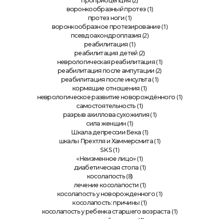
(2)
проприоцепция
(1)
воронкообразный протез
(1)
протез ноги
(1)
воронкообразное протезирование
(2)
псевдоахондроплазия
(1)
реабилитация
(2)
реабилитация детей
(1)
неврологическая реабилитация
(2)
реабилитация после ампутации
(1)
реабилитация после инсульта
(1)
кормящие отношения
(1)
неврологическое развитие новорождённого
(1)
самостоятельность
(1)
разрыв ахиллова сухожилия
(1)
сила женщин
(1)
Шкала депрессии Бека
(1)
шкалы Прехтля и Хаммерсмита
(1)
SKS
(1)
«Неизменное лицо»
(1)
диабетическая стопа
(8)
косолапость
(1)
лечение косолапости
(1)
косолапость у новорожденного
(1)
косолапость: причины
(1)
косолапость у ребенка старшего возраста