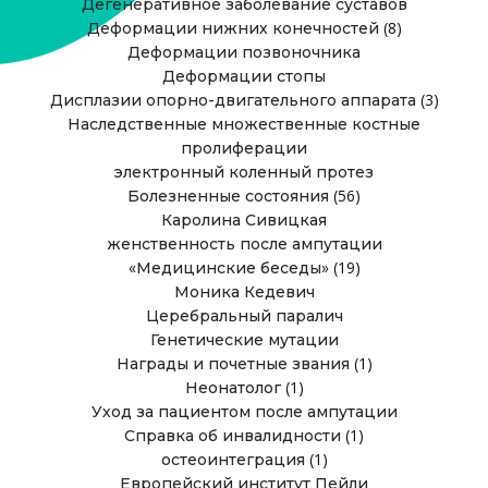
Дегенеративное заболевание суставов
(8)
Деформации нижних конечностей
Деформации позвоночника
Деформации стопы
(3)
Дисплазии опорно-двигательного аппарата
Наследственные множественные костные
пролиферации
электронный коленный протез
(56)
Болезненные состояния
Каролина Сивицкая
женственность после ампутации
(19)
«Медицинские беседы»
Моника Кедевич
Церебральный паралич
Генетические мутации
(1)
Награды и почетные звания
(1)
Неонатолог
Уход за пациентом после ампутации
(1)
Справка об инвалидности
(1)
остеоинтеграция
Европейский институт Пейли