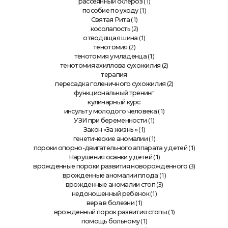
(1)
рассеянный склероз
(1)
пособие по уходу
(1)
Святая Рита
(2)
косолапость
(1)
отводящая шина
(2)
тенотомия
(1)
тенотомия у младенца
(2)
тенотомия ахиллова сухожилия
терапия
(2)
пересадка голеничного сухожилия
функциональный тренинг
кулинарный курс
(1)
инсульт у молодого человека
(1)
УЗИ при беременности
» (1)
Закон «За жизнь
(1)
генетические аномалии
(1)
пороки опорно-двигательного аппарата у детей
(1)
Нарушения осанки у детей
(3)
врожденные пороки развития новорожденного
(1)
врожденные аномалии плода
(3)
врожденные аномалии стоп
(1)
недоношенный ребенок
(1)
вера в болезни
(1)
врожденный порок развития стопы
(1)
помощь больному