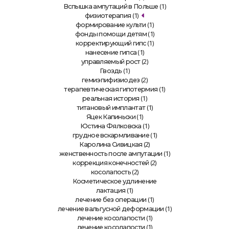
(1)
Вспышка ампутаций в Польше
(1)
физиотерапия
(1)
формирование культи
(1)
фонды помощи детям
(1)
корректирующий гипс
(1)
нанесение гипса
(2)
управляемый рост
(1)
Гвоздь
(2)
гемиэпифизиодез
(1)
терапевтическая гипотермия
(1)
реальная история
(1)
титановый имплантат
(1)
Яцек Капиньски
(1)
Юстина Фялковска
(1)
грудное вскармливание
(2)
Каролина Сивицкая
(1)
женственность после ампутации
(2)
коррекция конечностей
(2)
косолапость
Косметическое удлинение
(1)
лактация
(1)
лечение без операции
(1)
лечение вальгусной деформации
(1)
лечение косолапости
(1)
лечение косолапости