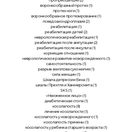
(2)
проприоцепция
(1)
воронкообразный протез
(1)
протез ноги
(1)
воронкообразное протезирование
(2)
псевдоахондроплазия
(1)
реабилитация
(2)
реабилитация детей
(1)
неврологическая реабилитация
(2)
реабилитация после ампутации
(1)
реабилитация после инсульта
(1)
кормящие отношения
(1)
неврологическое развитие новорождённого
(1)
самостоятельность
(1)
разрыв ахиллова сухожилия
(1)
сила женщин
(1)
Шкала депрессии Бека
(1)
шкалы Прехтля и Хаммерсмита
(1)
SKS
(1)
«Неизменное лицо»
(1)
диабетическая стопа
(8)
косолапость
(1)
лечение косолапости
(1)
косолапость у новорожденного
(1)
косолапость: причины
(1)
косолапость у ребенка старшего возраста