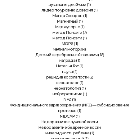
(1)
аукционы для Эмии
(1)
лидер по уровню доверия
(1)
Магда Сковрон
(1)
Магнитный
(1)
Меджугорье
(7)
метод Понсети
(1)
метод Понсети
(1)
MOPS
мелкая моторика
(18)
Детский церебральный паралич
(1)
награда
(1)
Наталья Гос
(1)
наука
(2)
рецидив косолапости
(1)
неонатолог
(1)
неонатология
(1)
нейроразвитие
(1)
NFZ
Фонд национального здравоохранения (
NFZ) — субсидирование
(1)
протезов
(1)
NIDCAP
Недоразвитие лучевой кости
Недоразвитие бедренной кости
(1)
инвалидность ребенка
(1)
новорожденный