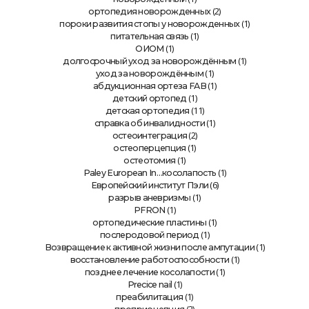
(2)
ортопедия новорожденных
(1)
пороки развития стопы у новорожденных
(1)
питательная связь
(1)
ОИОМ
(1)
долгосрочный уход за новорождённым
(1)
уход за новорождённым
(1)
абдукционная ортеза FAB
(1)
детский ортопед
(11)
детская ортопедия
(1)
справка об инвалидности
(2)
остеоинтеграция
(1)
остеоперцепция
(1)
остеотомия
(1)
Paley European In…косолапость
(6)
Европейский институт Пэли
(1)
разрыв аневризмы
(1)
PFRON
(1)
ортопедические пластины
(1)
послеродовой период
(1)
Возвращение к активной жизни после ампутации
(1)
восстановление работоспособности
(1)
позднее лечение косолапости
(1)
Precice nail
(1)
преабилитация