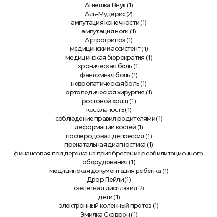
(1)
Агнешка Внук
(2)
Аль-Мудерис
(1)
ампутация конечности
(1)
ампутация ноги
(1)
Артрогрипоз
(1)
медицинский ассистент
(1)
медицинская бюрократия
(1)
хроническая боль
(1)
фантомная боль
(1)
невропатическая боль
(1)
ортопедическая хирургия
(1)
ростовой хрящ
(1)
косолапость
(1)
соблюдение правил родителями
(1)
деформации костей
(1)
послеродовая депрессия
(1)
пренатальная диагностика
финансовая поддержка на приобретение реабилитационного
(1)
оборудования
(1)
медицинская документация ребенка
(1)
Дрор Пейли
(2)
скелетная дисплазия
(1)
дети
(1)
электронный коленный протез
(1)
Эмилка Сковрон