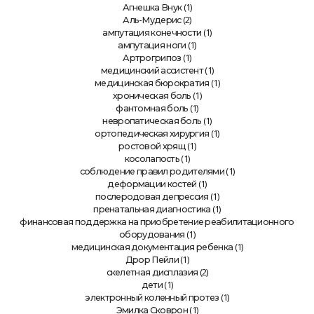
(1)
Агнешка Внук
(2)
Аль-Мудерис
(1)
ампутация конечности
(1)
ампутация ноги
(1)
Артрогрипоз
(1)
медицинский ассистент
(1)
медицинская бюрократия
(1)
хроническая боль
(1)
фантомная боль
(1)
невропатическая боль
(1)
ортопедическая хирургия
(1)
ростовой хрящ
(1)
косолапость
(1)
соблюдение правил родителями
(1)
деформации костей
(1)
послеродовая депрессия
(1)
пренатальная диагностика
финансовая поддержка на приобретение реабилитационного
(1)
оборудования
(1)
медицинская документация ребенка
(1)
Дрор Пейли
(2)
скелетная дисплазия
(1)
дети
(1)
электронный коленный протез
(1)
Эмилка Сковрон