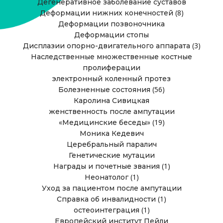
Дегенеративное заболевание суставов
(8)
Деформации нижних конечностей
Деформации позвоночника
Деформации стопы
(3)
Дисплазии опорно-двигательного аппарата
Наследственные множественные костные
пролиферации
электронный коленный протез
(56)
Болезненные состояния
Каролина Сивицкая
женственность после ампутации
(19)
«Медицинские беседы»
Моника Кедевич
Церебральный паралич
Генетические мутации
(1)
Награды и почетные звания
(1)
Неонатолог
Уход за пациентом после ампутации
(1)
Справка об инвалидности
(1)
остеоинтеграция
Европейский институт Пейли