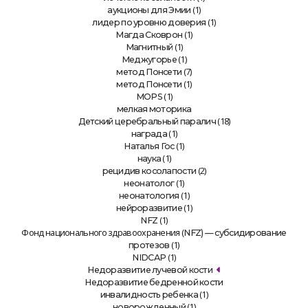
(1)
аукционы для Эмии
(1)
лидер по уровню доверия
(1)
Магда Сковрон
(1)
Магнитный
(1)
Меджугорье
(7)
метод Понсети
(1)
метод Понсети
(1)
MOPS
мелкая моторика
(18)
Детский церебральный паралич
(1)
награда
(1)
Наталья Гос
(1)
наука
(2)
рецидив косолапости
(1)
неонатолог
(1)
неонатология
(1)
нейроразвитие
(1)
NFZ
Фонд национального здравоохранения (
NFZ) — субсидирование
(1)
протезов
(1)
NIDCAP
Недоразвитие лучевой кости
Недоразвитие бедренной кости
(1)
инвалидность ребенка
(1)
новорожденный