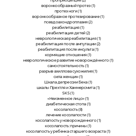
(2)
проприоцепция
(1)
воронкообразный протез
(1)
протез ноги
(1)
воронкообразное протезирование
(2)
псевдоахондроплазия
(1)
реабилитация
(2)
реабилитация детей
(1)
неврологическая реабилитация
(2)
реабилитация после ампутации
(1)
реабилитация после инсульта
(1)
кормящие отношения
(1)
неврологическое развитие новорождённого
(1)
самостоятельность
(1)
разрыв ахиллова сухожилия
(1)
сила женщин
(1)
Шкала депрессии Бека
(1)
шкалы Прехтля и Хаммерсмита
(1)
SKS
(1)
«Неизменное лицо»
(1)
диабетическая стопа
(8)
косолапость
(1)
лечение косолапости
(1)
косолапость у новорожденного
(1)
косолапость: причины
(1)
косолапость у ребенка старшего возраста