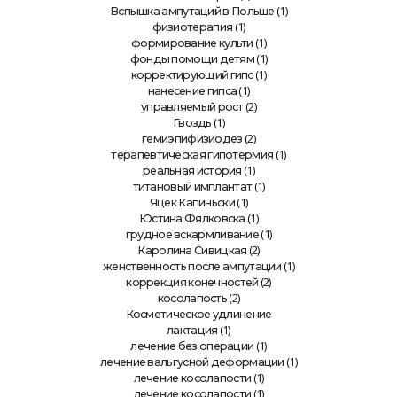
(1)
Вспышка ампутаций в Польше
(1)
физиотерапия
(1)
формирование культи
(1)
фонды помощи детям
(1)
корректирующий гипс
(1)
нанесение гипса
(2)
управляемый рост
(1)
Гвоздь
(2)
гемиэпифизиодез
(1)
терапевтическая гипотермия
(1)
реальная история
(1)
титановый имплантат
(1)
Яцек Капиньски
(1)
Юстина Фялковска
(1)
грудное вскармливание
(2)
Каролина Сивицкая
(1)
женственность после ампутации
(2)
коррекция конечностей
(2)
косолапость
Косметическое удлинение
(1)
лактация
(1)
лечение без операции
(1)
лечение вальгусной деформации
(1)
лечение косолапости
(1)
лечение косолапости