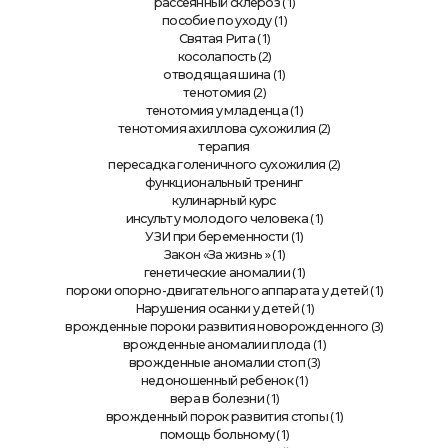
(1)
рассеянный склероз
(1)
пособие по уходу
(1)
Святая Рита
(2)
косолапость
(1)
отводящая шина
(2)
тенотомия
(1)
тенотомия у младенца
(2)
тенотомия ахиллова сухожилия
терапия
(2)
пересадка голеничного сухожилия
функциональный тренинг
кулинарный курс
(1)
инсульт у молодого человека
(1)
УЗИ при беременности
» (1)
Закон «За жизнь
(1)
генетические аномалии
(1)
пороки опорно-двигательного аппарата у детей
(1)
Нарушения осанки у детей
(3)
врожденные пороки развития новорожденного
(1)
врожденные аномалии плода
(3)
врожденные аномалии стоп
(1)
недоношенный ребенок
(1)
вера в болезни
(1)
врожденный порок развития стопы
(1)
помощь больному