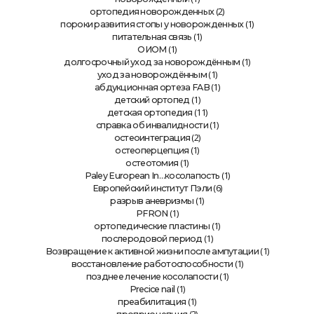
(2)
ортопедия новорожденных
(1)
пороки развития стопы у новорожденных
(1)
питательная связь
(1)
ОИОМ
(1)
долгосрочный уход за новорождённым
(1)
уход за новорождённым
(1)
абдукционная ортеза FAB
(1)
детский ортопед
(11)
детская ортопедия
(1)
справка об инвалидности
(2)
остеоинтеграция
(1)
остеоперцепция
(1)
остеотомия
(1)
Paley European In…косолапость
(6)
Европейский институт Пэли
(1)
разрыв аневризмы
(1)
PFRON
(1)
ортопедические пластины
(1)
послеродовой период
(1)
Возвращение к активной жизни после ампутации
(1)
восстановление работоспособности
(1)
позднее лечение косолапости
(1)
Precice nail
(1)
преабилитация