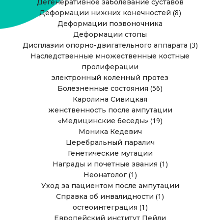
Дегенеративное заболевание суставов
(8)
Деформации нижних конечностей
Деформации позвоночника
Деформации стопы
(3)
Дисплазии опорно-двигательного аппарата
Наследственные множественные костные
пролиферации
электронный коленный протез
(56)
Болезненные состояния
Каролина Сивицкая
женственность после ампутации
(19)
«Медицинские беседы»
Моника Кедевич
Церебральный паралич
Генетические мутации
(1)
Награды и почетные звания
(1)
Неонатолог
Уход за пациентом после ампутации
(1)
Справка об инвалидности
(1)
остеоинтеграция
Европейский институт Пейли