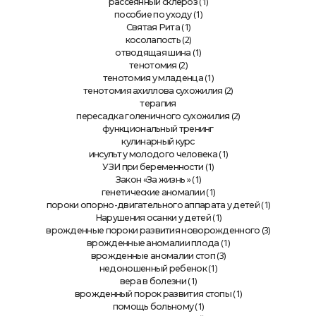
(1)
рассеянный склероз
(1)
пособие по уходу
(1)
Святая Рита
(2)
косолапость
(1)
отводящая шина
(2)
тенотомия
(1)
тенотомия у младенца
(2)
тенотомия ахиллова сухожилия
терапия
(2)
пересадка голеничного сухожилия
функциональный тренинг
кулинарный курс
(1)
инсульт у молодого человека
(1)
УЗИ при беременности
» (1)
Закон «За жизнь
(1)
генетические аномалии
(1)
пороки опорно-двигательного аппарата у детей
(1)
Нарушения осанки у детей
(3)
врожденные пороки развития новорожденного
(1)
врожденные аномалии плода
(3)
врожденные аномалии стоп
(1)
недоношенный ребенок
(1)
вера в болезни
(1)
врожденный порок развития стопы
(1)
помощь больному