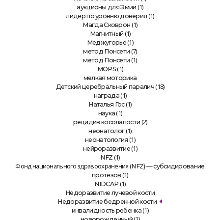
(1)
аукционы для Эмии
(1)
лидер по уровню доверия
(1)
Магда Сковрон
(1)
Магнитный
(1)
Меджугорье
(7)
метод Понсети
(1)
метод Понсети
(1)
MOPS
мелкая моторика
(18)
Детский церебральный паралич
(1)
награда
(1)
Наталья Гос
(1)
наука
(2)
рецидив косолапости
(1)
неонатолог
(1)
неонатология
(1)
нейроразвитие
(1)
NFZ
Фонд национального здравоохранения (
NFZ) — субсидирование
(1)
протезов
(1)
NIDCAP
Недоразвитие лучевой кости
Недоразвитие бедренной кости
(1)
инвалидность ребенка
(1)
новорожденный