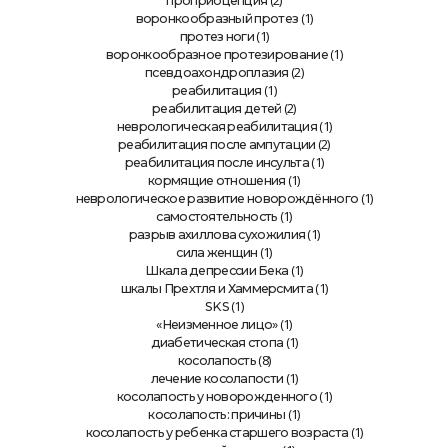
(2)
проприоцепция
(1)
воронкообразный протез
(1)
протез ноги
(1)
воронкообразное протезирование
(2)
псевдоахондроплазия
(1)
реабилитация
(2)
реабилитация детей
(1)
неврологическая реабилитация
(2)
реабилитация после ампутации
(1)
реабилитация после инсульта
(1)
кормящие отношения
(1)
неврологическое развитие новорождённого
(1)
самостоятельность
(1)
разрыв ахиллова сухожилия
(1)
сила женщин
(1)
Шкала депрессии Бека
(1)
шкалы Прехтля и Хаммерсмита
(1)
SKS
(1)
«Неизменное лицо»
(1)
диабетическая стопа
(8)
косолапость
(1)
лечение косолапости
(1)
косолапость у новорожденного
(1)
косолапость: причины
(1)
косолапость у ребенка старшего возраста