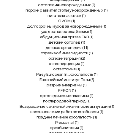
(2)
ортопедия новорожденных
(1)
пороки развития стопы у новорожденных
(1)
питательная связь
(1)
ОИОМ
(1)
долгосрочный уход за новорождённым
(1)
уход за новорождённым
(1)
абдукционная ортеза FAB
(1)
детский ортопед
(11)
детская ортопедия
(1)
справка об инвалидности
(2)
остеоинтеграция
(1)
остеоперцепция
(1)
остеотомия
(1)
Paley European In…косолапость
(6)
Европейский институт Пэли
(1)
разрыв аневризмы
(1)
PFRON
(1)
ортопедические пластины
(1)
послеродовой период
(1)
Возвращение к активной жизни после ампутации
(1)
восстановление работоспособности
(1)
позднее лечение косолапости
(1)
Precice nail
(1)
преабилитация