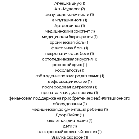
(1)
Агнешка Внук
(2)
Аль-Мудерис
(1)
ампутация конечности
(1)
ампутация ноги
(1)
Артрогрипоз
(1)
медицинский ассистент
(1)
медицинская бюрократия
(1)
хроническая боль
(1)
фантомная боль
(1)
невропатическая боль
(1)
ортопедическая хирургия
(1)
ростовой хрящ
(1)
косолапость
(1)
соблюдение правил родителями
(1)
деформации костей
(1)
послеродовая депрессия
(1)
пренатальная диагностика
финансовая поддержка на приобретение реабилитационного
(1)
оборудования
(1)
медицинская документация ребенка
(1)
Дрор Пейли
(2)
скелетная дисплазия
(1)
дети
(1)
электронный коленный протез
(1)
Эмилка Сковрон