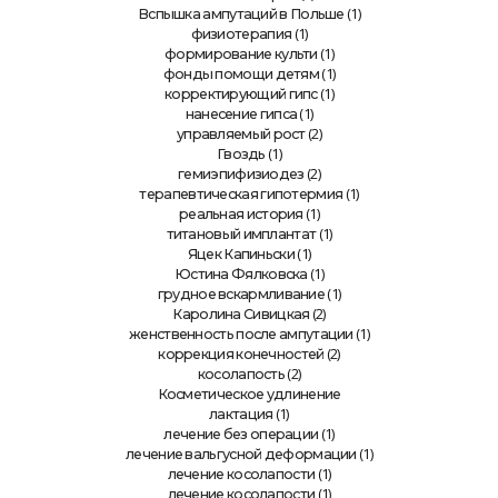
(1)
Вспышка ампутаций в Польше
(1)
физиотерапия
(1)
формирование культи
(1)
фонды помощи детям
(1)
корректирующий гипс
(1)
нанесение гипса
(2)
управляемый рост
(1)
Гвоздь
(2)
гемиэпифизиодез
(1)
терапевтическая гипотермия
(1)
реальная история
(1)
титановый имплантат
(1)
Яцек Капиньски
(1)
Юстина Фялковска
(1)
грудное вскармливание
(2)
Каролина Сивицкая
(1)
женственность после ампутации
(2)
коррекция конечностей
(2)
косолапость
Косметическое удлинение
(1)
лактация
(1)
лечение без операции
(1)
лечение вальгусной деформации
(1)
лечение косолапости
(1)
лечение косолапости