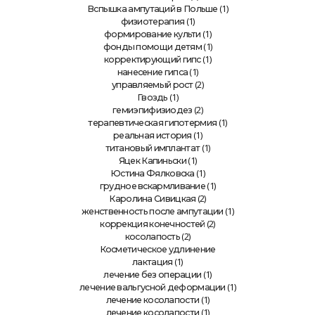
(1)
Вспышка ампутаций в Польше
(1)
физиотерапия
(1)
формирование культи
(1)
фонды помощи детям
(1)
корректирующий гипс
(1)
нанесение гипса
(2)
управляемый рост
(1)
Гвоздь
(2)
гемиэпифизиодез
(1)
терапевтическая гипотермия
(1)
реальная история
(1)
титановый имплантат
(1)
Яцек Капиньски
(1)
Юстина Фялковска
(1)
грудное вскармливание
(2)
Каролина Сивицкая
(1)
женственность после ампутации
(2)
коррекция конечностей
(2)
косолапость
Косметическое удлинение
(1)
лактация
(1)
лечение без операции
(1)
лечение вальгусной деформации
(1)
лечение косолапости
(1)
лечение косолапости