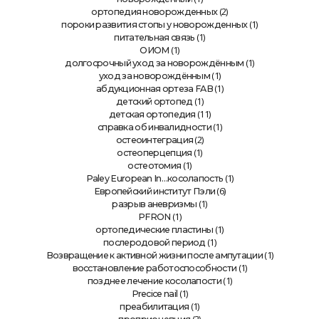
(2)
ортопедия новорожденных
(1)
пороки развития стопы у новорожденных
(1)
питательная связь
(1)
ОИОМ
(1)
долгосрочный уход за новорождённым
(1)
уход за новорождённым
(1)
абдукционная ортеза FAB
(1)
детский ортопед
(11)
детская ортопедия
(1)
справка об инвалидности
(2)
остеоинтеграция
(1)
остеоперцепция
(1)
остеотомия
(1)
Paley European In…косолапость
(6)
Европейский институт Пэли
(1)
разрыв аневризмы
(1)
PFRON
(1)
ортопедические пластины
(1)
послеродовой период
(1)
Возвращение к активной жизни после ампутации
(1)
восстановление работоспособности
(1)
позднее лечение косолапости
(1)
Precice nail
(1)
преабилитация