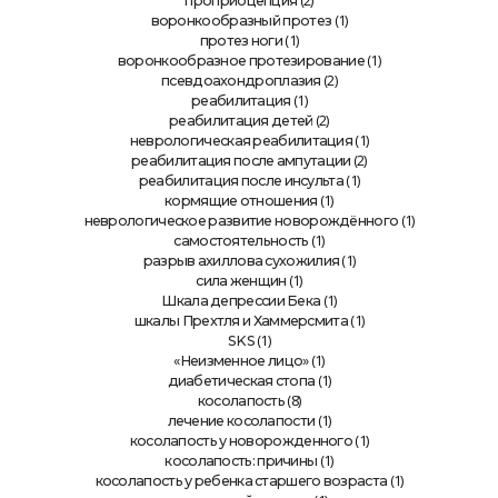
(2)
проприоцепция
(1)
воронкообразный протез
(1)
протез ноги
(1)
воронкообразное протезирование
(2)
псевдоахондроплазия
(1)
реабилитация
(2)
реабилитация детей
(1)
неврологическая реабилитация
(2)
реабилитация после ампутации
(1)
реабилитация после инсульта
(1)
кормящие отношения
(1)
неврологическое развитие новорождённого
(1)
самостоятельность
(1)
разрыв ахиллова сухожилия
(1)
сила женщин
(1)
Шкала депрессии Бека
(1)
шкалы Прехтля и Хаммерсмита
(1)
SKS
(1)
«Неизменное лицо»
(1)
диабетическая стопа
(8)
косолапость
(1)
лечение косолапости
(1)
косолапость у новорожденного
(1)
косолапость: причины
(1)
косолапость у ребенка старшего возраста