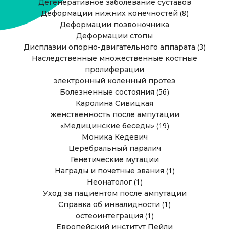
Дегенеративное заболевание суставов
(8)
Деформации нижних конечностей
Деформации позвоночника
Деформации стопы
(3)
Дисплазии опорно-двигательного аппарата
Наследственные множественные костные
пролиферации
электронный коленный протез
(56)
Болезненные состояния
Каролина Сивицкая
женственность после ампутации
(19)
«Медицинские беседы»
Моника Кедевич
Церебральный паралич
Генетические мутации
(1)
Награды и почетные звания
(1)
Неонатолог
Уход за пациентом после ампутации
(1)
Справка об инвалидности
(1)
остеоинтеграция
Европейский институт Пейли