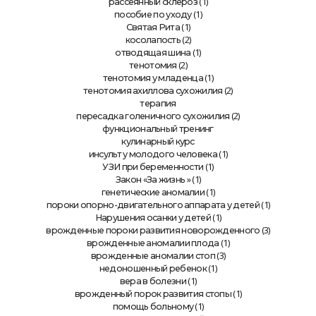
(1)
рассеянный склероз
(1)
пособие по уходу
(1)
Святая Рита
(2)
косолапость
(1)
отводящая шина
(2)
тенотомия
(1)
тенотомия у младенца
(2)
тенотомия ахиллова сухожилия
терапия
(2)
пересадка голеничного сухожилия
функциональный тренинг
кулинарный курс
(1)
инсульт у молодого человека
(1)
УЗИ при беременности
» (1)
Закон «За жизнь
(1)
генетические аномалии
(1)
пороки опорно-двигательного аппарата у детей
(1)
Нарушения осанки у детей
(3)
врожденные пороки развития новорожденного
(1)
врожденные аномалии плода
(3)
врожденные аномалии стоп
(1)
недоношенный ребенок
(1)
вера в болезни
(1)
врожденный порок развития стопы
(1)
помощь больному