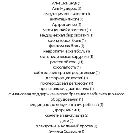
(1)
Агнешка Внук
(2)
Аль-Мудерис
(1)
ампутация конечности
(1)
ампутация ноги
(1)
Артрогрипоз
(1)
медицинский ассистент
(1)
медицинская бюрократия
(1)
хроническая боль
(1)
фантомная боль
(1)
невропатическая боль
(1)
ортопедическая хирургия
(1)
ростовой хрящ
(1)
косолапость
(1)
соблюдение правил родителями
(1)
деформации костей
(1)
послеродовая депрессия
(1)
пренатальная диагностика
финансовая поддержка на приобретение реабилитационного
(1)
оборудования
(1)
медицинская документация ребенка
(1)
Дрор Пейли
(2)
скелетная дисплазия
(1)
дети
(1)
электронный коленный протез
(1)
Эмилка Сковрон