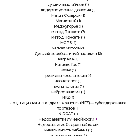
(1)
аукционы для Эмии
(1)
лидер по уровню доверия
(1)
Магда Сковрон
(1)
Магнитный
(1)
Меджугорье
(7)
метод Понсети
(1)
метод Понсети
(1)
MOPS
мелкая моторика
(18)
Детский церебральный паралич
(1)
награда
(1)
Наталья Гос
(1)
наука
(2)
рецидив косолапости
(1)
неонатолог
(1)
неонатология
(1)
нейроразвитие
(1)
NFZ
Фонд национального здравоохранения (
NFZ) — субсидирование
(1)
протезов
(1)
NIDCAP
Недоразвитие лучевой кости
Недоразвитие бедренной кости
(1)
инвалидность ребенка
(1)
новорожденный