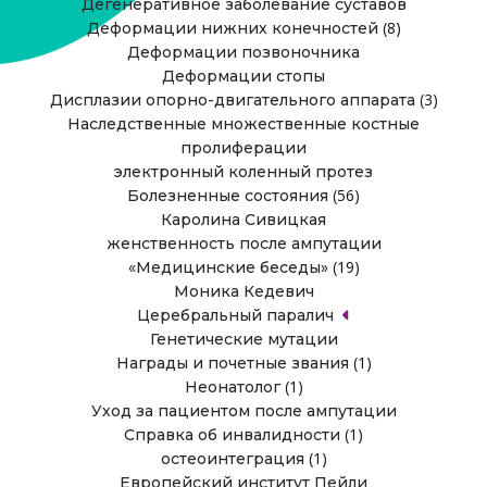
Дегенеративное заболевание суставов
(8)
Деформации нижних конечностей
Деформации позвоночника
Деформации стопы
(3)
Дисплазии опорно-двигательного аппарата
Наследственные множественные костные
пролиферации
электронный коленный протез
(56)
Болезненные состояния
Каролина Сивицкая
женственность после ампутации
(19)
«Медицинские беседы»
Моника Кедевич
Церебральный паралич
Генетические мутации
(1)
Награды и почетные звания
(1)
Неонатолог
Уход за пациентом после ампутации
(1)
Справка об инвалидности
(1)
остеоинтеграция
Европейский институт Пейли