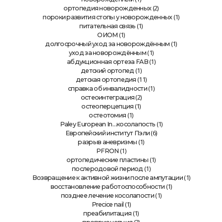
(2)
ортопедия новорожденных
(1)
пороки развития стопы у новорожденных
(1)
питательная связь
(1)
ОИОМ
(1)
долгосрочный уход за новорождённым
(1)
уход за новорождённым
(1)
абдукционная ортеза FAB
(1)
детский ортопед
(11)
детская ортопедия
(1)
справка об инвалидности
(2)
остеоинтеграция
(1)
остеоперцепция
(1)
остеотомия
(1)
Paley European In…косолапость
(6)
Европейский институт Пэли
(1)
разрыв аневризмы
(1)
PFRON
(1)
ортопедические пластины
(1)
послеродовой период
(1)
Возвращение к активной жизни после ампутации
(1)
восстановление работоспособности
(1)
позднее лечение косолапости
(1)
Precice nail
(1)
преабилитация