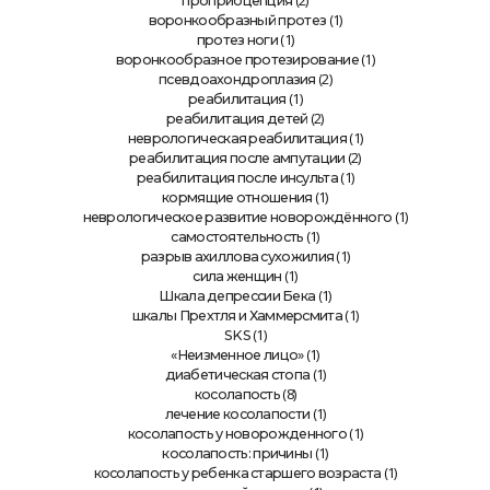
(2)
проприоцепция
(1)
воронкообразный протез
(1)
протез ноги
(1)
воронкообразное протезирование
(2)
псевдоахондроплазия
(1)
реабилитация
(2)
реабилитация детей
(1)
неврологическая реабилитация
(2)
реабилитация после ампутации
(1)
реабилитация после инсульта
(1)
кормящие отношения
(1)
неврологическое развитие новорождённого
(1)
самостоятельность
(1)
разрыв ахиллова сухожилия
(1)
сила женщин
(1)
Шкала депрессии Бека
(1)
шкалы Прехтля и Хаммерсмита
(1)
SKS
(1)
«Неизменное лицо»
(1)
диабетическая стопа
(8)
косолапость
(1)
лечение косолапости
(1)
косолапость у новорожденного
(1)
косолапость: причины
(1)
косолапость у ребенка старшего возраста