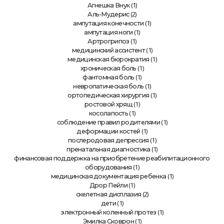
(1)
Агнешка Внук
(2)
Аль-Мудерис
(1)
ампутация конечности
(1)
ампутация ноги
(1)
Артрогрипоз
(1)
медицинский ассистент
(1)
медицинская бюрократия
(1)
хроническая боль
(1)
фантомная боль
(1)
невропатическая боль
(1)
ортопедическая хирургия
(1)
ростовой хрящ
(1)
косолапость
(1)
соблюдение правил родителями
(1)
деформации костей
(1)
послеродовая депрессия
(1)
пренатальная диагностика
финансовая поддержка на приобретение реабилитационного
(1)
оборудования
(1)
медицинская документация ребенка
(1)
Дрор Пейли
(2)
скелетная дисплазия
(1)
дети
(1)
электронный коленный протез
(1)
Эмилка Сковрон