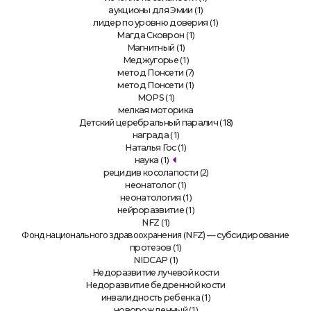
(1)
аукционы для Эмии
(1)
лидер по уровню доверия
(1)
Магда Сковрон
(1)
Магнитный
(1)
Меджугорье
(7)
метод Понсети
(1)
метод Понсети
(1)
MOPS
мелкая моторика
(18)
Детский церебральный паралич
(1)
награда
(1)
Наталья Гос
(1)
наука
(2)
рецидив косолапости
(1)
неонатолог
(1)
неонатология
(1)
нейроразвитие
(1)
NFZ
Фонд национального здравоохранения (
NFZ) — субсидирование
(1)
протезов
(1)
NIDCAP
Недоразвитие лучевой кости
Недоразвитие бедренной кости
(1)
инвалидность ребенка
(1)
новорожденный