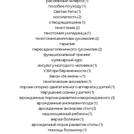
(1)
рассеянный склероз
(1)
пособие по уходу
(1)
Святая Рита
(2)
косолапость
(1)
отводящая шина
(2)
тенотомия
(1)
тенотомия у младенца
(2)
тенотомия ахиллова сухожилия
терапия
(2)
пересадка голеничного сухожилия
функциональный тренинг
кулинарный курс
(1)
инсульт у молодого человека
(1)
УЗИ при беременности
» (1)
Закон «За жизнь
(1)
генетические аномалии
(1)
пороки опорно-двигательного аппарата у детей
(1)
Нарушения осанки у детей
(3)
врожденные пороки развития новорожденного
(1)
врожденные аномалии плода
(3)
врожденные аномалии стоп
(1)
недоношенный ребенок
(1)
вера в болезни
(1)
врожденный порок развития стопы
(1)
помощь больному