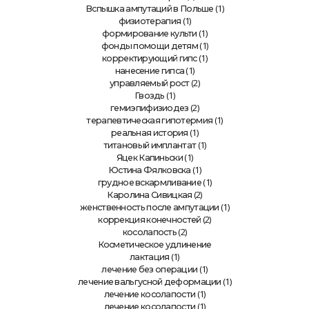
(1)
Вспышка ампутаций в Польше
(1)
физиотерапия
(1)
формирование культи
(1)
фонды помощи детям
(1)
корректирующий гипс
(1)
нанесение гипса
(2)
управляемый рост
(1)
Гвоздь
(2)
гемиэпифизиодез
(1)
терапевтическая гипотермия
(1)
реальная история
(1)
титановый имплантат
(1)
Яцек Капиньски
(1)
Юстина Фялковска
(1)
грудное вскармливание
(2)
Каролина Сивицкая
(1)
женственность после ампутации
(2)
коррекция конечностей
(2)
косолапость
Косметическое удлинение
(1)
лактация
(1)
лечение без операции
(1)
лечение вальгусной деформации
(1)
лечение косолапости
(1)
лечение косолапости