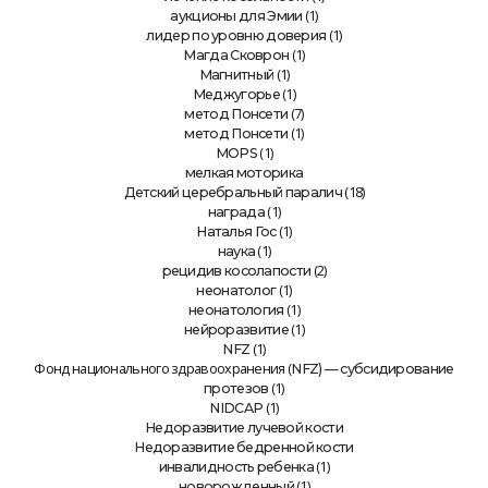
(1)
аукционы для Эмии
(1)
лидер по уровню доверия
(1)
Магда Сковрон
(1)
Магнитный
(1)
Меджугорье
(7)
метод Понсети
(1)
метод Понсети
(1)
MOPS
мелкая моторика
(18)
Детский церебральный паралич
(1)
награда
(1)
Наталья Гос
(1)
наука
(2)
рецидив косолапости
(1)
неонатолог
(1)
неонатология
(1)
нейроразвитие
(1)
NFZ
Фонд национального здравоохранения (
NFZ) — субсидирование
(1)
протезов
(1)
NIDCAP
Недоразвитие лучевой кости
Недоразвитие бедренной кости
(1)
инвалидность ребенка
(1)
новорожденный