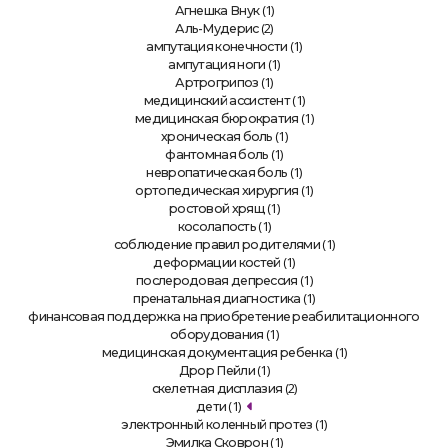
(1)
Агнешка Внук
(2)
Аль-Мудерис
(1)
ампутация конечности
(1)
ампутация ноги
(1)
Артрогрипоз
(1)
медицинский ассистент
(1)
медицинская бюрократия
(1)
хроническая боль
(1)
фантомная боль
(1)
невропатическая боль
(1)
ортопедическая хирургия
(1)
ростовой хрящ
(1)
косолапость
(1)
соблюдение правил родителями
(1)
деформации костей
(1)
послеродовая депрессия
(1)
пренатальная диагностика
финансовая поддержка на приобретение реабилитационного
(1)
оборудования
(1)
медицинская документация ребенка
(1)
Дрор Пейли
(2)
скелетная дисплазия
(1)
дети
(1)
электронный коленный протез
(1)
Эмилка Сковрон