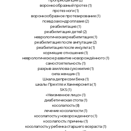
(2)
проприоцепция
(1)
воронкообразный протез
(1)
протез ноги
(1)
воронкообразное протезирование
(2)
псевдоахондроплазия
(1)
реабилитация
(2)
реабилитация детей
(1)
неврологическая реабилитация
(2)
реабилитация после ампутации
(1)
реабилитация после инсульта
(1)
кормящие отношения
(1)
неврологическое развитие новорождённого
(1)
самостоятельность
(1)
разрыв ахиллова сухожилия
(1)
сила женщин
(1)
Шкала депрессии Бека
(1)
шкалы Прехтля и Хаммерсмита
(1)
SKS
(1)
«Неизменное лицо»
(1)
диабетическая стопа
(8)
косолапость
(1)
лечение косолапости
(1)
косолапость у новорожденного
(1)
косолапость: причины
(1)
косолапость у ребенка старшего возраста