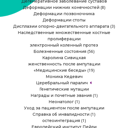
Дегенеративное заболевание суставов
(8)
Деформации нижних конечностей
Деформации позвоночника
Деформации стопы
(3)
Дисплазии опорно-двигательного аппарата
Наследственные множественные костные
пролиферации
электронный коленный протез
(56)
Болезненные состояния
Каролина Сивицкая
женственность после ампутации
(19)
«Медицинские беседы»
Моника Кедевич
Церебральный паралич
Генетические мутации
(1)
Награды и почетные звания
(1)
Неонатолог
Уход за пациентом после ампутации
(1)
Справка об инвалидности
(1)
остеоинтеграция
Европейский институт Пейли