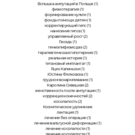
(1)
Вспышка ампутаций в Польше
(1)
физиотерапия
(1)
формирование культи
(1)
фонды помощи детям
(1)
корректирующий гипс
(1)
нанесение гипса
(2)
управляемый рост
(1)
Гвоздь
(2)
гемиэпифизиодез
(1)
терапевтическая гипотермия
(1)
реальная история
(1)
титановый имплантат
(1)
Яцек Капиньски
(1)
Юстина Фялковска
(1)
грудное вскармливание
(2)
Каролина Сивицкая
(1)
женственность после ампутации
(2)
коррекция конечностей
(2)
косолапость
Косметическое удлинение
(1)
лактация
(1)
лечение без операции
(1)
лечение вальгусной деформации
(1)
лечение косолапости
(1)
лечение косолапости