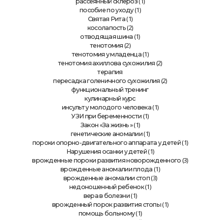
(1)
рассеянный склероз
(1)
пособие по уходу
(1)
Святая Рита
(2)
косолапость
(1)
отводящая шина
(2)
тенотомия
(1)
тенотомия у младенца
(2)
тенотомия ахиллова сухожилия
терапия
(2)
пересадка голеничного сухожилия
функциональный тренинг
кулинарный курс
(1)
инсульт у молодого человека
(1)
УЗИ при беременности
» (1)
Закон «За жизнь
(1)
генетические аномалии
(1)
пороки опорно-двигательного аппарата у детей
(1)
Нарушения осанки у детей
(3)
врожденные пороки развития новорожденного
(1)
врожденные аномалии плода
(3)
врожденные аномалии стоп
(1)
недоношенный ребенок
(1)
вера в болезни
(1)
врожденный порок развития стопы
(1)
помощь больному