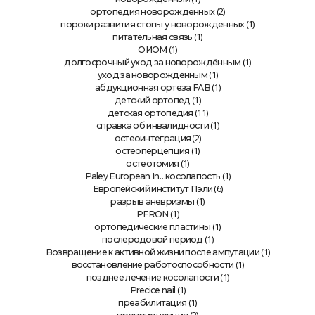
(2)
ортопедия новорожденных
(1)
пороки развития стопы у новорожденных
(1)
питательная связь
(1)
ОИОМ
(1)
долгосрочный уход за новорождённым
(1)
уход за новорождённым
(1)
абдукционная ортеза FAB
(1)
детский ортопед
(11)
детская ортопедия
(1)
справка об инвалидности
(2)
остеоинтеграция
(1)
остеоперцепция
(1)
остеотомия
(1)
Paley European In…косолапость
(6)
Европейский институт Пэли
(1)
разрыв аневризмы
(1)
PFRON
(1)
ортопедические пластины
(1)
послеродовой период
(1)
Возвращение к активной жизни после ампутации
(1)
восстановление работоспособности
(1)
позднее лечение косолапости
(1)
Precice nail
(1)
преабилитация