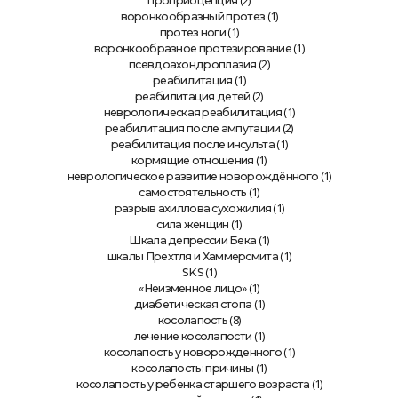
(2)
проприоцепция
(1)
воронкообразный протез
(1)
протез ноги
(1)
воронкообразное протезирование
(2)
псевдоахондроплазия
(1)
реабилитация
(2)
реабилитация детей
(1)
неврологическая реабилитация
(2)
реабилитация после ампутации
(1)
реабилитация после инсульта
(1)
кормящие отношения
(1)
неврологическое развитие новорождённого
(1)
самостоятельность
(1)
разрыв ахиллова сухожилия
(1)
сила женщин
(1)
Шкала депрессии Бека
(1)
шкалы Прехтля и Хаммерсмита
(1)
SKS
(1)
«Неизменное лицо»
(1)
диабетическая стопа
(8)
косолапость
(1)
лечение косолапости
(1)
косолапость у новорожденного
(1)
косолапость: причины
(1)
косолапость у ребенка старшего возраста