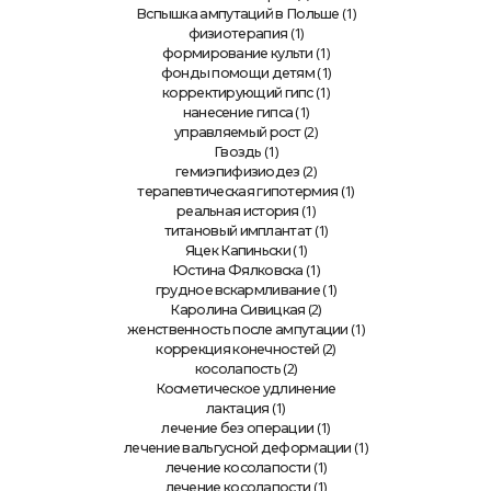
(1)
Вспышка ампутаций в Польше
(1)
физиотерапия
(1)
формирование культи
(1)
фонды помощи детям
(1)
корректирующий гипс
(1)
нанесение гипса
(2)
управляемый рост
(1)
Гвоздь
(2)
гемиэпифизиодез
(1)
терапевтическая гипотермия
(1)
реальная история
(1)
титановый имплантат
(1)
Яцек Капиньски
(1)
Юстина Фялковска
(1)
грудное вскармливание
(2)
Каролина Сивицкая
(1)
женственность после ампутации
(2)
коррекция конечностей
(2)
косолапость
Косметическое удлинение
(1)
лактация
(1)
лечение без операции
(1)
лечение вальгусной деформации
(1)
лечение косолапости
(1)
лечение косолапости