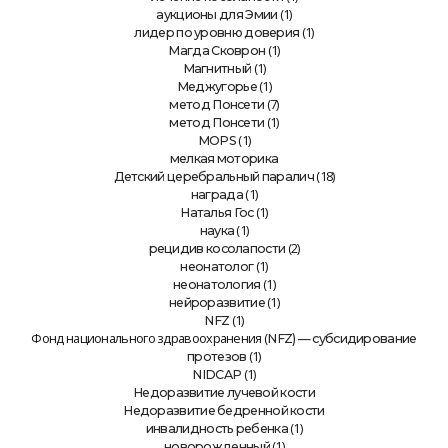
(1)
аукционы для Эмии
(1)
лидер по уровню доверия
(1)
Магда Сковрон
(1)
Магнитный
(1)
Меджугорье
(7)
метод Понсети
(1)
метод Понсети
(1)
MOPS
мелкая моторика
(18)
Детский церебральный паралич
(1)
награда
(1)
Наталья Гос
(1)
наука
(2)
рецидив косолапости
(1)
неонатолог
(1)
неонатология
(1)
нейроразвитие
(1)
NFZ
Фонд национального здравоохранения (
NFZ) — субсидирование
(1)
протезов
(1)
NIDCAP
Недоразвитие лучевой кости
Недоразвитие бедренной кости
(1)
инвалидность ребенка
(1)
новорожденный