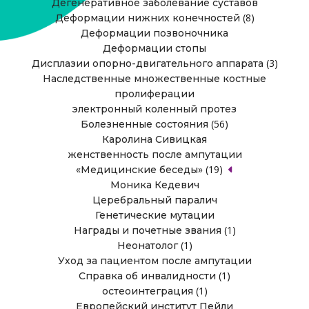
Дегенеративное заболевание суставов
(8)
Деформации нижних конечностей
Деформации позвоночника
Деформации стопы
(3)
Дисплазии опорно-двигательного аппарата
Наследственные множественные костные
пролиферации
электронный коленный протез
(56)
Болезненные состояния
Каролина Сивицкая
женственность после ампутации
(19)
«Медицинские беседы»
Моника Кедевич
Церебральный паралич
Генетические мутации
(1)
Награды и почетные звания
(1)
Неонатолог
Уход за пациентом после ампутации
(1)
Справка об инвалидности
(1)
остеоинтеграция
Европейский институт Пейли