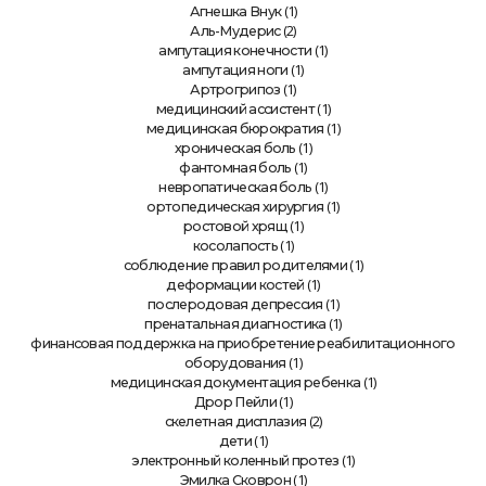
(1)
Агнешка Внук
(2)
Аль-Мудерис
(1)
ампутация конечности
(1)
ампутация ноги
(1)
Артрогрипоз
(1)
медицинский ассистент
(1)
медицинская бюрократия
(1)
хроническая боль
(1)
фантомная боль
(1)
невропатическая боль
(1)
ортопедическая хирургия
(1)
ростовой хрящ
(1)
косолапость
(1)
соблюдение правил родителями
(1)
деформации костей
(1)
послеродовая депрессия
(1)
пренатальная диагностика
финансовая поддержка на приобретение реабилитационного
(1)
оборудования
(1)
медицинская документация ребенка
(1)
Дрор Пейли
(2)
скелетная дисплазия
(1)
дети
(1)
электронный коленный протез
(1)
Эмилка Сковрон