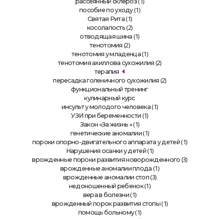
(1)
рассеянный склероз
(1)
пособие по уходу
(1)
Святая Рита
(2)
косолапость
(1)
отводящая шина
(2)
тенотомия
(1)
тенотомия у младенца
(2)
тенотомия ахиллова сухожилия
терапия
(2)
пересадка голеничного сухожилия
функциональный тренинг
кулинарный курс
(1)
инсульт у молодого человека
(1)
УЗИ при беременности
» (1)
Закон «За жизнь
(1)
генетические аномалии
(1)
пороки опорно-двигательного аппарата у детей
(1)
Нарушения осанки у детей
(3)
врожденные пороки развития новорожденного
(1)
врожденные аномалии плода
(3)
врожденные аномалии стоп
(1)
недоношенный ребенок
(1)
вера в болезни
(1)
врожденный порок развития стопы
(1)
помощь больному