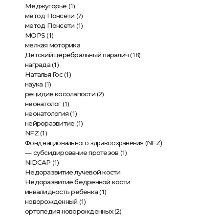
(1)
Меджугорье
(7)
метод Понсети
(1)
метод Понсети
(1)
MOPS
мелкая моторика
(18)
Детский церебральный паралич
(1)
награда
(1)
Наталья Гос
(1)
наука
(2)
рецидив косолапости
(1)
неонатолог
(1)
неонатология
(1)
нейроразвитие
(1)
NFZ
Фонд национального здравоохранения (
NFZ)
(1)
— субсидирование протезов
(1)
NIDCAP
Недоразвитие лучевой кости
Недоразвитие бедренной кости
(1)
инвалидность ребенка
(1)
новорожденный
(2)
ортопедия новорожденных