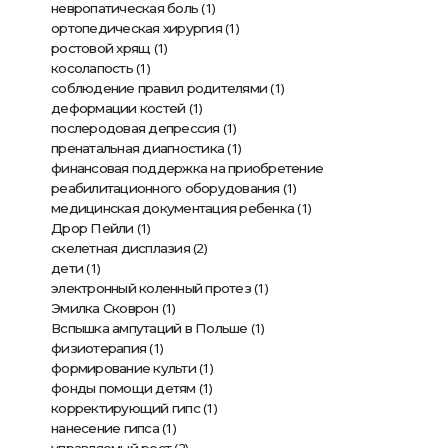
(1)
невропатическая боль
(1)
ортопедическая хирургия
(1)
ростовой хрящ
(1)
косолапость
(1)
соблюдение правил родителями
(1)
деформации костей
(1)
послеродовая депрессия
(1)
пренатальная диагностика
финансовая поддержка на приобретение
(1)
реабилитационного оборудования
(1)
медицинская документация ребенка
(1)
Дрор Пейли
(2)
скелетная дисплазия
(1)
дети
(1)
электронный коленный протез
(1)
Эмилка Сковрон
(1)
Вспышка ампутаций в Польше
(1)
физиотерапия
(1)
формирование культи
(1)
фонды помощи детям
(1)
корректирующий гипс
(1)
нанесение гипса