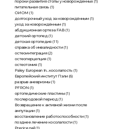
(1)
пороки развития стопы у новорожденных
(1)
питательная связь
(1)
ОИОМ
(1)
долгосрочный уход за новорождённым
(1)
уход за новорождённым
(1)
абдукционная ортеза FAB
(1)
детский ортопед
(11)
детская ортопедия
(1)
справка об инвалидности
(2)
остеоинтеграция
(1)
остеоперцепция
(1)
остеотомия
(1)
Paley European In…косолапость
(6)
Европейский институт Пэли
(1)
разрыв аневризмы
(1)
PFRON
(1)
ортопедические пластины
(1)
послеродовой период
Возвращение к активной жизни после
(1)
ампутации
(1)
восстановление работоспособности
(1)
позднее лечение косолапости
(1)
Precice nail