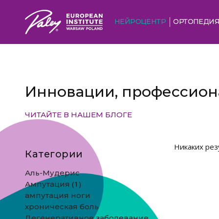
НЕЙРОЦЕНТР
ОРТОПЕДИ
Инновации, профессиона
ЧИТАЙТЕ В НАШЕМ БЛОГЕ
Никаких рез
Категории
Аль-Мудерис
(1)
Ампутация
ампутация ноги
хроническая боль
Дегенеративное заболевание