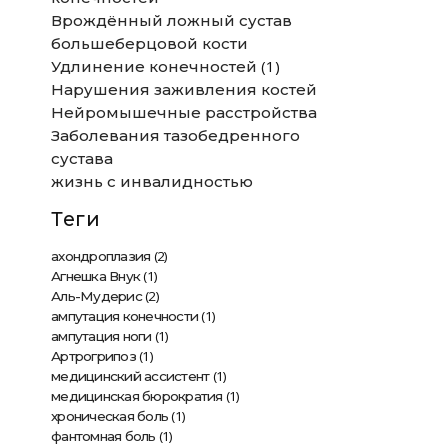
Врождённый ложный сустав
большеберцовой кости
(1)
Удлинение конечностей
Нарушения заживления костей
Нейромышечные расстройства
Заболевания тазобедренного
сустава
жизнь с инвалидностью
Теги
(2)
ахондроплазия
(1)
Агнешка Внук
(2)
Аль-Мудерис
(1)
ампутация конечности
(1)
ампутация ноги
(1)
Артрогрипоз
(1)
медицинский ассистент
(1)
медицинская бюрократия
(1)
хроническая боль
(1)
фантомная боль