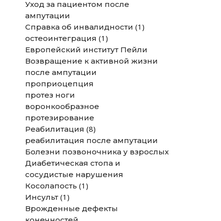
Уход за пациентом после
ампутации
(1)
Справка об инвалидности
(1)
остеоинтеграция
Европейский институт Пейли
Возвращение к активной жизни
после ампутации
проприоцепция
протез ноги
воронкообразное
протезирование
(8)
Реабилитация
реабилитация после ампутации
Болезни позвоночника у взрослых
Диабетическая стопа и
сосудистые нарушения
(1)
Косолапость
(1)
Инсульт
Врожденные дефекты
конечностей