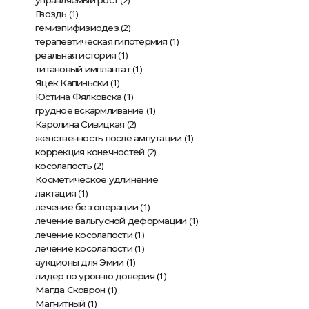
(2)
управляемый рост
(1)
Гвоздь
(2)
гемиэпифизиодез
(1)
терапевтическая гипотермия
(1)
реальная история
(1)
титановый имплантат
(1)
Яцек Капиньски
(1)
Юстина Фялковска
(1)
грудное вскармливание
(2)
Каролина Сивицкая
(1)
женственность после ампутации
(2)
коррекция конечностей
(2)
косолапость
Косметическое удлинение
(1)
лактация
(1)
лечение без операции
(1)
лечение вальгусной деформации
(1)
лечение косолапости
(1)
лечение косолапости
(1)
аукционы для Эмии
(1)
лидер по уровню доверия
(1)
Магда Сковрон
(1)
Магнитный