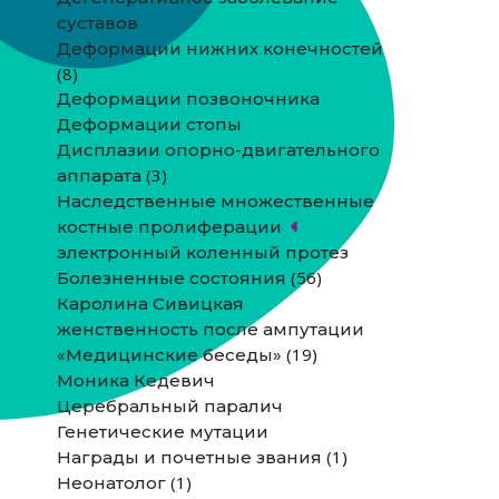
суставов
Деформации нижних конечностей
(8)
Деформации позвоночника
Деформации стопы
Дисплазии опорно-двигательного
(3)
аппарата
Наследственные множественные
костные пролиферации
электронный коленный протез
(56)
Болезненные состояния
Каролина Сивицкая
женственность после ампутации
(19)
«Медицинские беседы»
Моника Кедевич
Церебральный паралич
Генетические мутации
(1)
Награды и почетные звания
(1)
Неонатолог