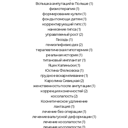
(1)
Вспышка ампутаций в Польше
(1)
физиотерапия
(1)
формирование культи
(1)
фонды помощи детям
(1)
корректирующий гипс
(1)
нанесение гипса
(2)
управляемый рост
(1)
Гвоздь
(2)
гемиэпифизиодез
(1)
терапевтическая гипотермия
(1)
реальная история
(1)
титановый имплантат
(1)
Яцек Капиньски
(1)
Юстина Фялковска
(1)
грудное вскармливание
(2)
Каролина Сивицкая
(1)
женственность после ампутации
(2)
коррекция конечностей
(2)
косолапость
Косметическое удлинение
(1)
лактация
(1)
лечение без операции
(1)
лечение вальгусной деформации
(1)
лечение косолапости
(1)
лечение косолапости