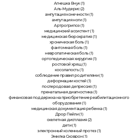
(1)
Агнешка Внук
(2)
Аль-Мудерис
(1)
ампутация конечности
(1)
ампутация ноги
(1)
Артрогрипоз
(1)
медицинский ассистент
(1)
медицинская бюрократия
(1)
хроническая боль
(1)
фантомная боль
(1)
невропатическая боль
(1)
ортопедическая хирургия
(1)
ростовой хрящ
(1)
косолапость
(1)
соблюдение правил родителями
(1)
деформации костей
(1)
послеродовая депрессия
(1)
пренатальная диагностика
финансовая поддержка на приобретение реабилитационного
(1)
оборудования
(1)
медицинская документация ребенка
(1)
Дрор Пейли
(2)
скелетная дисплазия
(1)
дети
(1)
электронный коленный протез
(1)
Эмилка Сковрон