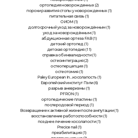
(2)
ортопедия новорожденных
(1)
пороки развития стопы у новорожденных
(1)
питательная связь
(1)
ОИОМ
(1)
долгосрочный уход за новорождённым
(1)
уход за новорождённым
(1)
абдукционная ортеза FAB
(1)
детский ортопед
(11)
детская ортопедия
(1)
справка об инвалидности
(2)
остеоинтеграция
(1)
остеоперцепция
(1)
остеотомия
(1)
Paley European In…косолапость
(6)
Европейский институт Пэли
(1)
разрыв аневризмы
(1)
PFRON
(1)
ортопедические пластины
(1)
послеродовой период
(1)
Возвращение к активной жизни после ампутации
(1)
восстановление работоспособности
(1)
позднее лечение косолапости
(1)
Precice nail
(1)
преабилитация