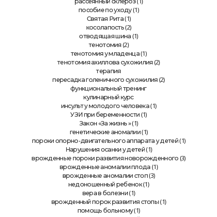
(1)
рассеянный склероз
(1)
пособие по уходу
(1)
Святая Рита
(2)
косолапость
(1)
отводящая шина
(2)
тенотомия
(1)
тенотомия у младенца
(2)
тенотомия ахиллова сухожилия
терапия
(2)
пересадка голеничного сухожилия
функциональный тренинг
кулинарный курс
(1)
инсульт у молодого человека
(1)
УЗИ при беременности
» (1)
Закон «За жизнь
(1)
генетические аномалии
(1)
пороки опорно-двигательного аппарата у детей
(1)
Нарушения осанки у детей
(3)
врожденные пороки развития новорожденного
(1)
врожденные аномалии плода
(3)
врожденные аномалии стоп
(1)
недоношенный ребенок
(1)
вера в болезни
(1)
врожденный порок развития стопы
(1)
помощь больному