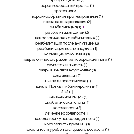
(2)
проприоцепция
(1)
воронкообразный протез
(1)
протез ноги
(1)
воронкообразное протезирование
(2)
псевдоахондроплазия
(1)
реабилитация
(2)
реабилитация детей
(1)
неврологическая реабилитация
(2)
реабилитация после ампутации
(1)
реабилитация после инсульта
(1)
кормящие отношения
(1)
неврологическое развитие новорождённого
(1)
самостоятельность
(1)
разрыв ахиллова сухожилия
(1)
сила женщин
(1)
Шкала депрессии Бека
(1)
шкалы Прехтля и Хаммерсмита
(1)
SKS
(1)
«Неизменное лицо»
(1)
диабетическая стопа
(8)
косолапость
(1)
лечение косолапости
(1)
косолапость у новорожденного
(1)
косолапость: причины
(1)
косолапость у ребенка старшего возраста