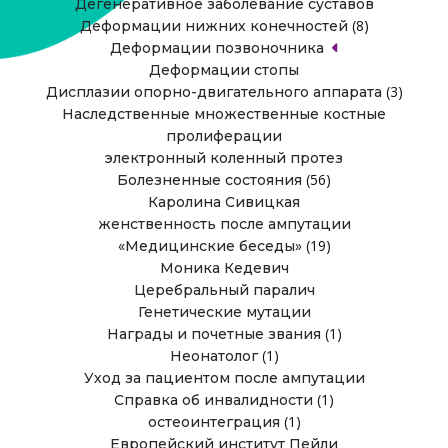
Дегенеративное заболевание суставов
(8)
Деформации нижних конечностей
Деформации позвоночника
Деформации стопы
(3)
Дисплазии опорно-двигательного аппарата
Наследственные множественные костные
пролиферации
электронный коленный протез
(56)
Болезненные состояния
Каролина Сивицкая
женственность после ампутации
(19)
«Медицинские беседы»
Моника Кедевич
Церебральный паралич
Генетические мутации
(1)
Награды и почетные звания
(1)
Неонатолог
Уход за пациентом после ампутации
(1)
Справка об инвалидности
(1)
остеоинтеграция
Европейский институт Пейли