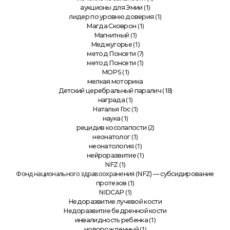
(1)
аукционы для Эмии
(1)
лидер по уровню доверия
(1)
Магда Сковрон
(1)
Магнитный
(1)
Меджугорье
(7)
метод Понсети
(1)
метод Понсети
(1)
MOPS
мелкая моторика
(18)
Детский церебральный паралич
(1)
награда
(1)
Наталья Гос
(1)
наука
(2)
рецидив косолапости
(1)
неонатолог
(1)
неонатология
(1)
нейроразвитие
(1)
NFZ
Фонд национального здравоохранения (
NFZ) — субсидирование
(1)
протезов
(1)
NIDCAP
Недоразвитие лучевой кости
Недоразвитие бедренной кости
(1)
инвалидность ребенка
(1)
новорожденный