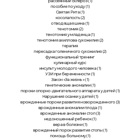
(1)
рассеянный склероз
(1)
пособие по уходу
(1)
Святая Рита
(2)
косолапость
(1)
отводящая шина
(2)
тенотомия
(1)
тенотомия у младенца
(2)
тенотомия ахиллова сухожилия
терапия
(2)
пересадка голеничного сухожилия
функциональный тренинг
кулинарный курс
(1)
инсульт у молодого человека
(1)
УЗИ при беременности
» (1)
Закон «За жизнь
(1)
генетические аномалии
(1)
пороки опорно-двигательного аппарата у детей
(1)
Нарушения осанки у детей
(3)
врожденные пороки развития новорожденного
(1)
врожденные аномалии плода
(3)
врожденные аномалии стоп
(1)
недоношенный ребенок
(1)
вера в болезни
(1)
врожденный порок развития стопы
(1)
помощь больному