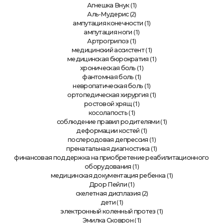
(1)
Агнешка Внук
(2)
Аль-Мудерис
(1)
ампутация конечности
(1)
ампутация ноги
(1)
Артрогрипоз
(1)
медицинский ассистент
(1)
медицинская бюрократия
(1)
хроническая боль
(1)
фантомная боль
(1)
невропатическая боль
(1)
ортопедическая хирургия
(1)
ростовой хрящ
(1)
косолапость
(1)
соблюдение правил родителями
(1)
деформации костей
(1)
послеродовая депрессия
(1)
пренатальная диагностика
финансовая поддержка на приобретение реабилитационного
(1)
оборудования
(1)
медицинская документация ребенка
(1)
Дрор Пейли
(2)
скелетная дисплазия
(1)
дети
(1)
электронный коленный протез
(1)
Эмилка Сковрон