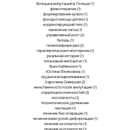
(1)
Вспышка ампутаций в Польше
(1)
физиотерапия
(1)
формирование культи
(1)
фонды помощи детям
(1)
корректирующий гипс
(1)
нанесение гипса
(2)
управляемый рост
(1)
Гвоздь
(2)
гемиэпифизиодез
(1)
терапевтическая гипотермия
(1)
реальная история
(1)
титановый имплантат
(1)
Яцек Капиньски
(1)
Юстина Фялковска
(1)
грудное вскармливание
(2)
Каролина Сивицкая
(1)
женственность после ампутации
(2)
коррекция конечностей
(2)
косолапость
Косметическое удлинение
(1)
лактация
(1)
лечение без операции
(1)
лечение вальгусной деформации
(1)
лечение косолапости
(1)
лечение косолапости