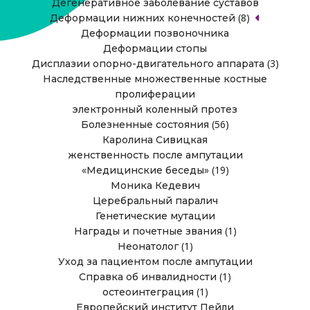
Дегенеративное заболевание суставов
(8)
Деформации нижних конечностей
Деформации позвоночника
Деформации стопы
(3)
Дисплазии опорно-двигательного аппарата
Наследственные множественные костные
пролиферации
электронный коленный протез
(56)
Болезненные состояния
Каролина Сивицкая
женственность после ампутации
(19)
«Медицинские беседы»
Моника Кедевич
Церебральный паралич
Генетические мутации
(1)
Награды и почетные звания
(1)
Неонатолог
Уход за пациентом после ампутации
(1)
Справка об инвалидности
(1)
остеоинтеграция
Европейский институт Пейли