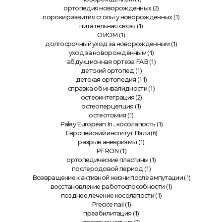
(2)
ортопедия новорожденных
(1)
пороки развития стопы у новорожденных
(1)
питательная связь
(1)
ОИОМ
(1)
долгосрочный уход за новорождённым
(1)
уход за новорождённым
(1)
абдукционная ортеза FAB
(1)
детский ортопед
(11)
детская ортопедия
(1)
справка об инвалидности
(2)
остеоинтеграция
(1)
остеоперцепция
(1)
остеотомия
(1)
Paley European In…косолапость
(6)
Европейский институт Пэли
(1)
разрыв аневризмы
(1)
PFRON
(1)
ортопедические пластины
(1)
послеродовой период
(1)
Возвращение к активной жизни после ампутации
(1)
восстановление работоспособности
(1)
позднее лечение косолапости
(1)
Precice nail
(1)
преабилитация