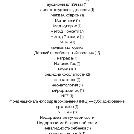
(1)
аукционы для Эмии
(1)
лидер по уровню доверия
(1)
Магда Сковрон
(1)
Магнитный
(1)
Меджугорье
(7)
метод Понсети
(1)
метод Понсети
(1)
MOPS
мелкая моторика
(18)
Детский церебральный паралич
(1)
награда
(1)
Наталья Гос
(1)
наука
(2)
рецидив косолапости
(1)
неонатолог
(1)
неонатология
(1)
нейроразвитие
(1)
NFZ
Фонд национального здравоохранения (
NFZ) — субсидирование
(1)
протезов
(1)
NIDCAP
Недоразвитие лучевой кости
Недоразвитие бедренной кости
(1)
инвалидность ребенка
(1)
новорожденный