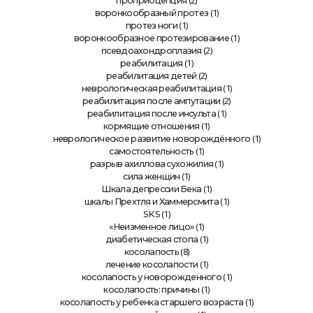
(2)
проприоцепция
(1)
воронкообразный протез
(1)
протез ноги
(1)
воронкообразное протезирование
(2)
псевдоахондроплазия
(1)
реабилитация
(2)
реабилитация детей
(1)
неврологическая реабилитация
(2)
реабилитация после ампутации
(1)
реабилитация после инсульта
(1)
кормящие отношения
(1)
неврологическое развитие новорождённого
(1)
самостоятельность
(1)
разрыв ахиллова сухожилия
(1)
сила женщин
(1)
Шкала депрессии Бека
(1)
шкалы Прехтля и Хаммерсмита
(1)
SKS
(1)
«Неизменное лицо»
(1)
диабетическая стопа
(8)
косолапость
(1)
лечение косолапости
(1)
косолапость у новорожденного
(1)
косолапость: причины
(1)
косолапость у ребенка старшего возраста