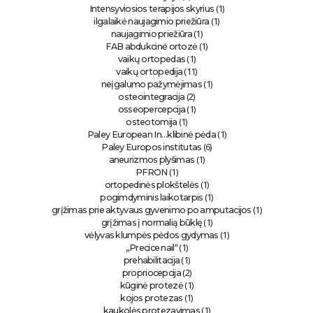
(1)
Intensyviosios terapijos skyrius
(1)
ilgalaikė naujagimio priežiūra
(1)
naujagimio priežiūra
(1)
FAB abdukcinė ortozė
(1)
vaikų ortopedas
(11)
vaikų ortopedija
(1)
neįgalumo pažymėjimas
(2)
osteointegracija
(1)
osseopercepcija
(1)
osteotomija
(1)
Paley European In…klibinė pėda
(6)
Paley Europos institutas
(1)
aneurizmos plyšimas
(1)
PFRON
(1)
ortopedinės plokštelės
(1)
pogimdyminis laikotarpis
(1)
grįžimas prie aktyvaus gyvenimo po amputacijos
(1)
grįžimas į normalią būklę
(1)
vėlyvas klumpės pėdos gydymas
(1)
„Precice nail“
(1)
prehabilitacija
(2)
propriocepcija
(1)
kūginė protezė
(1)
kojos protezas
(1)
kaukolės protezavimas