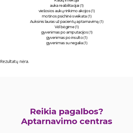
Kaulų infekcija
(1)
auka reabilitacijai
(1)
viešosios aukų rinkimo akcijos
(1)
motinos psichinė sveikata
(1)
Auksinis lauras už pacientų aptarnavimą
(1)
Vėl bėgime
(1)
gyvenimas po amputacijos
(1)
gyvenimas po insulto
(1)
gyvenimas su negalia
Rezultatų nėra.
Reikia pagalbos?
Aptarnavimo centras