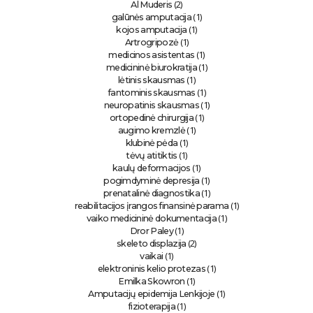
(2)
Al Muderis
(1)
galūnės amputacija
(1)
kojos amputacija
(1)
Artrogripozė
(1)
medicinos asistentas
(1)
medicininė biurokratija
(1)
lėtinis skausmas
(1)
fantominis skausmas
(1)
neuropatinis skausmas
(1)
ortopedinė chirurgija
(1)
augimo kremzlė
(1)
klubinė pėda
(1)
tėvų atitiktis
(1)
kaulų deformacijos
(1)
pogimdyminė depresija
(1)
prenatalinė diagnostika
(1)
reabilitacijos įrangos finansinė parama
(1)
vaiko medicininė dokumentacija
(1)
Dror Paley
(2)
skeleto displazija
(1)
vaikai
(1)
elektroninis kelio protezas
(1)
Emilka Skowron
(1)
Amputacijų epidemija Lenkijoje
(1)
fizioterapija