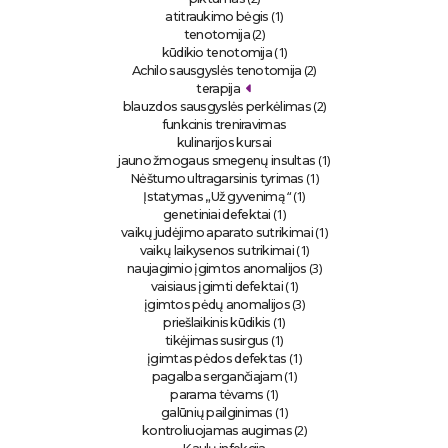
(1)
atitraukimo bėgis
(2)
tenotomija
(1)
kūdikio tenotomija
(2)
Achilo sausgyslės tenotomija
terapija
(2)
blauzdos sausgyslės perkėlimas
funkcinis treniravimas
kulinarijos kursai
(1)
jauno žmogaus smegenų insultas
(1)
Nėštumo ultragarsinis tyrimas
“ (1)
Įstatymas „Už gyvenimą
(1)
genetiniai defektai
(1)
vaikų judėjimo aparato sutrikimai
(1)
vaikų laikysenos sutrikimai
(3)
naujagimio įgimtos anomalijos
(1)
vaisiaus įgimti defektai
(3)
įgimtos pėdų anomalijos
(1)
priešlaikinis kūdikis
(1)
tikėjimas susirgus
(1)
įgimtas pėdos defektas
(1)
pagalba sergančiajam
(1)
parama tėvams
(1)
galūnių pailginimas
(2)
kontroliuojamas augimas