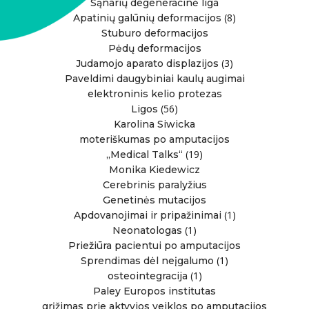
Sąnarių degeneracinė liga
(8)
Apatinių galūnių deformacijos
Stuburo deformacijos
Pėdų deformacijos
(3)
Judamojo aparato displazijos
Paveldimi daugybiniai kaulų augimai
elektroninis kelio protezas
(56)
Ligos
Karolina Siwicka
moteriškumas po amputacijos
(19)
„Medical Talks“
Monika Kiedewicz
Cerebrinis paralyžius
Genetinės mutacijos
(1)
Apdovanojimai ir pripažinimai
(1)
Neonatologas
Priežiūra pacientui po amputacijos
(1)
Sprendimas dėl neįgalumo
(1)
osteointegracija
Paley Europos institutas
grįžimas prie aktyvios veiklos po amputacijos