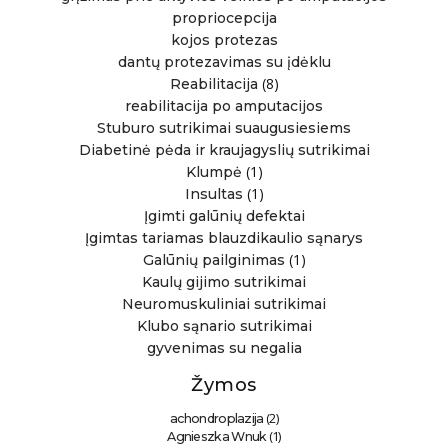
propriocepcija
kojos protezas
dantų protezavimas su įdėklu
(8)
Reabilitacija
reabilitacija po amputacijos
Stuburo sutrikimai suaugusiesiems
Diabetinė pėda ir kraujagyslių sutrikimai
(1)
Klumpė
(1)
Insultas
Įgimti galūnių defektai
Įgimtas tariamas blauzdikaulio sąnarys
(1)
Galūnių pailginimas
Kaulų gijimo sutrikimai
Neuromuskuliniai sutrikimai
Klubo sąnario sutrikimai
gyvenimas su negalia
Žymos
(2)
achondroplazija
(1)
Agnieszka Wnuk