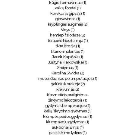
(1)
kūgio formavimas
(1)
vaikų fondai
(1)
korekcinis gipsas
(1)
gipsavimas
(2)
kryptingas augimas
(1)
Vinys
(2)
hemiepifiziodėzė
(1)
terapinė hipotermija
(1)
tikra istorija
(1)
titano implantas
(1)
Jacek Kapiński
(1)
Justyna Fiałkowska
(1)
žindymas
(2)
Karolina Siwicka
(1)
moteriškumas po amputacijos
(2)
galūnių korekcija
(2)
kreivumas
Kosmetinis prailginimas
(1)
žindymo laikotarpis
(1)
gydymas be operacijos
(1)
kelių iškrypimo gydymas
(1)
klumpės pėdos gydymas
(1)
klumpakojų gydymas
(1)
aukcionai Emiai
(1)
pasitikėjimo lyderis