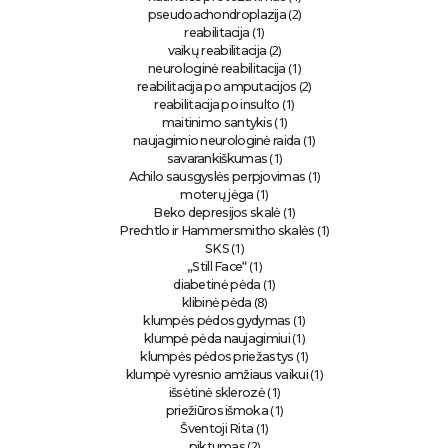
(2)
pseudoachondroplazija
(1)
reabilitacija
(2)
vaikų reabilitacija
(1)
neurologinė reabilitacija
(2)
reabilitacija po amputacijos
(1)
reabilitacija po insulto
(1)
maitinimo santykis
(1)
naujagimio neurologinė raida
(1)
savarankiškumas
(1)
Achilo sausgyslės perpjovimas
(1)
moterų jėga
(1)
Beko depresijos skalė
(1)
Prechtlo ir Hammersmitho skalės
(1)
SKS
(1)
„Still Face“
(1)
diabetinė pėda
(8)
klibinė pėda
(1)
klumpės pėdos gydymas
(1)
klumpė pėda naujagimiui
(1)
klumpės pėdos priežastys
(1)
klumpė vyresnio amžiaus vaikui
(1)
išsėtinė sklerozė
(1)
priežiūros išmoka
(1)
Šventoji Rita
(2)
piktumas