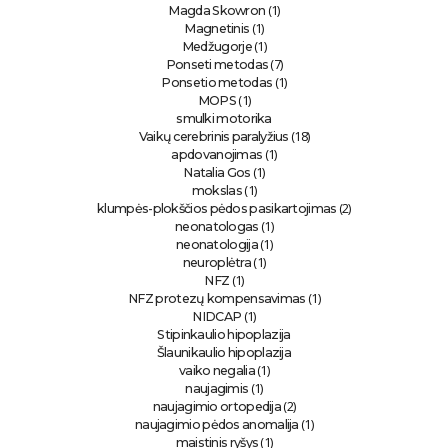
(1)
Magda Skowron
(1)
Magnetinis
(1)
Medžugorje
(7)
Ponseti metodas
(1)
Ponsetio metodas
(1)
MOPS
smulki motorika
(18)
Vaikų cerebrinis paralyžius
(1)
apdovanojimas
(1)
Natalia Gos
(1)
mokslas
(2)
klumpės-plokščios pėdos pasikartojimas
(1)
neonatologas
(1)
neonatologija
(1)
neuroplėtra
(1)
NFZ
(1)
NFZ protezų kompensavimas
(1)
NIDCAP
Stipinkaulio hipoplazija
Šlaunikaulio hipoplazija
(1)
vaiko negalia
(1)
naujagimis
(2)
naujagimio ortopedija
(1)
naujagimio pėdos anomalija
(1)
maistinis ryšys