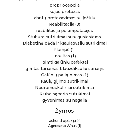
propriocepcija
kojos protezas
dantų protezavimas su įdėklu
(8)
Reabilitacija
reabilitacija po amputacijos
Stuburo sutrikimai suaugusiesiems
Diabetinė pėda ir kraujagyslių sutrikimai
(1)
Klumpė
(1)
Insultas
Įgimti galūnių defektai
Įgimtas tariamas blauzdikaulio sąnarys
(1)
Galūnių pailginimas
Kaulų gijimo sutrikimai
Neuromuskuliniai sutrikimai
Klubo sąnario sutrikimai
gyvenimas su negalia
Žymos
(2)
achondroplazija
(1)
Agnieszka Wnuk