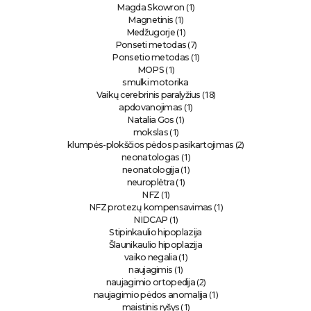
(1)
Magda Skowron
(1)
Magnetinis
(1)
Medžugorje
(7)
Ponseti metodas
(1)
Ponsetio metodas
(1)
MOPS
smulki motorika
(18)
Vaikų cerebrinis paralyžius
(1)
apdovanojimas
(1)
Natalia Gos
(1)
mokslas
(2)
klumpės-plokščios pėdos pasikartojimas
(1)
neonatologas
(1)
neonatologija
(1)
neuroplėtra
(1)
NFZ
(1)
NFZ protezų kompensavimas
(1)
NIDCAP
Stipinkaulio hipoplazija
Šlaunikaulio hipoplazija
(1)
vaiko negalia
(1)
naujagimis
(2)
naujagimio ortopedija
(1)
naujagimio pėdos anomalija
(1)
maistinis ryšys