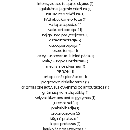
(1)
Intensyviosios terapijos skyrius
(1)
ilgalaikė naujagimio priežiūra
(1)
naujagimio priežiūra
(1)
FAB abdukcinė ortozė
(1)
vaikų ortopedas
(11)
vaikų ortopedija
(1)
neįgalumo pažymėjimas
(2)
osteointegracija
(1)
osseopercepcija
(1)
osteotomija
(1)
Paley European In…klibinė pėda
(6)
Paley Europos institutas
(1)
aneurizmos plyšimas
(1)
PFRON
(1)
ortopedinės plokštelės
(1)
pogimdyminis laikotarpis
(1)
grįžimas prie aktyvaus gyvenimo po amputacijos
(1)
grįžimas į normalią būklę
(1)
vėlyvas klumpės pėdos gydymas
(1)
„Precice nail“
(1)
prehabilitacija
(2)
propriocepcija
(1)
kūginė protezė
(1)
kojos protezas
(1)
kaukolės protezavimas