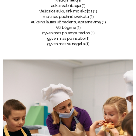
Kaulų infekcija
(1)
auka reabilitacijai
(1)
viešosios aukų rinkimo akcijos
(1)
motinos psichinė sveikata
(1)
Auksinis lauras už pacientų aptarnavimą
(1)
Vėl bėgime
(1)
gyvenimas po amputacijos
(1)
gyvenimas po insulto
(1)
gyvenimas su negalia