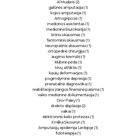
(2)
Al Muderis
(1)
galūnės amputacija
(1)
kojos amputacija
(1)
Artrogripozė
(1)
medicinos asistentas
(1)
medicininė biurokratija
(1)
lėtinis skausmas
(1)
fantominis skausmas
(1)
neuropatinis skausmas
(1)
ortopedinė chirurgija
(1)
augimo kremzlė
(1)
klubinė pėda
(1)
tėvų atitiktis
(1)
kaulų deformacijos
(1)
pogimdyminė depresija
(1)
prenatalinė diagnostika
(1)
reabilitacijos įrangos finansinė parama
(1)
vaiko medicininė dokumentacija
(1)
Dror Paley
(2)
skeleto displazija
(1)
vaikai
(1)
elektroninis kelio protezas
(1)
Emilka Skowron
(1)
Amputacijų epidemija Lenkijoje
(1)
fizioterapija