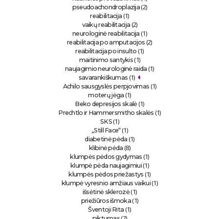
(2)
pseudoachondroplazija
(1)
reabilitacija
(2)
vaikų reabilitacija
(1)
neurologinė reabilitacija
(2)
reabilitacija po amputacijos
(1)
reabilitacija po insulto
(1)
maitinimo santykis
(1)
naujagimio neurologinė raida
(1)
savarankiškumas
(1)
Achilo sausgyslės perpjovimas
(1)
moterų jėga
(1)
Beko depresijos skalė
(1)
Prechtlo ir Hammersmitho skalės
(1)
SKS
(1)
„Still Face“
(1)
diabetinė pėda
(8)
klibinė pėda
(1)
klumpės pėdos gydymas
(1)
klumpė pėda naujagimiui
(1)
klumpės pėdos priežastys
(1)
klumpė vyresnio amžiaus vaikui
(1)
išsėtinė sklerozė
(1)
priežiūros išmoka
(1)
Šventoji Rita
(2)
piktumas