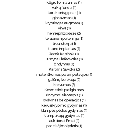
(1)
kūgio formavimas
(1)
vaikų fondai
(1)
korekcinis gipsas
(1)
gipsavimas
(2)
kryptingas augimas
(1)
Vinys
(2)
hemiepifiziodėzė
(1)
terapinė hipotermija
(1)
tikra istorija
(1)
titano implantas
(1)
Jacek Kapiński
(1)
Justyna Fiałkowska
(1)
žindymas
(2)
Karolina Siwicka
(1)
moteriškumas po amputacijos
(2)
galūnių korekcija
(2)
kreivumas
Kosmetinis prailginimas
(1)
žindymo laikotarpis
(1)
gydymas be operacijos
(1)
kelių iškrypimo gydymas
(1)
klumpės pėdos gydymas
(1)
klumpakojų gydymas
(1)
aukcionai Emiai
(1)
pasitikėjimo lyderis