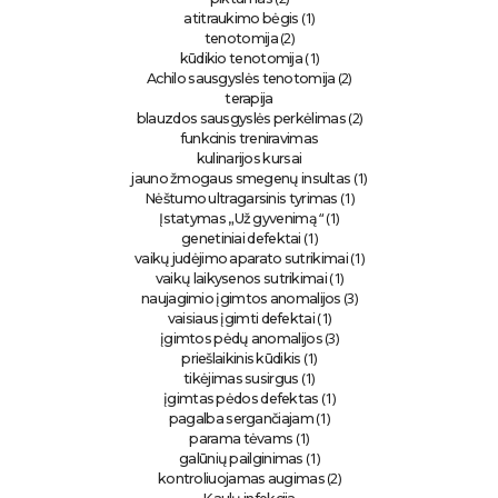
(1)
atitraukimo bėgis
(2)
tenotomija
(1)
kūdikio tenotomija
(2)
Achilo sausgyslės tenotomija
terapija
(2)
blauzdos sausgyslės perkėlimas
funkcinis treniravimas
kulinarijos kursai
(1)
jauno žmogaus smegenų insultas
(1)
Nėštumo ultragarsinis tyrimas
“ (1)
Įstatymas „Už gyvenimą
(1)
genetiniai defektai
(1)
vaikų judėjimo aparato sutrikimai
(1)
vaikų laikysenos sutrikimai
(3)
naujagimio įgimtos anomalijos
(1)
vaisiaus įgimti defektai
(3)
įgimtos pėdų anomalijos
(1)
priešlaikinis kūdikis
(1)
tikėjimas susirgus
(1)
įgimtas pėdos defektas
(1)
pagalba sergančiajam
(1)
parama tėvams
(1)
galūnių pailginimas
(2)
kontroliuojamas augimas