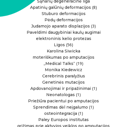
Sąnarių degeneracinė liga
(8)
Apatinių galūnių deformacijos
Stuburo deformacijos
Pėdų deformacijos
(3)
Judamojo aparato displazijos
Paveldimi daugybiniai kaulų augimai
elektroninis kelio protezas
(56)
Ligos
Karolina Siwicka
moteriškumas po amputacijos
(19)
„Medical Talks“
Monika Kiedewicz
Cerebrinis paralyžius
Genetinės mutacijos
(1)
Apdovanojimai ir pripažinimai
(1)
Neonatologas
Priežiūra pacientui po amputacijos
(1)
Sprendimas dėl neįgalumo
(1)
osteointegracija
Paley Europos institutas
grįžimas prie aktyvios veiklos po amputacijos