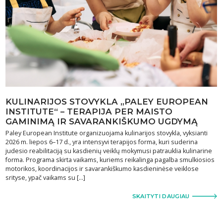
KULINARIJOS STOVYKLA „PALEY EUROPEAN
INSTITUTE“ – TERAPIJA PER MAISTO
GAMINIMĄ IR SAVARANKIŠKUMO UGDYMĄ
Paley European Institute organizuojama kulinarijos stovykla, vyksianti
2026 m. liepos 6–17 d., yra intensyvi terapijos forma, kuri suderina
judesio reabilitaciją su kasdienių veiklų mokymusi patrauklia kulinarine
forma. Programa skirta vaikams, kuriems reikalinga pagalba smulkiosios
motorikos, koordinacijos ir savarankiškumo kasdieninėse veiklose
srityse, ypač vaikams su […]
SKAITYTI DAUGIAU